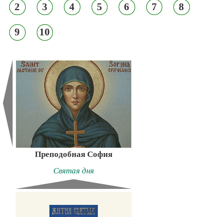
2
3
4
5
6
7
8
9
10
Преподобная София
Святая дня