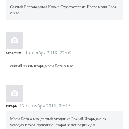
Святый Благоверный Княже Страстотерпче Игоре,моли Бога
о нас
1 октября 2018, 22:09
серафим
святый князь игорь,моли Бога о нас
17 сентября 2018, 09:15
Игорь
Моли Бога о мне,святый угодниче Божий Игорь,яко аз
усердно к тебе прибегаю ,скорому помощнику и