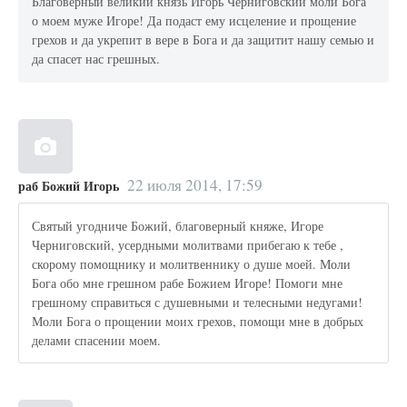
Благоверный великий князь Игорь Черниговский моли Бога
о моем муже Игоре! Да подаст ему исцеление и прощение
грехов и да укрепит в вере в Бога и да защитит нашу семью и
да спасет нас грешных.
22 июля 2014, 17:59
раб Божий Игорь
Святый угодниче Божий, благоверный княже, Игоре
Черниговский, усердными молитвами прибегаю к тебе ,
скорому помощнику и молитвеннику о душе моей. Моли
Бога обо мне грешном рабе Божием Игоре! Помоги мне
грешному справиться с душевными и телесными недугами!
Моли Бога о прощении моих грехов, помощи мне в добрых
делами спасении моем.