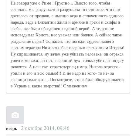
Не говоря уже о Риме ! Грустно... Вместо того, чтобы
созидать, мы разрушаем и разрушаем то немногое, что нам
досталось от предков, а именно вера и сплоченность единого
народа, ведь в Византии жили и армяне и греки и скифы и
арабы, все были обьединены единой верой. А те, кто не
исповедывал Христа, нас уважал или боялся. А сейчас такое
разделение царит! Согласен, что погожи судьбы нашего
свят.императора Николая с благоверным свят.князем Игорем!
Ну спрашивается, ну зачем уже убивать человека, он отрекся
ушел в монахи, ан нет, звериный дух- только убить и тогда у
покоятся. А наш свт. страстотерпец импр. Никола отрекся -
убили и его и всю семью!!! И не надо на кого- то из- за
граници сваливать .. Посмотрите, что сейчас обнаруживается
в Украине, какие зверства!! С уважением.
2 октября 2014, 09:46
игорь