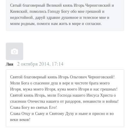
Свтый благоверный Великий князь Игорь Черниговский и
Киевский, помолись Гоподу Богу обо мне грешной и
недостойной, даруй здравие душевное и телесное мне и
моим родным, помоги нам жить в мире и согласии.
2 октября 2014, 17:14
Лия
Святой благоверный князь Игорь Ольгович Черниговский!
Моли Бога о спасении душ в вере и чистоте брата моего
Игоря, мужа моего Игоря, кума моего Игоря и нас грешных!
Святой князь Игорь, моли Господа нашего Иисуса Христа о
спасении Отечества нашего от раздоров, ненависти и войны!
Слава Богу во святых Его!
Слава Отцу и Сыну и Святому Духу и ныне и присно и во
веки веков!