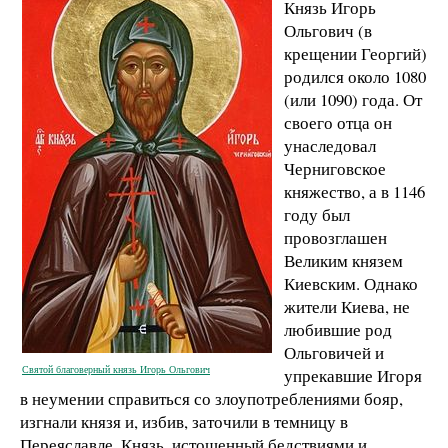
Князь Игорь
Ольгович (в
крещении Георгий)
родился около 1080
(или 1090) года. От
своего отца он
унаследовал
Черниговское
княжество, а в 1146
году был
провозглашен
Великим князем
Киевским. Однако
жители Киева, не
любившие род
Ольговичей и
Святой благоверный князь Игорь Ольгович
упрекавшие Игоря
в неумении справиться со злоупотреблениями бояр,
изгнали князя и, избив, заточили в темницу в
Переяславле. Князь, истощенный бедствиями и