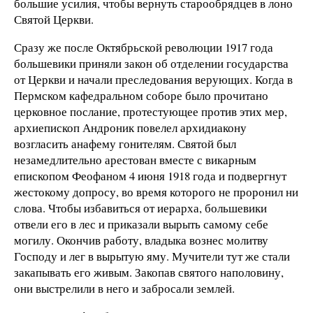
большие усилия, чтобы вернуть старообрядцев в лоно
Святой Церкви.
Сразу же после Октябрьской революции 1917 года
большевики приняли закон об отделении государства
от Церкви и начали преследования верующих. Когда в
Пермском кафедральном соборе было прочитано
церковное послание, протестующее против этих мер,
архиепископ Андроник повелел архидиакону
возгласить анафему гонителям. Святой был
незамедлительно арестован вместе с викарным
епископом Феофаном 4 июня 1918 года и подвергнут
жестокому допросу, во время которого не проронил ни
слова. Чтобы избавиться от иерарха, большевики
отвели его в лес и приказали вырыть самому себе
могилу. Окончив работу, владыка вознес молитву
Господу и лег в вырытую яму. Мучители тут же стали
закапывать его живым. Закопав святого наполовину,
они выстрелили в него и забросали землей.