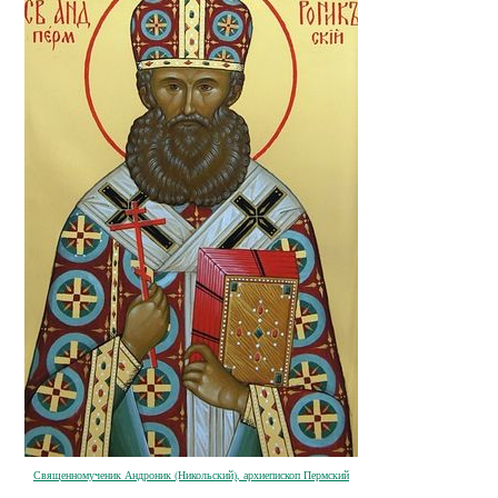
Священномученик Андроник (Никольский), архиепископ Пермский