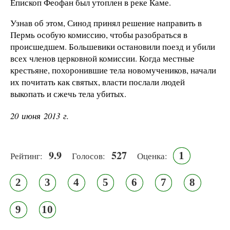
Епископ Феофан был утоплен в реке Каме.
Узнав об этом, Синод принял решение направить в
Пермь особую комиссию, чтобы разобраться в
происшедшем. Большевики остановили поезд и убили
всех членов церковной комиссии. Когда местные
крестьяне, похоронившие тела новомучеников, начали
их почитать как святых, власти послали людей
выкопать и сжечь тела убитых.
20 июня 2013 г.
9.9
527
1
Рейтинг:
Голосов:
Оценка:
2
3
4
5
6
7
8
9
10