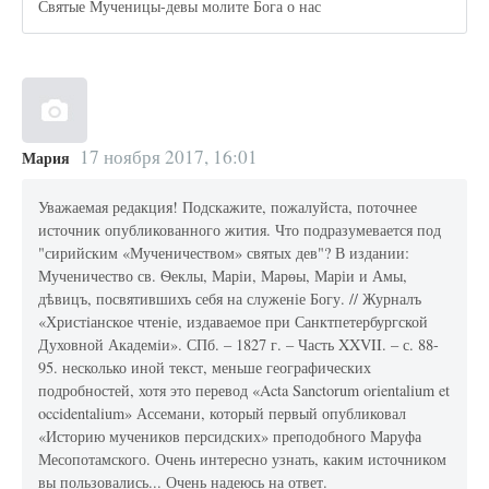
Святые Мученицы-девы молите Бога о нас
17 ноября 2017, 16:01
Мария
Уважаемая редакция! Подскажите, пожалуйста, поточнее
источник опубликованного жития. Что подразумевается под
"сирийским «Мученичеством» святых дев"? В издании:
Мученичество св. Ѳеклы, Маріи, Марѳы, Маріи и Амы,
дѣвицъ, посвятившихъ себя на служеніе Богу. // Журналъ
«Христiанское чтенiе, издаваемое при Санктпетербургской
Духовной Академiи». СПб. – 1827 г. – Часть XXVII. – с. 88-
95. несколько иной текст, меньше географических
подробностей, хотя это перевод «Acta Sanctorum orientalium et
occidentalium» Ассемани, который первый опубликовал
«Историю мучеников персидских» преподобного Маруфа
Месопотамского. Очень интересно узнать, каким источником
вы пользовались... Очень надеюсь на ответ.