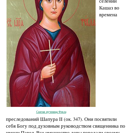
селении
Кашаз во
времена
Святая мученица Фекла
преследований Шапура II (ок. 347). Они посвятили
себя Богу под духовным руководством священника по
имени Павел. Все имущество девы передали своему