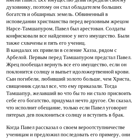
духовнику, поэтому он стал обладателем больших
богатств и обширных земель. Обвиненный в
исповедании христианства перед верховным жрецом
Нарсе-Тамшапуром, Павел был арестован. Солдаты
конфисковали все найденное у него имущество. Были
также схвачены и пять его учениц.
В кандалах их привели в селение Хазза, рядом с
Арбелой. Первым перед Тамшапуром предстал Павел.
Жрец пообещал вернуть все его имущество, если он
поклонится солнцу и выпьет идоложертвенной крови.
Сын погибели, любивший золото больше, чем Христа,
священник сделал все, что ему приказали. Тогда
Тамшапур, желавший во что бы то ни стало присвоить
себе его богатство, придумал нечто другое. Он сказал,
что исполнит обещание, только если Павел уговорит
пятерых дев поклониться солнцу и вступить в брак.
Когда Павел рассказал о своем вероотступничестве
ученицам и предложил последовать его примеру, они