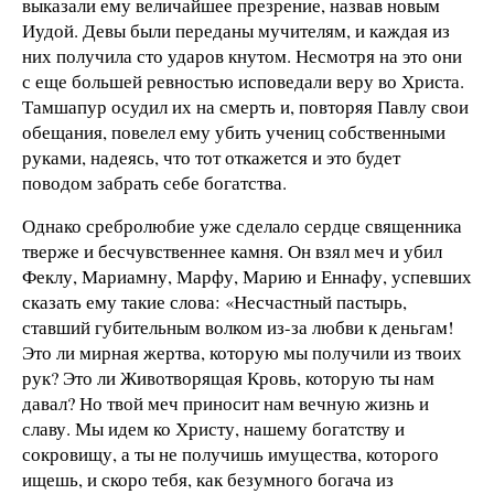
выказали ему величайшее презрение, назвав новым
Иудой. Девы были переданы мучителям, и каждая из
них получила сто ударов кнутом. Несмотря на это они
с еще большей ревностью исповедали веру во Христа.
Тамшапур осудил их на смерть и, повторяя Павлу свои
обещания, повелел ему убить учениц собственными
руками, надеясь, что тот откажется и это будет
поводом забрать себе богатства.
Однако сребролюбие уже сделало сердце священника
тверже и бесчувственнее камня. Он взял меч и убил
Феклу, Мариамну, Марфу, Марию и Еннафу, успевших
сказать ему такие слова: «Несчастный пастырь,
ставший губительным волком из-за любви к деньгам!
Это ли мирная жертва, которую мы получили из твоих
рук? Это ли Животворящая Кровь, которую ты нам
давал? Но твой меч приносит нам вечную жизнь и
славу. Мы идем ко Христу, нашему богатству и
сокровищу, а ты не получишь имущества, которого
ищешь, и скоро тебя, как безумного богача из