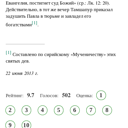
Евангелия, постигнет суд Божий» (ср.: Лк. 12: 20).
Действительно, в тот же вечер Тамшапур приказал
задушить Павла в тюрьме и завладел его
[1]
богатствами
.
[1]
Составлено по сирийскому «Мученичеству» этих
святых дев.
22 июня 2013 г.
9.7
502
1
Рейтинг:
Голосов:
Оценка:
2
3
4
5
6
7
8
9
10