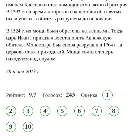
именем Кассиан и стал помощником святого Григория.
В 1392 г. во время татарского нашествия оба святых
были убиты, а обитель разрушена до основания.
В 1524 г. их мощи были обретены нетленными. Тогда
царь Иван I приказал восстановить Авнежскую
обитель. Монастырь был снова разрушен в 1764 г., а
церковь стала приходской. Мощи святых теперь
находятся под спудом.
28 июня 2013 г.
9.7
243
1
Рейтинг:
Голосов:
Оценка:
2
3
4
5
6
7
8
9
10