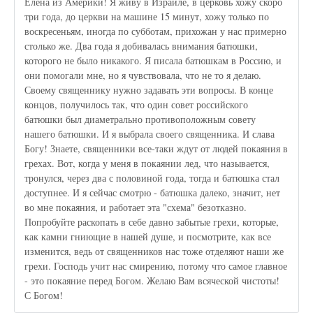
Елена из Америки! Я живу в Израиле, в церковь хожу скоро
три года, до церкви на машине 15 минут, хожу только по
воскресеньям, иногда по субботам, прихожан у нас примерно
столько же. Два года я добивалась внимания батюшки,
которого не было никакого. Я писала батюшкам в Россию, и
они помогали мне, но я чувствовала, что не то я делаю.
Своему священнику нужно задавать эти вопросы. В конце
концов, получилось так, что один совет российского
батюшки был диаметрально противоположным совету
нашего батюшки. И я выбрала своего священника. И слава
Богу! Знаете, священники все-таки ждут от людей покаяния в
грехах. Вот, когда у меня в покаянии лед, что называется,
тронулся, через два с половиной года, тогда и батюшка стал
доступнее. И я сейчас смотрю - батюшка далеко, значит, нет
во мне покаяния, и работает эта "схема" безотказно.
Попробуйте раскопать в себе давно забытые грехи, которые,
как камни гниющие в нашей душе, и посмотрите, как все
изменится, ведь от священников нас тоже отделяют наши же
грехи. Господь учит нас смирению, потому что самое главное
- это покаяние перед Богом. Желаю Вам всяческой чистоты!
С Богом!