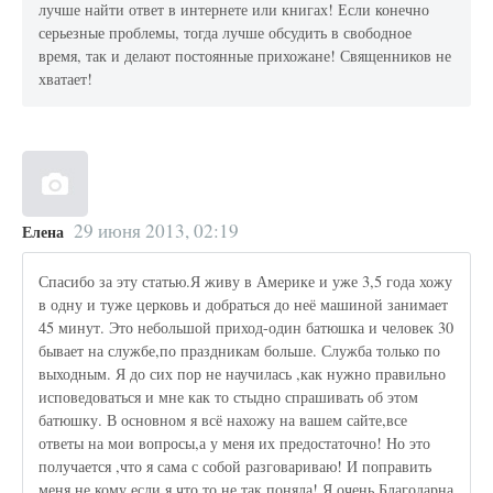
лучше найти ответ в интернете или книгах! Если конечно
серьезные проблемы, тогда лучше обсудить в свободное
время, так и делают постоянные прихожане! Священников не
хватает!
29 июня 2013, 02:19
Елена
Спасибо за эту статью.Я живу в Америке и уже 3,5 года хожу
в одну и туже церковь и добраться до неё машиной занимает
45 минут. Это небольшой приход-один батюшка и человек 30
бывает на службе,по праздникам больше. Служба только по
выходным. Я до сих пор не научилась ,как нужно правильно
исповедоваться и мне как то стыдно спрашивать об этом
батюшку. В основном я всё нахожу на вашем сайте,все
ответы на мои вопросы,а у меня их предостаточно! Но это
получается ,что я сама с собой разговариваю! И поправить
меня не кому,если я что то не так поняла! Я очень Благодарна