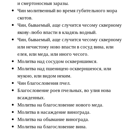
и смертоносныя заразы.
Чин молитвенный во время губительного мора
скотов.
Чин, бываемый, аще случится чесому скверному
якову-любо впасти в кладязь водный.
Чин, бываемый, аще случится чесому скверному
или нечистому ново впасти в сосуд вина, или
елея, или меда, или иного чесого.
Молитва над сосудом оскверншимся.
Молитва над пшеницею оскверншеюся, или
мукою, или видом неким.
Чин благословения пчел.
Благословение роев пчельных, во улия нова
всажденных.
Молитва на благословение нового меда.
Молитва в насаждение винограда.
Молитва на обымание винограда.
Молитва на благословение вина.