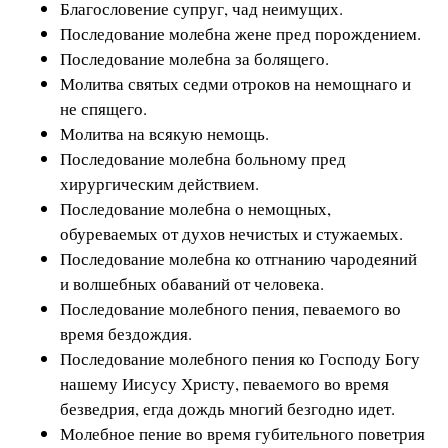
Благословение супруг, чад неимущих.
Последование молебна жене пред порождением.
Последование молебна за болящего.
Молитва святых седми отроков на немощнаго и
не спящего.
Молитва на всякую немощь.
Последование молебна больному пред
хирургическим действием.
Последование молебна о немощных,
обуреваемых от духов нечистых и стужаемых.
Последование молебна ко отгнанию чародеяний
и волшебных обаваний от человека.
Последование молебного пения, певаемого во
время бездождия.
Последование молебного пения ко Господу Богу
нашему Иисусу Христу, певаемого во время
безведрия, егда дождь многий безгодно идет.
Молебное пение во время губительного поветрия