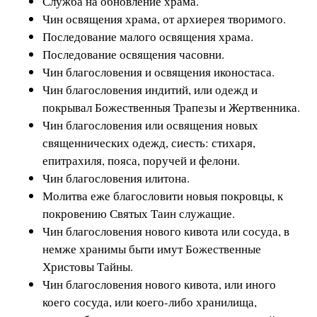
Служба на обновление храма.
Чин освящения храма, от архиерея творимого.
Последование малого освящения храма.
Последование освящения часовни.
Чин благословения и освящения иконостаса.
Чин благословения индитий, или одежд и
покрывал Божественныя Трапезы и Жертвенника.
Чин благословения или освящения новых
священнических одежд, сиесть: стихаря,
епитрахиля, пояса, поручей и фелони.
Чин благословения илитона.
Молитва еже благословити новыя покровцы, к
покровению Святых Таин служащие.
Чин благословения нового кивота или сосуда, в
немже хранимы быти имут Божественные
Христовы Тайны.
Чин благословения нового кивота, или иного
коего сосуда, или коего-либо хранилища,