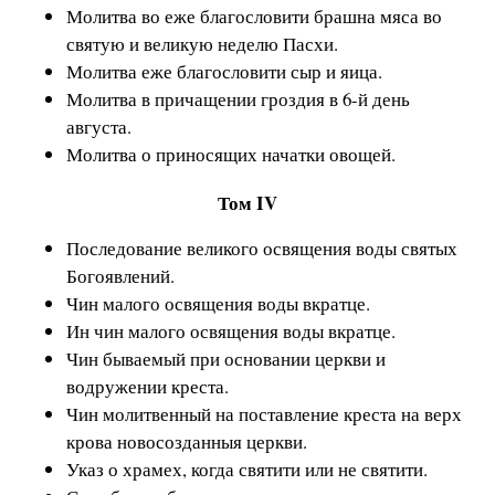
Молитва во еже благословити брашна мяса во
святую и великую неделю Пасхи.
Молитва еже благословити сыр и яица.
Молитва в причащении гроздия в 6-й день
августа.
Молитва о приносящих начатки овощей.
Том IV
Последование великого освящения воды святых
Богоявлений.
Чин малого освящения воды вкратце.
Ин чин малого освящения воды вкратце.
Чин бываемый при основании церкви и
водружении креста.
Чин молитвенный на поставление креста на верх
крова новосозданныя церкви.
Указ о храмех, когда святити или не святити.