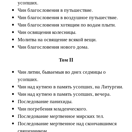
усопших.
Чин благословения в путьшествие.
Чин благословения в воздушное путьшествие.
Чин благословения хотящим по водам плыти.
Чин освящения колесницы.
Молитва на освящение всякой вещи.
Чин благословения нового дома.
Том II
Чин литии, бываемыя во днех седмицы о
усопших.
Чин над кутиею в память усопших, на Литургии.
Чин над кутиею в память усопших, вечера.
Последование панихиды.
Чин погребения младенческого.
Последование мертвенное мирских тел.
Последование мертвенное над скончавшимся
священником.