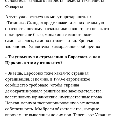
основателя, великого патриота, чекиста-гэкачеписта
Филарета!
А тут чужие «лексусы» могут протаранить их
«Титаник». Скандал представляет для них реальную
опасность, поэтому раскольники и вопят, что никакого
похищения не было, монахини самопотерялись,
самосвязались, самопохитились и т.д. Ерничанье,
злорадство. Удивительно аморальное сообщество!
- Ты упомянул о стремлении в Евросоюз, а как
Церковь к этому относится?
- Знаешь, Евросоюз тоже какая-то странная
организация. Я помню, в 1990-е европейское
сообщество требовало, чтобы Украина
демократизировала религиозное законодательства,
восстановила юридические, имущественные права
Церкви, вернула экспроприированную атеистами
собственность. Мы брали обязательства, которые,
впрочем, не выполнили до сих пор. Теперь вот Украине