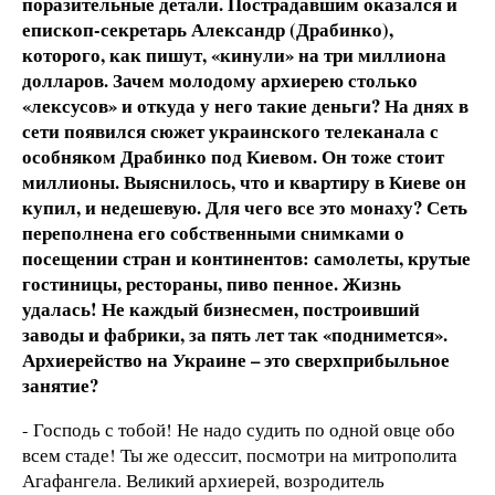
поразительные детали. Пострадавшим оказался и
епископ-секретарь Александр (Драбинко),
которого, как пишут, «кинули» на три миллиона
долларов. Зачем молодому архиерею столько
«лексусов» и откуда у него такие деньги? На днях в
сети появился сюжет украинского телеканала с
особняком Драбинко под Киевом. Он тоже стоит
миллионы. Выяснилось, что и квартиру в Киеве он
купил, и недешевую. Для чего все это монаху? Сеть
переполнена его собственными снимками о
посещении стран и континентов: самолеты, крутые
гостиницы, рестораны, пиво пенное. Жизнь
удалась! Не каждый бизнесмен, построивший
заводы и фабрики, за пять лет так «поднимется».
Архиерейство на Украине – это сверхприбыльное
занятие?
- Господь с тобой! Не надо судить по одной овце обо
всем стаде! Ты же одессит, посмотри на митрополита
Агафангела. Великий архиерей, возродитель