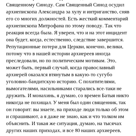
Священному Синоду. Сам Священный Синод осудил
архиепископа Александра за хулу и интриганство, сняв
его со многих должностей. Есть жесткий комментарий
архиепископа Митрофана по этому поводу. Так что
реакция всегда была. Я уверен, что и на этот инцидент
она будет, когда, естественно, следствие завершится.
Репутационные потери для Церкви, конечно, велики,
потому что в нашей истории архиереев иногда
преследовали, но по политическим мотивам. Это,
может быть, первый случай, когда православный
архиерей оказался втянутым в какую-то сугубо
уголовно-бандитскую историю. С похитителями,
вымогателями, насильниками старались все-таки не
дружить. И монахинь, я думаю, со времен Батыя никто
никогда не похищал. У меня был один священник, так
он говорит: вы знаете, на приходе люди только об этом
и спрашивают, а я даже не знаю, как и что толком им
объяснить. И такая же ситуация, думаю, на тысячах
других наших приходах, и все 80 наших архиереев,