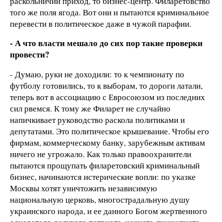
раскольничий приход, то бизнес-центр. Филаретовство
того же поля ягода. Вот они и пытаются криминальное
перевести в политическое даже в чужой парафии.
- А что власти мешало до сих пор такие проверки
провести?
- Думаю, руки не доходили: то к чемпионату по
футболу готовились, то к выборам, то дороги латали,
теперь вот в ассоциацию с Евросоюзом из последних
сил рвемся. К тому же Филарет не случайно
напичкивает руководство раскола политиками и
депутатами. Это политическое крышевание. Чтобы его
фирмам, коммерческому банку, зарубежным активам
ничего не угрожало. Как только правоохранители
пытаются прощупать филаретовский криминальный
бизнес, начинаются истерические вопли: по указке
Москвы хотят уничтожить независимую
национальную церковь, многострадальную душу
украинского народа, и ее данного Богом жертвенного