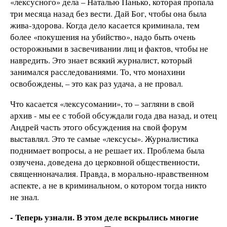
«лексусного» дела – Наталью Панько, которая пропала
три месяца назад без вести. Дай Бог, чтобы она была
жива-здорова. Когда дело касается криминала, тем
более «покушения на убийство», надо быть очень
осторожными в засвечивании лиц и фактов, чтобы не
навредить. Это знает всякий журналист, который
занимался расследованиями. То, что монахини
освобождены, – это как раз удача, а не провал.
Что касается «лексусомании», то – загляни в свой
архив - мы ее с тобой обсуждали года два назад, и отец
Андрей часть этого обсуждения на свой форум
выставлял. Это те самые «лексусы». Журналистика
поднимает вопросы, а не решает их. Проблема была
озвучена, доведена до церковной общественности,
священноначалия. Правда, в морально-нравственном
аспекте, а не в криминальном, о котором тогда никто
не знал.
- Теперь узнали. В этом деле вскрылись многие