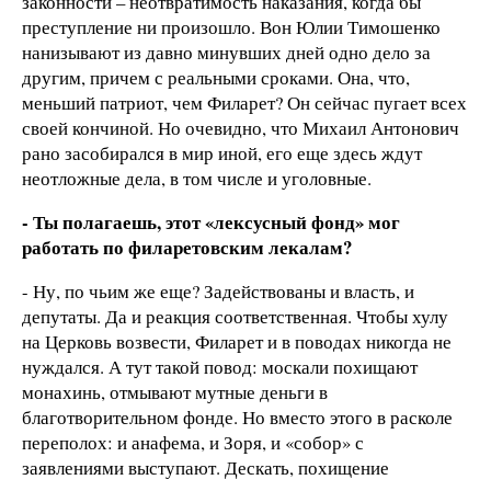
законности – неотвратимость наказания, когда бы
преступление ни произошло. Вон Юлии Тимошенко
нанизывают из давно минувших дней одно дело за
другим, причем с реальными сроками. Она, что,
меньший патриот, чем Филарет? Он сейчас пугает всех
своей кончиной. Но очевидно, что Михаил Антонович
рано засобирался в мир иной, его еще здесь ждут
неотложные дела, в том числе и уголовные.
- Ты полагаешь, этот «лексусный фонд» мог
работать по филаретовским лекалам?
- Ну, по чьим же еще? Задействованы и власть, и
депутаты. Да и реакция соответственная. Чтобы хулу
на Церковь возвести, Филарет и в поводах никогда не
нуждался. А тут такой повод: москали похищают
монахинь, отмывают мутные деньги в
благотворительном фонде. Но вместо этого в расколе
переполох: и анафема, и Зоря, и «собор» с
заявлениями выступают. Дескать, похищение