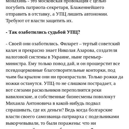
монахинь - это московская провокация с целью
погубить патриота-секретаря, Блаженнейшего
отправить в отставку, а УПЦ лишить автономии.
Требуют от власти защитить их.
- Так озаботились судьбой УПЦ?
- Своей они озаботились. Филарет – тертый советский
калач и прекрасно знает Николая Азарова, создателя
налоговой системы в Украине, ныне премьер-
министра. Ему только повод дай, и он прошерстит все
псевдоцерковные благотворительные конторки, под
чьим бы крылом они ни произрастали. Только рожки да
ножки останутся. УПЦ-то не слишком пострадает, а
вот слезами раскольников переполнятся реки
вавилонские, и собственные бизнесмены поволокут
Михаила Антоновича в какой-нибудь подвал
спрашивать, где их деньги? Ведь когда болгарские
власти своего самозванца-патриарха с подельниками
выкорчевывали, то были поражены: что ни