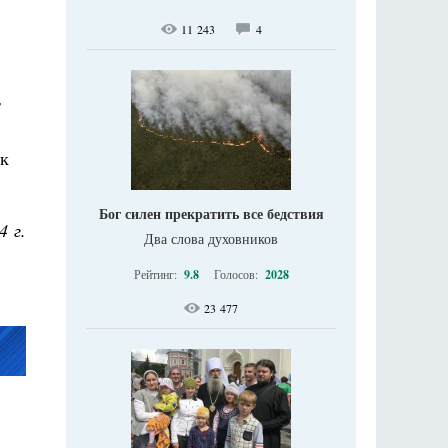
11 243
4
т
 к
Бог силен прекратить все бедствия
4 г.
Два слова духовников
Рейтинг:
9.8
Голосов:
2028
23 477