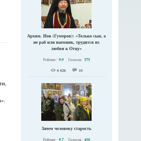
Архим. Иов (Гумеров): «Только сын, а
не раб или наемник, трудится из
любви к Отцу»
Рейтинг:
9.9
Голосов:
575
6 626
10
ти,
».
Зачем человеку старость
Рейтинг:
9.7
Голосов:
410