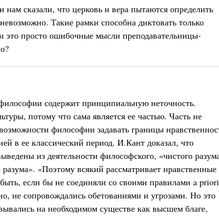
и нам сказали, что церковь и вера пытаются определить
 невозможно. Такие рамки способна диктовать только
ли это просто ошибочные мысли преподавательницы-
но?
:
 философии содержит принципиальную неточность.
туры, потому что сама является ее частью. Часть не
я возможности философии задавать границы нравственнос
ей в ее классический период. И.Кант доказал, что
ыведены из деятельности философского, «чистого разума
 разума». «Поэтому всякий рассматривает нравственные
быть, если бы не соединяли со своими правилами a priori
но, не сопровождались обетованиями и угрозами. Но это
вывались на необходимом существе как высшем благе,