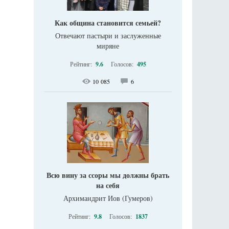
Как община становится семьей?
Отвечают пастыри и заслуженные
миряне
Рейтинг:
9.6
Голосов:
495
10 085
6
Всю вину за ссоры мы должны брать
на себя
Архимандрит Иов (Гумеров)
Рейтинг:
9.8
Голосов:
1837