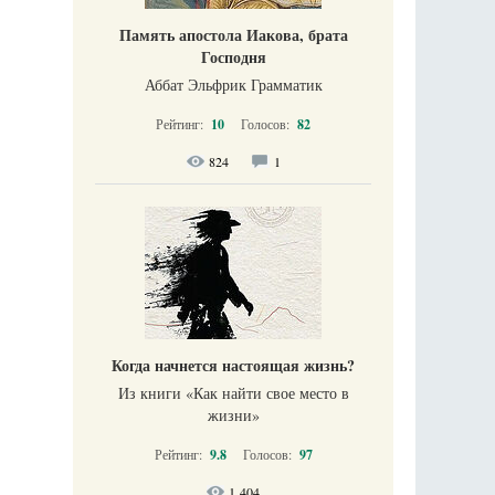
Память апостола Иакова, брата
Господня
Аббат Эльфрик Грамматик
Рейтинг:
10
Голосов:
82
824
1
Когда начнется настоящая жизнь?
Из книги «Как найти свое место в
жизни​»
Рейтинг:
9.8
Голосов:
97
1 404