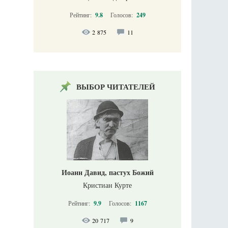
Рейтинг:
9.8
Голосов:
249
2 875
11
ВЫБОР ЧИТАТЕЛЕЙ
Иоанн Давид, пастух Божий
Кристиан Курте
Рейтинг:
9.9
Голосов:
1167
20 717
9