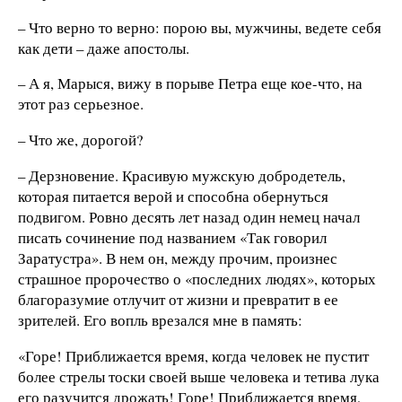
– Что верно то верно: порою вы, мужчины, ведете себя
как дети – даже апостолы.
– А я, Марыся, вижу в порыве Петра еще кое-что, на
этот раз серьезное.
– Что же, дорогой?
– Дерзновение. Красивую мужскую добродетель,
которая питается верой и способна обернуться
подвигом. Ровно десять лет назад один немец начал
писать сочинение под названием «Так говорил
Заратустра». В нем он, между прочим, произнес
страшное пророчество о «последних людях», которых
благоразумие отлучит от жизни и превратит в ее
зрителей. Его вопль врезался мне в память:
«Горе! Приближается время, когда человек не пустит
более стрелы тоски своей выше человека и тетива лука
его разучится дрожать! Горе! Приближается время,