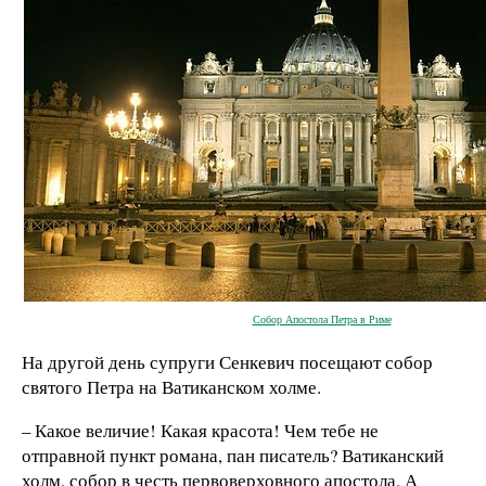
Собор Апостола Петра в Риме
На другой день супруги Сенкевич посещают собор
святого Петра на Ватиканском холме.
– Какое величие! Какая красота! Чем тебе не
отправной пункт романа, пан писатель? Ватиканский
холм, собор в честь первоверховного апостола. А