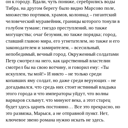
он к городу. Вдали, чуть пониже, серебрились воды
Тибра, на другом берегу было видно Марсово поле,
множество портиков, храмов, колоннад – гигантский
человеческий муравейник, границы которого тонули в
голубом тумане; гнездо преступлений, но также
могущества; очаг безумия, но также порядка; город,
ставший главою мира, его угнетателем, но также и его
законодателем и замирителем, – всесильный,
непобедимый, вечный город. Окруженный солдатами
Петр смотрел на него, как царственный властелин
смотрел бы на свою вотчину, и говорил ему: «Ты
искуплен, ты мой!» И никто – не только среди
копавших яму солдат, но даже среди верующих – не
догадывался, что средь них стоит истинный владыка
этого города и что императоры уйдут, что волны
варваров схлынут, что минуют века, а этот старец
будет здесь царить постоянно… Все это прекрасно, но
это развязка, Марыся, а не отправной пункт. Нет,
ключевое звено романа нужно искать не здесь.