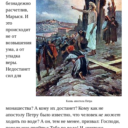
безнадежно
расчетлив,
Марыся. И
это
происходит
не от
возвышения
ума, а от
упадка
веры.
Недостанет
сил для
Казнь апостола Петра
монашества? А кому их достанет? Кому как не
апостолу Петру было известно, что человек
не может
ходить по воде? А он, тем не менее, призвал: Господи,
повели мне прийти к Тебе по воде! И, ничтоже