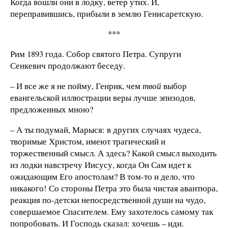
Когда вошли они в лодку, ветер утих. И,
переправившись, прибыли в землю Генисаретскую.
***
Рим 1893 года. Собор святого Петра. Супруги
Сенкевич продолжают беседу.
– И все же я не пойму, Генрик, чем
твой
выбор
евангельской иллюстрации веры лучше эпизодов,
предложенных мною?
– А ты подумай, Марыся: в других случаях чудеса,
творимые Христом, имеют трагический и
торжественный смысл. А здесь? Какой смысл выходить
из лодки навстречу Иисусу, когда Он Сам идет к
ожидающим Его апостолам? В том-то и дело, что
никакого! Со стороны Петра это была чистая авантюра,
реакция по-детски непосредственной души на чудо,
совершаемое Спасителем. Ему захотелось самому так
попробовать. И Господь сказал: хочешь – иди.