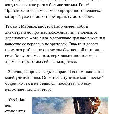
когда человек не родит больше звезды. Горе!
Приближается время самого презренного человека,
который уже не может презирать самого себя».
Так вот, Марыся, апостол Петр являет собой
диаметрально противоположный тип человека. А
дерзновение – это сила, удерживающая нас в жизни в
качестве ее героев, а не зрителей. Она-то и делает
простого рыбака не статистом Священной истории, а
ее действующим лицом, верховным апостолом, в
храме которого мы сейчас находимся.
– Знаешь, Генрик, а ведь ты прав. Я вспоминаю сына
моей учительницы. Он хотел вступить в монашеский
орден, но так и не решился, посчитав, что ему
недостанет сил для этого.
– Увы! Наш
век
становится