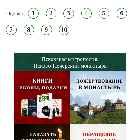
1
2
3
4
5
6
Оценка:
7
8
9
10
Псковская митрополия,
Псково-Печерский монастырь