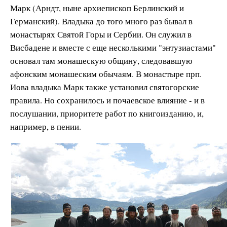
Марк (Арндт, ныне архиепископ Берлинский и
Германский). Владыка до того много раз бывал в
монастырях Святой Горы и Сербии. Он служил в
Висбадене и вместе с еще несколькими "энтузиастами"
основал там монашескую общину, следовавшую
афонским монашеским обычаям. В монастыре прп.
Иова владыка Марк также установил святогорские
правила. Но сохранилось и почаевское влияние - и в
послушании, приоритете работ по книгоизданию, и,
например, в пении.