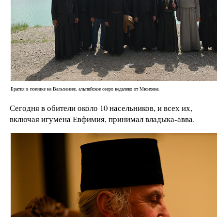
Братия в поездке на Вальхензее, альпийское озеро недалеко от Мюнхена.
Сегодня в обители около 10 насельников, и всех их,
включая игумена Евфимия, принимал владыка-авва.