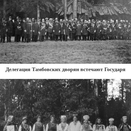
Делегация Тамбовских дворян встечают Государя