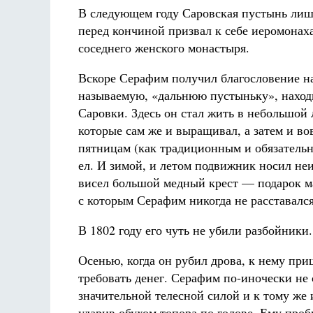
В следующем году Саровская пустынь лиш
перед кончиной призвал к себе иеромонах
соседнего женского монастыря.
Вскоре Серафим получил благословение на
называемую, «дальнюю пустыньку», находи
Саровки. Здесь он стал жить в небольшой
которые сам же и выращивал, а затем и во
пятницам (как традиционным и обязатель
ел. И зимой, и летом подвижник носил не
висел большой медный крест — подарок мат
с которым Серафим никогда не расставался
В 1802 году его чуть не убили разбойники.
Осенью, когда он рубил дрова, к нему при
требовать денег. Серафим по-иночески не 
значительной телесной силой и к тому же 
ударив обухом топора по голове. Ему проб