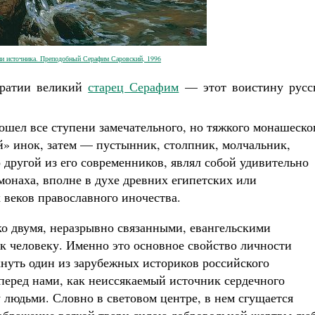
ии источника. Преподобный Серафим Саровский, 1996
братии великий
старец Серафим
— этот воистину русс
шел все ступени замечательного, но тяжкого монашеско
» инок, затем — пустынник, столпник, молчальник,
то другой из его современников, являл собой удивительно
монаха, вполне в духе древних египетских или
веков православного иночества.
ько двумя, неразрывно связанными, евангельскими
к человеку. Именно это основное свойство личности
нуть один из зарубежных историков российского
 перед нами, как неиссякаемый источник сердечного
людьми. Словно в световом центре, в нем сгущается