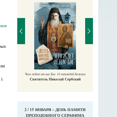
лков
рых
П
Ек
учись у
ели
Чего ждет от нас Бог. 10 заповедей Божиих
).
Святитель Николай Сербский
2 / 15 ЯНВАРЯ – ДЕНЬ ПАМЯТИ
ПРЕПОДОБНОГО СЕРАФИМА