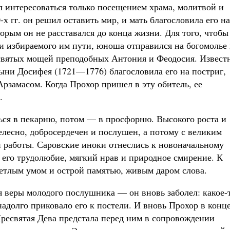
л интересоваться только посещением храма, молитвой и
х гг. он решил оставить мир, и мать благословила его на
рым он не расставался до конца жизни. Для того, чтобы
 избираемого им пути, юноша отправился на богомолье 
вятых мощей преподобных Антония и Феодосия. Извест
тыни Досифея (1721—1776) благословила его на постриг,
рзамасом. Когда Прохор пришел в эту обитель, ее
.
ься в пекарню, потом — в просфорню. Высокого роста и
елесно, добросердечен и послушен, а потому с великим
 работы. Саровские иноки отнеслись к новоначальному
его трудолюбие, мягкий нрав и природное смирение. К
ветлым умом и острой памятью, живым даром слова.
я веры молодого послушника — он вновь заболел: какое-
адолго приковало его к постели. И вновь Прохор в конц
Пресвятая Дева предстала перед ним в сопровождении