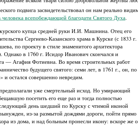
еображение всякой твари силою добровольной жертвы лю
ческого подвига засвидетельствовал он нам реально види
а человека всепобеждающей благодати Святого Духа
.
 курского купца средней руки И.И. Машнина. Отец его
ительства Сергиево-Казанского храма в Курске (с 1833 г
ышева, по проекту в стиле знаменитого архитектора
). Однако в 1760 г. Исидор Иванович скончался и
уга — Агафия Фотиевна. Во время строительных работ
нничество будущего святого: семи лет, в 1761 г., он, по
я» и остался совершенно невредим.
и предполагали уже смертельный исход. Но умирающий
бещавшую посетить его еще раз и тогда полностью
а следующий день шедший по Курску с чтимой иконой
вынужден, из-за размытой дождями дороги, пойти прямо
ра из дома, и над больным пронесли икону: вскоре же 