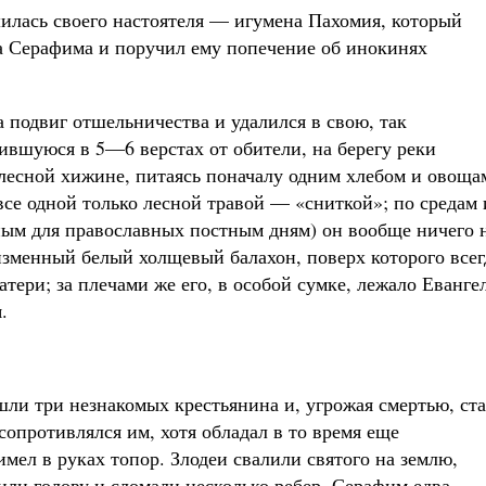
илась своего настоятеля — игумена Пахомия, который
а Серафима и поручил ему попечение об инокинях
 подвиг отшельничества и удалился в свою, так
вшуюся в 5—6 верстах от обители, на берегу реки
 лесной хижине, питаясь поначалу одним хлебом и овоща
все одной только лесной травой — «сниткой»; по средам 
ным для православных постным дням) он вообще ничего 
изменный белый холщевый балахон, поверх которого всег
ери; за плечами же его, в особой сумке, лежало Еванге
.
шли три незнакомых крестьянина и, угрожая смертью, ст
сопротивлялся им, хотя обладал в то время еще
имел в руках топор. Злодеи свалили святого на землю,
или голову и сломали несколько ребер. Серафим едва