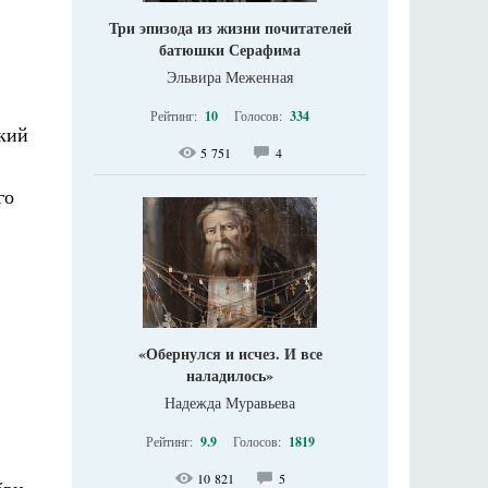
Три эпизода из жизни почитателей
батюшки Серафима
Эльвира Меженная
Рейтинг:
10
Голосов:
334
кий
5 751
4
го
«Обернулся и исчез. И все
наладилось»
Надежда Муравьева
Рейтинг:
9.9
Голосов:
1819
10 821
5