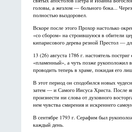
святых апостолов Петра и Иоанна Богослов
головы, а жезлом — больного бока... Через
полностью выздоровел.
Вскоре после этого Прохор настолько окре
«со сбором» на строившуюся в обители цер
кипарисового дерева резной Престол — дл
13 (26) августа 1786 г. настоятель постри
«пламенный», а чуть позже рукоположил в
проводить теперь в храме, покидая его лиш
В этот период он сподобился новых чудес
затем — и Самого Иисуса Христа. После я
произнести ни слова от духовного востор
нем чувства смирения и искреннего самоу
В сентябре 1793 г. Серафим был рукополо
каждый день.