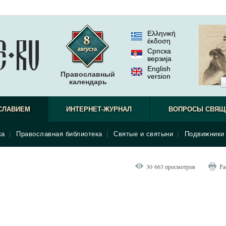
Ελληνική
έκδοση
Српска
верзиjа
English
Православный
version
календарь
СЛАВИЕМ
ИНТЕРНЕТ-ЖУРНАЛ
ВОПРОСЫ СВЯЩ
ка
|
Православная библиотека
|
Святые и святыни
|
Подвижники 
30 663 просмотров
Ра