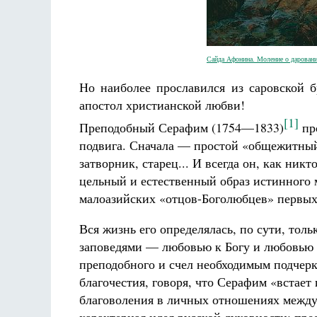
Сайда Афонина. Моление о дарован
Но наиболее прославился из саровской 
апостол христианской любви!
[1]
Преподобный Серафим (1754—1833)
про
подвига. Сначала — простой «общежитный
затворник, старец... И всегда он, как ник
цельный и естественный образ истинного 
малоазийских «отцов-Боголюбцев» первых 
Вся жизнь его определялась, по сути, тол
заповедями — любовью к Богу и любовью 
преподобного и счел необходимым подчерк
благочестия, говоря, что Серафим «встает
благоволения в личных отношениях между 