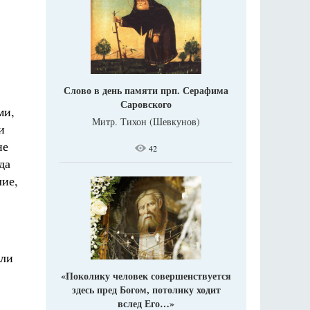
Слово в день памяти прп. Серафима
Саровского
ми,
Митр. Тихон (Шевкунов)
и
не
42
да
лие,
али
«Поколику человек совершенствуется
здесь пред Богом, потолику ходит
вслед Его…»