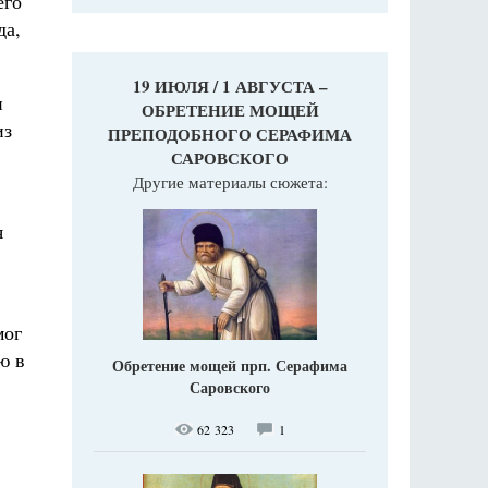
его
да,
19 ИЮЛЯ / 1 АВГУСТА –
и
ОБРЕТЕНИЕ МОЩЕЙ
из
ПРЕПОДОБНОГО СЕРАФИМА
САРОВСКОГО
Другие материалы сюжета:
я
мог
ю в
Обретение мощей прп. Серафима
Саровского
62 323
1