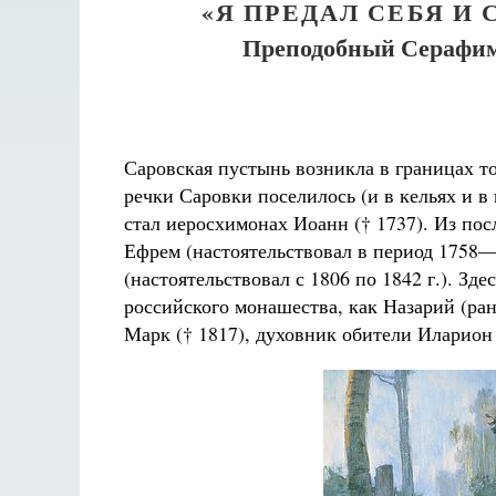
«Я ПРЕДАЛ СЕБЯ И
Преподобный Серафим 
Саровская пустынь возникла в границах то
речки Саровки поселилось (и в кельях и 
стал иеросхимонах Иоанн († 1737). Из пос
Ефрем (настоятельствовал в период 1758—1
(настоятельствовал с 1806 по 1842 г.). Зд
Разлуки не будет
российского монашества, как Назарий (ран
Фредерика де Грааф
К
Марк († 1817), духовник обители Иларион 