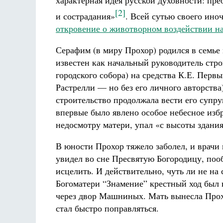
характерная идея русской духовности: пр
[2]
и сострадания»
. Всей сутью своего ино
откровение о животворном воздействии н
Серафим (в миру Прохор) родился в семье
известен как начальный руководитель стро
городского собора) на средства К.Е. Перв
Растрелли — но без его личного авторства
строительство продолжала вести его супр
впервые было явлено особое небесное избра
недосмотру матери, упал «с высоты здани
В юности Прохор тяжело заболел, и врач
увидел во сне Пресвятую Богородицу, поо
исцелить. И действительно, чуть ли не н
Богоматери “Знамение” крестный ход был 
через двор Машниных. Мать вынесла Прохо
стал быстро поправляться.