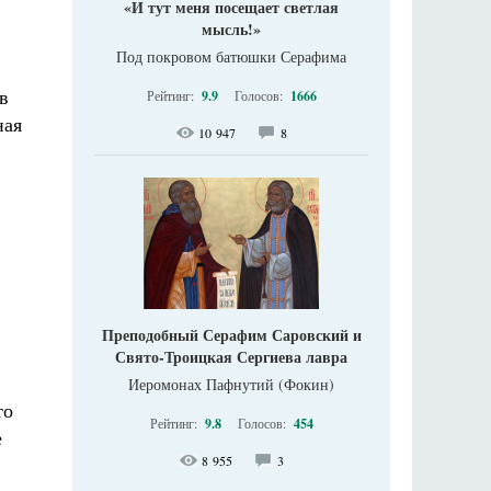
«И тут меня посещает светлая
мысль!»
Под покровом батюшки Серафима
в
Рейтинг:
9.9
Голосов:
1666
ная
10 947
8
Преподобный Серафим Саровский и
Свято-Троицкая Сергиева лавра
Иеромонах Пафнутий (Фокин)
то
Рейтинг:
9.8
Голосов:
454
е
8 955
3