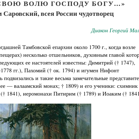
 СВОЮ ВОЛЮ ГОСПОДУ БОГУ…»
Саровский, всея России чудотворец
Диакон Георгий Ма
гдашней Тамбовской епархии около 1700 г., когда возле
в пещерах) несколько отшельников, духовным главой кото
ледующих ее настоятелей известны: Димитрий († 1747),
778 гг.), Пахомий († ок. 1794) и игумен Нифонт
Великомученик Георгий Победоносец. На
есь подвизались и такие весьма замечательные представит
святого
ее — валаамский монах; † 1809) и его ученики: схимник
Роман Котов
ак найти своё место в жизни
(† 1841), иеромонахи Питирим († 1789) и Иоаким († 1841
Кирилл Мурышев