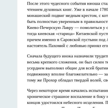
После этого чудесного события юноша ста
чтением духовных книг. Уже в начале 1780-
монашеский подвиг медным крестом, с кото
быть полностью уверенным в правильности
Киево-Печерскую Лавру — помолиться у с
тогда киевская «старица» Китаевской пус
причем именно в Саровской пустыни под А
настоятель Пахомий с любовью принял его
Сначала будущего инока назначили трудит
весьма крепкого сложения, он был силен т
усердием выполнял общие для всей братии
подвижнику вполне благожелательно — за 
тому же Прохор обладал твердой волей, с
Через некоторое время начались испытани
хроническое страшное воспаление в боку н
концов удостоился небесного исцеления. 