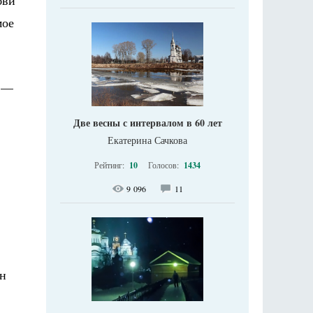
бви
мое
. —
Две весны с интервалом в 60 лет
Екатерина Сачкова
Рейтинг:
10
Голосов:
1434
9 096
11
он