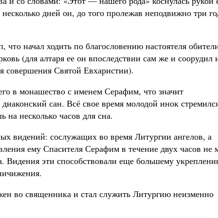
а и со словами: «Этот — нашего рода» коснулась рукой 
 несколько дней он, до того пролежав неподвижно три го
п, что начал ходить по благословению настоятеля обител
ковь (для алтаря ее он впоследствии сам же и соорудил 
я совершения Святой Евхаристии).
г его в монашество с именем Серафим, что значит
 диаконский сан. Всё свое время молодой инок стремилс
ь на несколько часов для сна.
ных видений: сослужащих во время Литургии ангелов, а
вления ему Спасителя Серафим в течение двух часов не 
га. Видения эти способствовали еще большему укреплени
ничижения.
жен во священника и стал служить Литургию неизменно