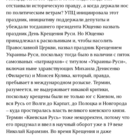
отстаивали историческую правду, а когда держали нос
по политическим ветрам? УПЦ инициировала этот
праздник, инициативу поддержали депутаты и
убеждали тогдашнего президента Ющенко назвать
праздник День Крещения Руси. Но Ющенко
принадлежал к раскольникам и, чтобы насолить
Православной Церкви, назвал праздник Крещением
Украины-Руси, поскольку тогда было в наличии с пяток
самозваных «патриархов» с титулом «Украины-Руси»,
включая ныне здравствующих Михаила Денисенко
(Филарета) и Моисея Кулика, который, правда,
пребывает в международном розыске. Термин,
разумеется, не выдерживает никакой критики,
поскольку крещены были не только юг с Киевом, но
вся Русь от Волги до Карпат, до Полоцка и Новгорода
– куда простиралась власть великого киевского князя.
Термин «Киевская Русь» тоже некорректен, потому что
его придумал и ввел в научный оборот уже в 19 веке
Николай Карамзин. Во время Крещения и даже