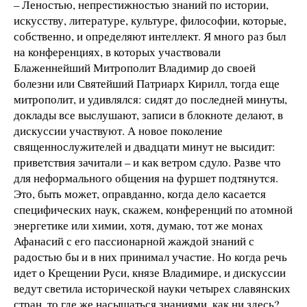
– Леностью, непрестижностью знаний по истории,
искусству, литературе, культуре, философии, которые,
собственно, и определяют интеллект. Я много раз был
на конференциях, в которых участвовали
Блаженнейший Митрополит Владимир до своей
болезни или Святейший Патриарх Кирилл, тогда еще
митрополит, и удивлялся: сидят до последней минуты,
доклады все выслушают, записи в блокноте делают, в
дискуссии участвуют. А новое поколение
священнослужителей и двадцати минут не высидит:
приветствия зачитали – и как ветром сдуло. Разве что
для неформального общения на фуршет подтянутся.
Это, быть может, оправданно, когда дело касается
специфических наук, скажем, конференций по атомной
энергетике или химии, хотя, думаю, тот же монах
Афанасий с его пассионарной жаждой знаний с
радостью бы и в них принимал участие. Но когда речь
идет о Крещении Руси, князе Владимире, и дискуссии
ведут светила исторической науки четырех славянских
стран, то где же насыщаться знаниями, как ни здесь?