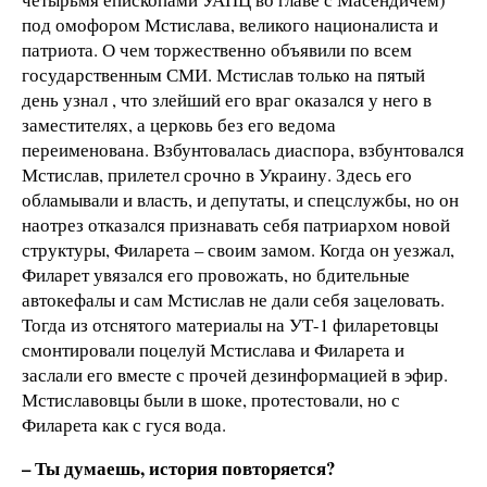
под омофором Мстислава, великого националиста и
патриота. О чем торжественно объявили по всем
государственным СМИ. Мстислав только на пятый
день узнал , что злейший его враг оказался у него в
заместителях, а церковь без его ведома
переименована. Взбунтовалась диаспора, взбунтовался
Мстислав, прилетел срочно в Украину. Здесь его
обламывали и власть, и депутаты, и спецслужбы, но он
наотрез отказался признавать себя патриархом новой
структуры, Филарета – своим замом. Когда он уезжал,
Филарет увязался его провожать, но бдительные
автокефалы и сам Мстислав не дали себя зацеловать.
Тогда из отснятого материалы на УТ-1 филаретовцы
смонтировали поцелуй Мстислава и Филарета и
заслали его вместе с прочей дезинформацией в эфир.
Мстиславовцы были в шоке, протестовали, но с
Филарета как с гуся вода.
– Ты думаешь, история повторяется?