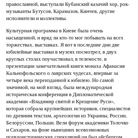
православной, выступали Кубанский казачий хор, рок-
музыканты Бутусов, Карамазов, Кинчев, другие
исполнители и коллективы.
Культурная программа в Киеве была очень
насыщенной, и вряд ли кто-то мог побывать на всех
торжествах, выставках. Я вот в последние дни две
юбилейные выставки в музеях посмотрел, в двух
круглых столах поучаствовал, в телемосте, в
презентации замечательной книги монаха Афанасия
Кальнофольского о лаврских чудесах, впервые за
четыре века переизданной к юбилею. Но самой
значимой, на мой взгляд, была международная
историческая конференция в Дипломатической
академии «Владимир святой и Крещение Руси»,
которая собрала крупнейших историков, специалистов
по древним текстам, археологии из Украины, России,
Белоруссии, Польши. Вели форум академики Толочко
и Сахаров, на фоне нынешних всевозможных
псевдоисторических спекуляций он был айсбергом