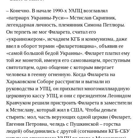
– Конечно. В начале 1990-х УАПЦ возглавлял
«патриарх Украины-Руси»» Мстислав Скрипник,
легендарная личность, племянник Симона Петлюры.
Он терпеть не мог Филарета, считал его
«украиножером», исчадием КГБ и коммунизма, даже
ввел в оборот термин «филаретовщина», объявив ее
«самой большой бедой Украины». Филарет платил ему
той же монетой, именуя его самозванцем, преступным
святотатцем, одно общение с которым ввергает
человека в геенну огненную. Когда Филарета на
Харьковском Соборе расстригли и выгнали из
руководства и УПЦ, он прихватил многомиллиардную
церковную кассу УПЦ, и они с президентом Леонидом
Кравчуком решили пристроить Филарета в заместители
к Мстиславу, который жил в США. Чтобы деньги
стырить: мол, часть верующих одной церкви (Филарет,
Евгения Петровна, челядь с Пушкинской – горстка
людей) объединились с другой (согнанными КГБ-СБУ
четырьмя епископами УАПЦ во главе с Масендичем)