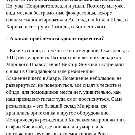
Но, увы! Поприветствовали и ушли. Поэтому мы уже,
видимо, как безграмотные филаретовцы, вскоре
начнем «канонизировать» и Аскольда, и Кия, и Щека, и
Хорива, и сестру их Лыбидь, и Бог весть кого.
– А какие проблемы вскрыли торжества?
– Какие угодно, в том числе и помещений. Оказалось, в
УПЦ негде принять Патриархов и высших иерархов
Мирового Православия! Виктор Янукович встречался
с ними в Синодальном зале резиденции
Блаженнейшего в Лавре. Помещение небольшое, не
развернуться, не повернуться, все сидят в тесноте и
обиде, для помощников места нет, удивительно, как
наш президент-гигант туда смог протиснуться. Сама
резиденция – это бывший склад Минфина, где
хранились оргтехника и другое оборудование.
Историческую резиденцию Киевских митрополитов в
Софии Киевской, где они жили и умирали на
протяжении двух веков, отремонтировал Ринат