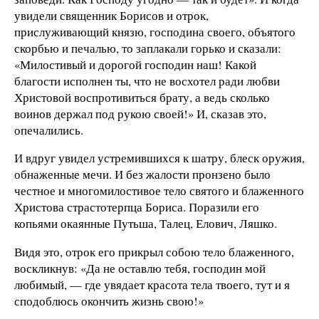
увидели священник Борисов и отрок,
прислуживающий князю, господина своего, объятого
скорбью и печалью, то заплакали горько и сказали:
«Милостивый и дорогой господин наш! Какой
благости исполнен ты, что не восхотел ради любви
Христовой воспротивиться брату, а ведь сколько
воинов держал под рукою своей!» И, сказав это,
опечалились.
И вдруг увидел устремившихся к шатру, блеск оружия,
обнаженные мечи. И без жалости пронзено было
честное и многомилостивое тело святого и блаженного
Христова страстотерпца Бориса. Поразили его
копьями окаянные Путьша, Талец, Елович, Ляшко.
Видя это, отрок его прикрыл собою тело блаженного,
воскликнув: «Да не оставлю тебя, господин мой
любимый, — где увядает красота тела твоего, тут и я
сподоблюсь окончить жизнь свою!»