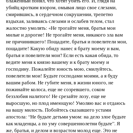
блаженный понял, что хотят убить его. И, глядя на
убийц кротким взором, омывая лицо свое слезами,
смирившись, в сердечном сокрушении, трепетно
вздыхая, заливаясь слезами и ослабев телом, стал
жалостно умолять: «Не трогайте меня, братья мои
милые и дорогие! Не трогайте меня, никакого зла вам
не причинившего! Пощадите, братья и повелители мои,
пощадите! Какую обиду нанес я брату моему и вам,
братья и повелители мои? Если есть какая обида, то
ведите меня к князю вашему и к брату моему и
господину. Пожалейте юность мою, смилуйтесь,
повелители мои! Будьте господами моими, а я буду
вашим рабом. Не губите меня, в жизни юного, не
пожинайте колоса, еще не созревшего, соком
беззлобия налитого! Не срезайте лозу, еще не
выросшую, но плод имеющую! Умоляю вас и отдаюсь
на вашу милость. Побойтесь сказавшего устами
апостола: “Не будьте детьми умом: на дело злое будьте
как младенцы, а по уму совершеннолетни будьте”. Я
же, братья, и делом и возрастом молод еще. Это не