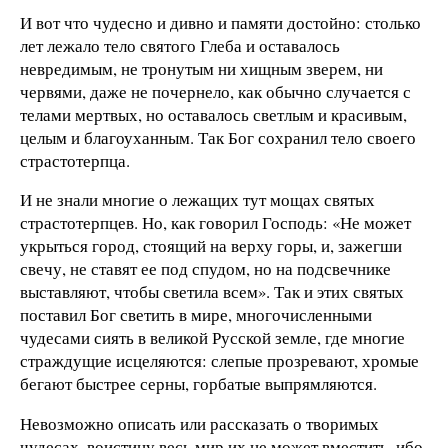
И вот что чудесно и дивно и памяти достойно: столько
лет лежало тело святого Глеба и оставалось
невредимым, не тронутым ни хищным зверем, ни
червями, даже не почернело, как обычно случается с
телами мертвых, но оставалось светлым и красивым,
целым и благоуханным. Так Бог сохранил тело своего
страстотерпца.
И не знали многие о лежащих тут мощах святых
страстотерпцев. Но, как говорил Господь: «Не может
укрыться город, стоящий на верху горы, и, зажегши
свечу, не ставят ее под спудом, но на подсвечнике
выставляют, чтобы светила всем». Так и этих святых
поставил Бог светить в мире, многочисленными
чудесами сиять в великой Русской земле, где многие
страждущие исцеляются: слепые прозревают, хромые
бегают быстрее серны, горбатые выпрямляются.
Невозможно описать или рассказать о творимых
чудесах, воистину весь мир их не может вместить, ибо