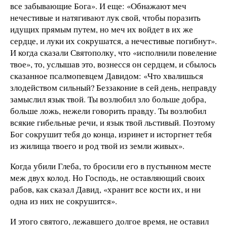
все забывающие Бога». И еще: «Обнажают меч
нечестивые и натягивают лук свой, чтобы поразить
идущих прямым путем, но меч их войдет в их же
сердце, и луки их сокрушатся, а нечестивые погибнут».
И когда сказали Святополку, что «исполнили повеление
твое», то, услышав это, вознесся он сердцем, и сбылось
сказанное псалмопевцем Давидом: «Что хвалишься
злодейством сильный? Беззаконие в сей день, неправду
замыслил язык твой. Ты возлюбил зло больше добра,
больше ложь, нежели говорить правду. Ты возлюбил
всякие гибельные речи, и язык твой льстивый. Поэтому
Бог сокрушит тебя до конца, изринет и исторгнет тебя
из жилища твоего и род твой из земли живых».
Когда убили Глеба, то бросили его в пустынном месте
меж двух колод. Но Господь, не оставляющий своих
рабов, как сказал Давид, «хранит все кости их, и ни
одна из них не сокрушится».
И этого святого, лежавшего долгое время, не оставил