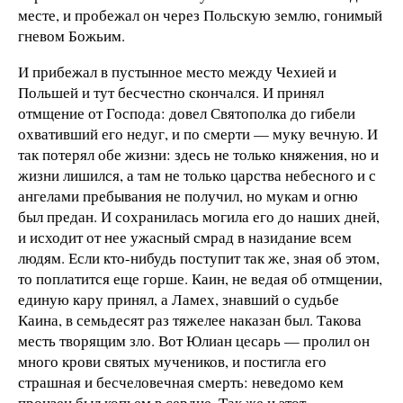
месте, и пробежал он через Польскую землю, гонимый
гневом Божьим.
И прибежал в пустынное место между Чехией и
Польшей и тут бесчестно скончался. И принял
отмщение от Господа: довел Святополка до гибели
охвативший его недуг, и по смерти — муку вечную. И
так потерял обе жизни: здесь не только княжения, но и
жизни лишился, а там не только царства небесного и с
ангелами пребывания не получил, но мукам и огню
был предан. И сохранилась могила его до наших дней,
и исходит от нее ужасный смрад в назидание всем
людям. Если кто-нибудь поступит так же, зная об этом,
то поплатится еще горше. Каин, не ведая об отмщении,
единую кару принял, а Ламех, знавший о судьбе
Каина, в семьдесят раз тяжелее наказан был. Такова
месть творящим зло. Вот Юлиан цесарь — пролил он
много крови святых мучеников, и постигла его
страшная и бесчеловечная смерть: неведомо кем
пронзен был копьем в сердце. Так же и этот —