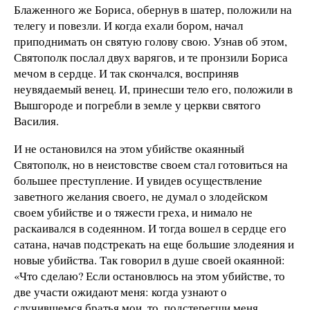
Блаженного же Бориса, обернув в шатер, положили на
телегу и повезли. И когда ехали бором, начал
приподнимать он святую голову свою. Узнав об этом,
Святополк послал двух варягов, и те пронзили Бориса
мечом в сердце. И так скончался, восприняв
неувядаемый венец. И, принесши тело его, положили в
Вышгороде и погребли в земле у церкви святого
Василия.
И не остановился на этом убийстве окаянный
Святополк, но в неистовстве своем стал готовиться на
большее преступление. И увидев осуществление
заветного желания своего, не думал о злодейском
своем убийстве и о тяжести греха, и нимало не
раскаивался в содеянном. И тогда вошел в сердце его
сатана, начав подстрекать на еще большие злодеяния и
новые убийства. Так говорил в душе своей окаянной:
«Что сделаю? Если остановлюсь на этом убийстве, то
две участи ожидают меня: когда узнают о
случившемся братья мои, то, подстерегши меня,