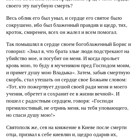
своего эту пагубную смерть?
Весь облик его был уныл, и сердце его святое было
сокрушено, ибо был блаженный правдив и щедр, тих,
кроток, смиренен, всех он жалел и всем помогал.
Так помышлял в сердце своем богоблаженный Борис и
говорил: «Знал я, что брата злые люди подстрекают на
убийство мое, и погубит он меня. И когда прольет
кровь мою, то буду я мучеником пред Господом моим,
и примет душу мою Владыка». Затем, забыв смертную
скорбь, стал утешать он сердце свое Божьим словом:
«Тот, кто пожертвует душой своей ради меня и моего
учения, обретет и сохранит ее в жизни вечной». И
пошел с радостным сердцем, говоря: «Господи
премилостивый, не отринь меня, на тебя уповающего,
но спаси душу мою!»
Святополк же, сев на княжение в Киеве после смерти
отца, призвал к себе киевлян и, щедро одарив их,