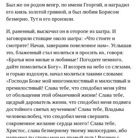
Был же он родом венгр, по имени Георгий, и наградил
его князь золотой гривной, и был любим Борисом
безмерно. Тут и его пронзили.
И, раненный, выскочил он в оторопе из шатра. И
заговорили стоящие около шатра: «Что стоите и
смотрите! Начав, завершим повеленное нам». Услышав
это, блаженный стал молиться и просить их, говоря:
«Братья мои милые и любимые! Погодите немного,
дайте помолиться Богу». И воззрев на небо со слезами,
и горько вздохнув, начал молиться такими словами:
«Господи Боже мой многомилостивый и милостивый и
премилостивый! Слава тебе, что сподобил меня уйти
от обольщения этой обманчивой жизни! Слава тебе,
щедрый дарователь жизни, что сподобил меня подвига
достойного святых мучеников! Слава тебе, Владыка
человеколюбец, что сподобил меня свершить
сокровенное желание сердца моего! Слава тебе,
Христос, слава безмерному твоему милосердию, ибо
направил ты стопы мои на правый путь! Взгляни с