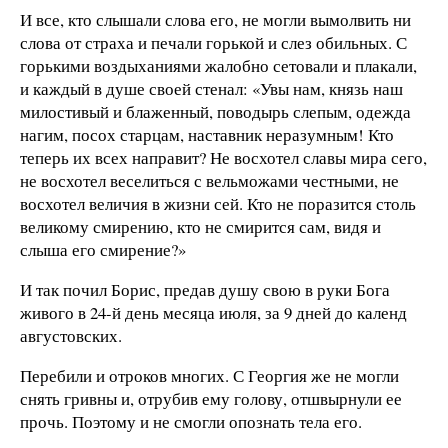
И все, кто слышали слова его, не могли вымолвить ни
слова от страха и печали горькой и слез обильных. С
горькими воздыханиями жалобно сетовали и плакали,
и каждый в душе своей стенал: «Увы нам, князь наш
милостивый и блаженный, поводырь слепым, одежда
нагим, посох старцам, наставник неразумным! Кто
теперь их всех направит? Не восхотел славы мира сего,
не восхотел веселиться с вельможами честными, не
восхотел величия в жизни сей. Кто не поразится столь
великому смирению, кто не смирится сам, видя и
слыша его смирение?»
И так почил Борис, предав душу свою в руки Бога
живого в 24-й день месяца июля, за 9 дней до календ
августовских.
Перебили и отроков многих. С Георгия же не могли
снять гривны и, отрубив ему голову, отшвырнули ее
прочь. Поэтому и не смогли опознать тела его.