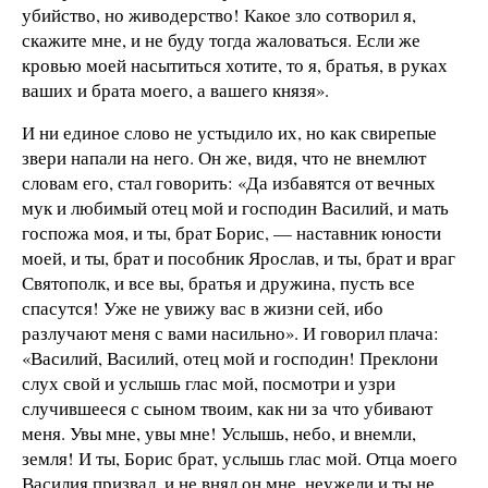
убийство, но живодерство! Какое зло сотворил я,
скажите мне, и не буду тогда жаловаться. Если же
кровью моей насытиться хотите, то я, братья, в руках
ваших и брата моего, а вашего князя».
И ни единое слово не устыдило их, но как свирепые
звери напали на него. Он же, видя, что не внемлют
словам его, стал говорить: «Да избавятся от вечных
мук и любимый отец мой и господин Василий, и мать
госпожа моя, и ты, брат Борис, — наставник юности
моей, и ты, брат и пособник Ярослав, и ты, брат и враг
Святополк, и все вы, братья и дружина, пусть все
спасутся! Уже не увижу вас в жизни сей, ибо
разлучают меня с вами насильно». И говорил плача:
«Василий, Василий, отец мой и господин! Преклони
слух свой и услышь глас мой, посмотри и узри
случившееся с сыном твоим, как ни за что убивают
меня. Увы мне, увы мне! Услышь, небо, и внемли,
земля! И ты, Борис брат, услышь глас мой. Отца моего
Василия призвал, и не внял он мне, неужели и ты не