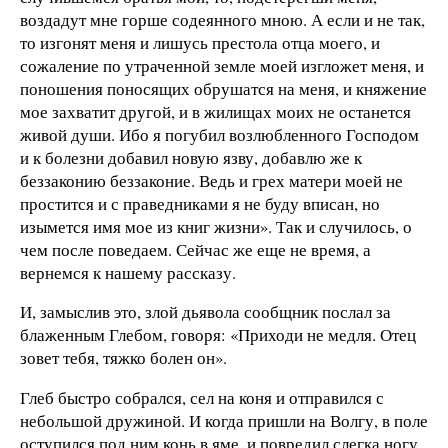
воздадут мне горше содеянного мною. А если и не так,
то изгонят меня и лишусь престола отца моего, и
сожаление по утраченной земле моей изгложет меня, и
поношения поносящих обрушатся на меня, и княжение
мое захватит другой, и в жилищах моих не останется
живой души. Ибо я погубил возлюбленного Господом
и к болезни добавил новую язву, добавлю же к
беззаконию беззаконие. Ведь и грех матери моей не
простится и с праведниками я не буду вписан, но
изымется имя мое из книг жизни». Так и случилось, о
чем после поведаем. Сейчас же еще не время, а
вернемся к нашему рассказу.
И, замыслив это, злой дьявола сообщник послал за
блаженным Глебом, говоря: «Приходи не медля. Отец
зовет тебя, тяжко болен он».
Глеб быстро собрался, сел на коня и отправился с
небольшой дружиной. И когда пришли на Волгу, в поле
оступился под ним конь в яме, и повредил слегка ногу.