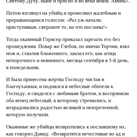
Святому Духу, ныне и присно и во веки веков. Аминь».
Потом взглянул на убийц и промолвил жалобным и
прерывающимся голосом: «Раз уж начали,
приступивши, свершите то, на что посланы!»
Тогда окаянный Горясер приказал зарезать его без
промедления. Повар же Глебов, по имени Торчин, взял
нож и, схватив блаженного, заклал его, как агнца
непорочного и невинного, месяца сентября в 5-й день,
в понедельник.
И была принесена жертва Господу чистая и
благоуханная, и поднялся в небесные обители к
Господу, и свиделся с любимым братом, и восприняли
оба венец небесный, к которому стремились, и
возрадовались радостью великой и неизреченной,
которую получили.
Окаянные же убийцы возвратились к пославшему их,
как говорил Давид: «Возвратятся нечестивые во ад и