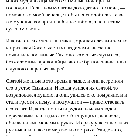
многомудрия отца моего? О милый мой брат и
господин! Если твои молитвы доходят до Господа, —
помолись о моей печали, чтобы и я сподобился такое
же мучение восприять и быть с тобою, а не на этом
суетном свете».
И когда он так стенал и плакал, орошая слезами землю
и призывая Бога с частыми вздохами, внезапно
появились посланные Святополком злые слуги его,
безжалостные кровопийцы, лютые братоненавистники
с душою свирепых зверей.
Святой же плыл в это время в ладье, и они встретили
его в устье Смядыни. И когда увидел их святой, то
возрадовался душою, а они, увидев его, помрачнели и
стали грести к нему, и подумал он — приветствовать
его хотят. И, когда поплыли рядом, начали злодеи
перескакивать в ладью его с блещущими, как вода,
обнаженными мечами в руках. И сразу у всех весла из
рук выпали, и все помертвели от страха. Увидев это,