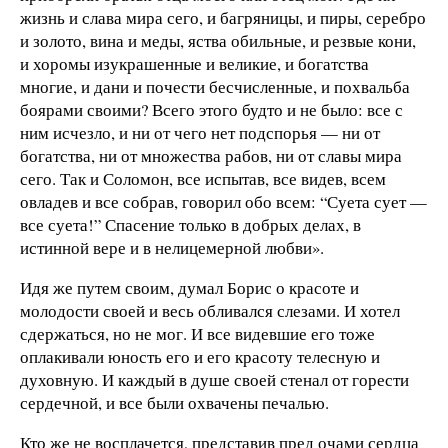
жизнь и слава мира сего, и багряницы, и пиры, серебро
и золото, вина и меды, яства обильные, и резвые кони,
и хоромы изукрашенные и великие, и богатства
многие, и дани и почести бесчисленные, и похвальба
боярами своими? Всего этого будто и не было: все с
ним исчезло, и ни от чего нет подспорья — ни от
богатства, ни от множества рабов, ни от славы мира
сего. Так и Соломон, все испытав, все видев, всем
овладев и все собрав, говорил обо всем: “Суета сует —
все суета!” Спасение только в добрых делах, в
истинной вере и в нелицемерной любви».
Идя же путем своим, думал Борис о красоте и
молодости своей и весь обливался слезами. И хотел
сдержаться, но не мог. И все видевшие его тоже
оплакивали юность его и его красоту телесную и
духовную. И каждый в душе своей стенал от горести
сердечной, и все были охвачены печалью.
Кто же не восплачется, представив пред очами сердца