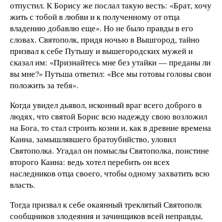
отпустил. К Борису же послал такую весть: «Брат, хочу
жить с тобой в любви и к полученному от отца
владению добавлю еще». Но не было правды в его
словах. Святополк, придя ночью в Вышгород, тайно
призвал к себе Путьшу и вышегородских мужей и
сказал им: «Признайтесь мне без утайки — преданы ли
вы мне?» Путьша ответил: «Все мы готовы головы свои
положить за тебя».
Когда увидел дьявол, исконный враг всего доброго в
людях, что святой Борис всю надежду свою возложил
на Бога, то стал строить козни и, как в древние времена
Каина, замышлявшего братоубийство, уловил
Святополка. Угадал он помыслы Святополка, поистине
второго Каина: ведь хотел перебить он всех
наследников отца своего, чтобы одному захватить всю
власть.
Тогда призвал к себе окаянный треклятый Святополк
сообщников злодеяния и зачинщиков всей неправды,