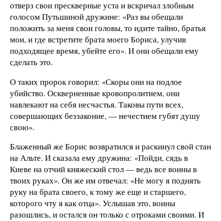
отверз свои прескверные уста и вскричал злобным
голосом Путьшиной дружине: «Раз вы обещали
положить за меня свои головы, то идите тайно, братья
мои, и где встретите брата моего Бориса, улучив
подходящее время, убейте его». И они обещали ему
сделать это.
О таких пророк говорил: «Скоры они на подлое
убийство. Оскверненные кровопролитием, они
навлекают на себя несчастья. Таковы пути всех,
совершающих беззаконие, — нечестием губят душу
свою».
Блаженный же Борис возвратился и раскинул свой стан
на Альте. И сказала ему дружина: «Пойди, сядь в
Киеве на отчий княжеский стол — ведь все воины в
твоих руках». Он же им отвечал: «Не могу я поднять
руку на брата своего, к тому же еще и старшего,
которого чту я как отца». Услышав это, воины
разошлись, и остался он только с отроками своими. И