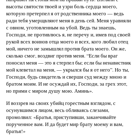
высоты святости твоей и узри боль сердца моего,
которую претерпел я от родственника моего — ведь
ради тебя умерщвляют меня в день сей. Меня уравняли
с овном, уготовленным на убой. Ведь ты знаешь,
Господи, не противлюсь я, не перечу и, имев под своей
рукой всех воинов отца моего и всех, кого любил отец
мой, ничего не замышлял против брата моего. Он же,
сколько смог, воздвиг против меня. “Если бы враг
поносил меня — это я стерпел бы; если бы ненавистник
мой клеветал на меня, — укрылся бы я от него”. Но ты,
Господи, будь свидетель и сверши суд между мною и
братом моим. И не осуждай их, Господи, за грех этот,
но прими с миром душу мою. Аминь».
И воззрев на своих убийц горестным взглядом, с
осунувшимся лицом, весь обливаясь слезами,
промолвил: «Братья, приступивши, заканчивайте
порученное вам. И да будет мир брату моему и вам,
братья!»