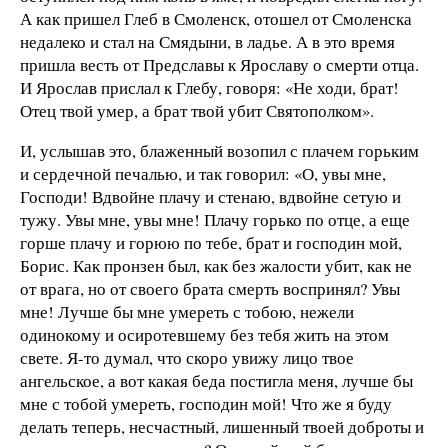
А как пришел Глеб в Смоленск, отошел от Смоленска
недалеко и стал на Смядыни, в ладье. А в это время
пришла весть от Предславы к Ярославу о смерти отца.
И Ярослав прислал к Глебу, говоря: «Не ходи, брат!
Отец твой умер, а брат твой убит Святополком».
И, услышав это, блаженный возопил с плачем горьким
и сердечной печалью, и так говорил: «О, увы мне,
Господи! Вдвойне плачу и стенаю, вдвойне сетую и
тужу. Увы мне, увы мне! Плачу горько по отце, а еще
горше плачу и горюю по тебе, брат и господин мой,
Борис. Как пронзен был, как без жалости убит, как не
от врага, но от своего брата смерть воспринял? Увы
мне! Лучше бы мне умереть с тобою, нежели
одинокому и осиротевшему без тебя жить на этом
свете. Я-то думал, что скоро увижу лицо твое
ангельское, а вот какая беда постигла меня, лучше бы
мне с тобой умереть, господин мой! Что же я буду
делать теперь, несчастный, лишенный твоей доброты и