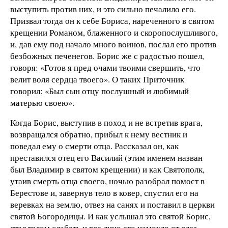
выступить против них, и это сильно печалило его.
Призвал тогда он к себе Бориса, нареченного в святом
крещении Романом, блаженного и скоропослушливого,
и, дав ему под начало много воинов, послал его против
безбожных печенегов. Борис же с радостью пошел,
говоря: «Готов я пред очами твоими свершить, что
велит воля сердца твоего». О таких Приточник
говорил: «Был сын отцу послушный и любимый
матерью своею».
Когда Борис, выступив в поход и не встретив врага,
возвращался обратно, прибыл к нему вестник и
поведал ему о смерти отца. Рассказал он, как
преставился отец его Василий (этим именем назван
был Владимир в святом крещении) и как Святополк,
утаив смерть отца своего, ночью разобрал помост в
Берестове и, завернув тело в ковер, спустил его на
веревках на землю, отвез на санях и поставил в церкви
святой Богородицы. И как услышал это святой Борис,
стал телом слабеть и все лицо его намокло от слез,