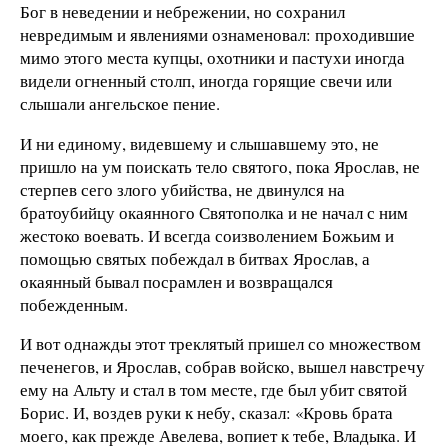
Бог в неведении и небрежении, но сохранил
невредимым и явлениями ознаменовал: проходившие
мимо этого места купцы, охотники и пастухи иногда
видели огненный столп, иногда горящие свечи или
слышали ангельское пение.
И ни единому, видевшему и слышавшему это, не
пришло на ум поискать тело святого, пока Ярослав, не
стерпев сего злого убийства, не двинулся на
братоубийцу окаянного Святополка и не начал с ним
жестоко воевать. И всегда соизволением Божьим и
помощью святых побеждал в битвах Ярослав, а
окаянный бывал посрамлен и возвращался
побежденным.
И вот однажды этот треклятый пришел со множеством
печенегов, и Ярослав, собрав войско, вышел навстречу
ему на Альту и стал в том месте, где был убит святой
Борис. И, воздев руки к небу, сказал: «Кровь брата
моего, как прежде Авелева, вопиет к тебе, Владыка. И