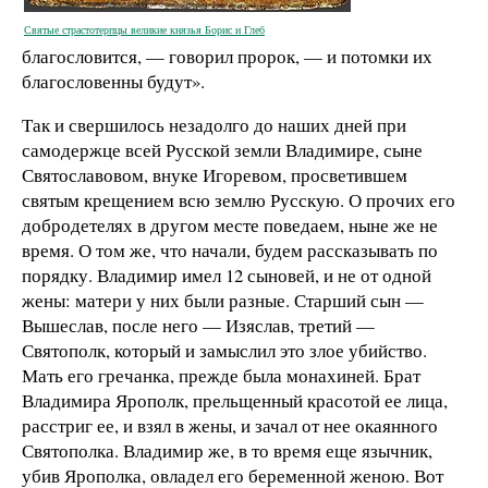
Святые страстотерпцы великие князья Борис и Глеб
благословится, — говорил пророк, — и потомки их
благословенны будут».
Так и свершилось незадолго до наших дней при
самодержце всей Русской земли Владимире, сыне
Святославовом, внуке Игоревом, просветившем
святым крещением всю землю Русскую. О прочих его
добродетелях в другом месте поведаем, ныне же не
время. О том же, что начали, будем рассказывать по
порядку. Владимир имел 12 сыновей, и не от одной
жены: матери у них были разные. Старший сын —
Вышеслав, после него — Изяслав, третий —
Святополк, который и замыслил это злое убийство.
Мать его гречанка, прежде была монахиней. Брат
Владимира Ярополк, прельщенный красотой ее лица,
расстриг ее, и взял в жены, и зачал от нее окаянного
Святополка. Владимир же, в то время еще язычник,
убив Ярополка, овладел его беременной женою. Вот