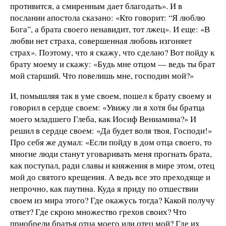
противится, а смиренным дает благодать». И в
послании апостола сказано: «Кто говорит: “Я люблю
Бога”, а брата своего ненавидит, тот лжец». И еще: «В
любви нет страха, совершенная любовь изгоняет
страх». Поэтому, что я скажу, что сделаю? Вот пойду к
брату моему и скажу: «Будь мне отцом — ведь ты брат
мой старший. Что повелишь мне, господин мой?»
И, помышляя так в уме своем, пошел к брату своему и
говорил в сердце своем: «Увижу ли я хотя бы братца
моего младшего Глеба, как Иосиф Вениамина?» И
решил в сердце своем: «Да будет воля твоя, Господи!»
Про себя же думал: «Если пойду в дом отца своего, то
многие люди станут уговаривать меня прогнать брата,
как поступал, ради славы и княжения в мире этом, отец
мой до святого крещения. А ведь все это преходяще и
непрочно, как паутина. Куда я приду по отшествии
своем из мира этого? Где окажусь тогда? Какой получу
ответ? Где скрою множество грехов своих? Что
приобрели братья отца моего или отец мой? Где их