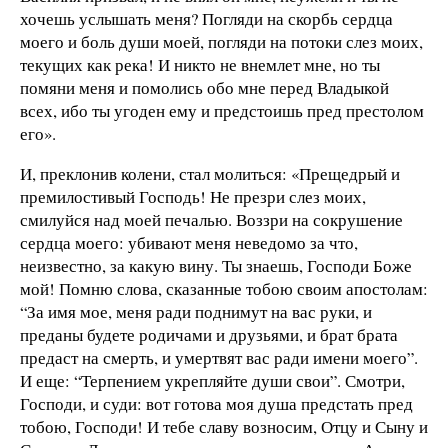
хочешь услышать меня? Погляди на скорбь сердца
моего и боль души моей, погляди на потоки слез моих,
текущих как река! И никто не внемлет мне, но ты
помяни меня и помолись обо мне перед Владыкой
всех, ибо ты угоден ему и предстоишь пред престолом
его».
И, преклонив колени, стал молиться: «Прещедрый и
премилостивый Господь! Не презри слез моих,
смилуйся над моей печалью. Воззри на сокрушение
сердца моего: убивают меня неведомо за что,
неизвестно, за какую вину. Ты знаешь, Господи Боже
мой! Помню слова, сказанные тобою своим апостолам:
“За имя мое, меня ради поднимут на вас руки, и
преданы будете родичами и друзьями, и брат брата
предаст на смерть, и умертвят вас ради имени моего”.
И еще: “Терпением укрепляйте души свои”. Смотри,
Господи, и суди: вот готова моя душа предстать пред
тобою, Господи! И тебе славу возносим, Отцу и Сыну и