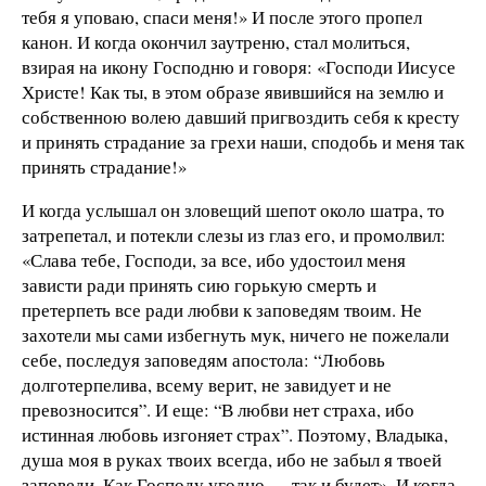
тебя я уповаю, спаси меня!» И после этого пропел
канон. И когда окончил заутреню, стал молиться,
взирая на икону Господню и говоря: «Господи Иисусе
Христе! Как ты, в этом образе явившийся на землю и
собственною волею давший пригвоздить себя к кресту
и принять страдание за грехи наши, сподобь и меня так
принять страдание!»
И когда услышал он зловещий шепот около шатра, то
затрепетал, и потекли слезы из глаз его, и промолвил:
«Слава тебе, Господи, за все, ибо удостоил меня
зависти ради принять сию горькую смерть и
претерпеть все ради любви к заповедям твоим. Не
захотели мы сами избегнуть мук, ничего не пожелали
себе, последуя заповедям апостола: “Любовь
долготерпелива, всему верит, не завидует и не
превозносится”. И еще: “В любви нет страха, ибо
истинная любовь изгоняет страх”. Поэтому, Владыка,
душа моя в руках твоих всегда, ибо не забыл я твоей
заповеди. Как Господу угодно — так и будет». И когда