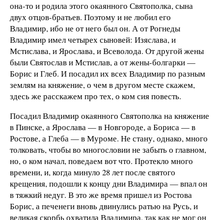
она-то и родила этого окаянного Святополка, сына
двух отцов-братьев. Поэтому и не любил его
Владимир, ибо не от него был он. А от Рогнеды
Владимир имел четырех сыновей: Изяслава, и
Мстислава, и Ярослава, и Всеволода. От другой жены
были Святослав и Мстислав, а от жены-болгарки —
Борис и Глеб. И посадил их всех Владимир по разным
землям на княжение, о чем в другом месте скажем,
здесь же расскажем про тех, о ком сия повесть.
Посадил Владимир окаянного Святополка на княжение
в Пинске, а Ярослава — в Новгороде, а Бориса — в
Ростове, а Глеба — в Муроме. Не стану, однако, много
толковать, чтобы во многословии не забыть о главном,
но, о ком начал, поведаем вот что. Протекло много
времени, и, когда минуло 28 лет после святого
крещения, подошли к концу дни Владимира — впал он
в тяжкий недуг. В это же время пришел из Ростова
Борис, а печенеги вновь двинулись ратью на Русь, и
великая скорбь охватила Владимира, так как не мог он