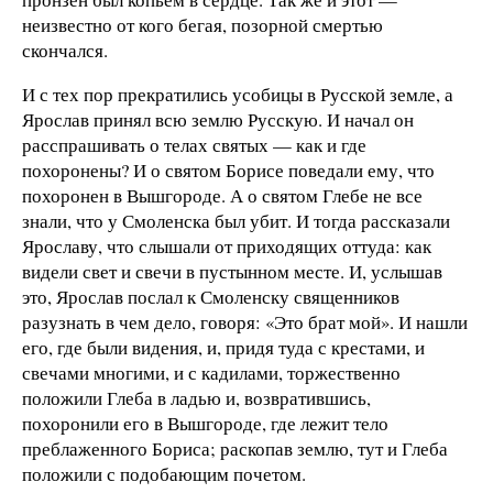
неизвестно от кого бегая, позорной смертью
скончался.
И с тех пор прекратились усобицы в Русской земле, а
Ярослав принял всю землю Русскую. И начал он
расспрашивать о телах святых — как и где
похоронены? И о святом Борисе поведали ему, что
похоронен в Вышгороде. А о святом Глебе не все
знали, что у Смоленска был убит. И тогда рассказали
Ярославу, что слышали от приходящих оттуда: как
видели свет и свечи в пустынном месте. И, услышав
это, Ярослав послал к Смоленску священников
разузнать в чем дело, говоря: «Это брат мой». И нашли
его, где были видения, и, придя туда с крестами, и
свечами многими, и с кадилами, торжественно
положили Глеба в ладью и, возвратившись,
похоронили его в Вышгороде, где лежит тело
преблаженного Бориса; раскопав землю, тут и Глеба
положили с подобающим почетом.