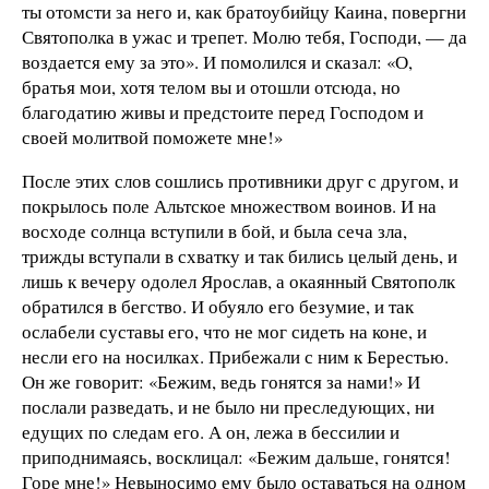
ты отомсти за него и, как братоубийцу Каина, повергни
Святополка в ужас и трепет. Молю тебя, Господи, — да
воздается ему за это». И помолился и сказал: «О,
братья мои, хотя телом вы и отошли отсюда, но
благодатию живы и предстоите перед Господом и
своей молитвой поможете мне!»
После этих слов сошлись противники друг с другом, и
покрылось поле Альтское множеством воинов. И на
восходе солнца вступили в бой, и была сеча зла,
трижды вступали в схватку и так бились целый день, и
лишь к вечеру одолел Ярослав, а окаянный Святополк
обратился в бегство. И обуяло его безумие, и так
ослабели суставы его, что не мог сидеть на коне, и
несли его на носилках. Прибежали с ним к Берестью.
Он же говорит: «Бежим, ведь гонятся за нами!» И
послали разведать, и не было ни преследующих, ни
едущих по следам его. А он, лежа в бессилии и
приподнимаясь, восклицал: «Бежим дальше, гонятся!
Горе мне!» Невыносимо ему было оставаться на одном