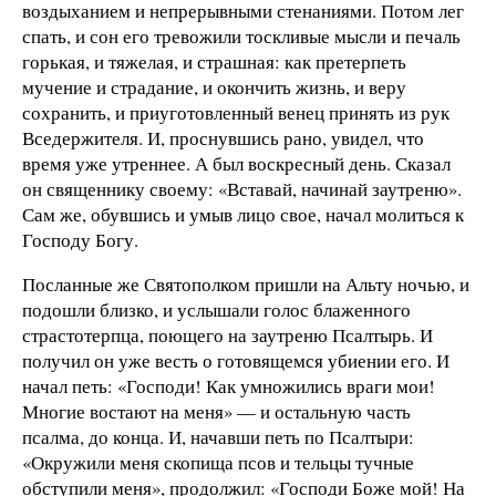
воздыханием и непрерывными стенаниями. Потом лег
спать, и сон его тревожили тоскливые мысли и печаль
горькая, и тяжелая, и страшная: как претерпеть
мучение и страдание, и окончить жизнь, и веру
сохранить, и приуготовленный венец принять из рук
Вседержителя. И, проснувшись рано, увидел, что
время уже утреннее. А был воскресный день. Сказал
он священнику своему: «Вставай, начинай заутреню».
Сам же, обувшись и умыв лицо свое, начал молиться к
Господу Богу.
Посланные же Святополком пришли на Альту ночью, и
подошли близко, и услышали голос блаженного
страстотерпца, поющего на заутреню Псалтырь. И
получил он уже весть о готовящемся убиении его. И
начал петь: «Господи! Как умножились враги мои!
Многие востают на меня» — и остальную часть
псалма, до конца. И, начавши петь по Псалтыри:
«Окружили меня скопища псов и тельцы тучные
обступили меня», продолжил: «Господи Боже мой! На