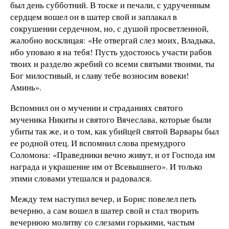
был день субботний. В тоске и печали, с удрученным
сердцем вошел он в шатер свой и заплакал в
сокрушении сердечном, но, с душой просветленной,
жалобно восклицая: «Не отвергай слез моих, Владыка,
ибо уповаю я на тебя! Пусть удостоюсь участи рабов
твоих и разделю жребий со всеми святыми твоими, ты
Бог милостивый, и славу тебе возносим вовеки!
Аминь».
Вспомнил он о мучении и страданиях святого
мученика Никиты и святого Вячеслава, которые были
убиты так же, и о том, как убийцей святой Варвары был
ее родной отец. И вспомнил слова премудрого
Соломона: «Праведники вечно живут, и от Господа им
награда и украшение им от Всевышнего». И только
этими словами утешался и радовался.
Между тем наступил вечер, и Борис повелел петь
вечерню, а сам вошел в шатер свой и стал творить
вечернюю молитву со слезами горькими, частым