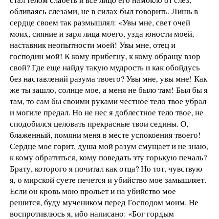
обливаясь слезами, не в силах был говорить. Лишь в
сердце своем так размышлял: «Увы мне, свет очей
моих, сияние и заря лица моего, узда юности моей,
наставник неопытности моей! Увы мне, отец и
господин мой! К кому прибегну, к кому обращу взор
свой? Где еще найду такую мудрость и как обойдусь
без наставлений разума твоего? Увы мне, увы мне! Как
же ты зашло, солнце мое, а меня не было там! Был бы я
там, то сам бы своими руками честное тело твое убрал
и могиле предал. Но не нес я доблестное тело твое, не
сподобился целовать прекрасные твои седины. О,
блаженный, помяни меня в месте успокоения твоего!
Сердце мое горит, душа мой разум смущает и не знаю,
к кому обратиться, кому поведать эту горькую печаль?
Брату, которого я почитал как отца? Но тот, чувствую
я, о мирской суете печется и убийство мое замышляет.
Если он кровь мою прольет и на убийство мое
решится, буду мучеником перед Господом моим. Не
воспротивлюсь я, ибо написано: «Бог гордым