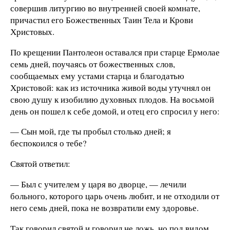
совершив литургию во внутренней своей комнате,
причастил его Божественных Таин Тела и Крови
Христовых.
По крещении Пантолеон оставался при старце Ермолае
семь дней, поучаясь от божественных слов,
сообщаемых ему устами старца и благодатью
Христовой: как из источника живой воды утучнял он
свою душу к изобилию духовных плодов. На восьмой
день он пошел к себе домой, и отец его спросил у него:
— Сын мой, где ты пробыл столько дней; я
беспокоился о тебе?
Святой ответил:
— Был с учителем у царя во дворце, — лечили
больного, которого царь очень любит, и не отходили от
него семь дней, пока не возвратили ему здоровье.
Так говорил святой и говорил не ложь, но под видом