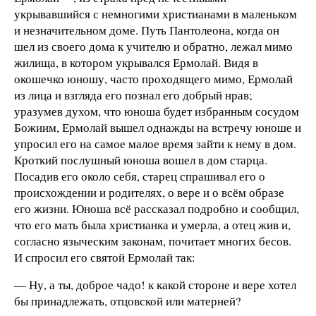
укрывавшийся с немногими христианами в маленьком
и незначительном доме. Путь Пантолеона, когда он
шел из своего дома к учителю и обратно, лежал мимо
жилища, в котором укрывался Ермолай. Видя в
окошечко юношу, часто проходящего мимо, Ермолай
из лица и взгляда его познал его добрый нрав;
уразумев духом, что юноша будет избранным сосудом
Божиим, Ермолай вышел однажды на встречу юноше и
упросил его на самое малое время зайти к нему в дом.
Кроткий послушный юноша вошел в дом старца.
Посадив его около себя, старец спрашивал его о
происхождении и родителях, о вере и о всём образе
его жизни. Юноша всё рассказал подробно и сообщил,
что его мать была христианка и умерла, а отец жив и,
согласно языческим законам, почитает многих бесов.
И спросил его святой Ермолай так:
— Ну, а ты, доброе чадо! к какой стороне и вере хотел
бы принадлежать, отцовской или матерней?