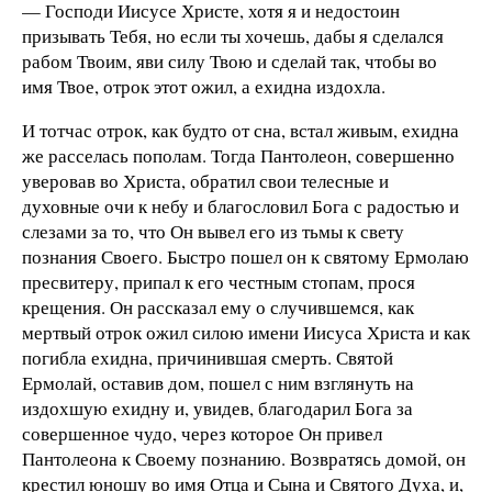
— Господи Иисусе Христе, хотя я и недостоин
призывать Тебя, но если ты хочешь, дабы я сделался
рабом Твоим, яви силу Твою и сделай так, чтобы во
имя Твое, отрок этот ожил, а ехидна издохла.
И тотчас отрок, как будто от сна, встал живым, ехидна
же расселась пополам. Тогда Пантолеон, совершенно
уверовав во Христа, обратил свои телесные и
духовные очи к небу и благословил Бога с радостью и
слезами за то, что Он вывел его из тьмы к свету
познания Своего. Быстро пошел он к святому Ермолаю
пресвитеру, припал к его честным стопам, прося
крещения. Он рассказал ему о случившемся, как
мертвый отрок ожил силою имени Иисуса Христа и как
погибла ехидна, причинившая смерть. Святой
Ермолай, оставив дом, пошел с ним взглянуть на
издохшую ехидну и, увидев, благодарил Бога за
совершенное чудо, через которое Он привел
Пантолеона к Своему познанию. Возвратясь домой, он
крестил юношу во имя Отца и Сына и Святого Духа, и,