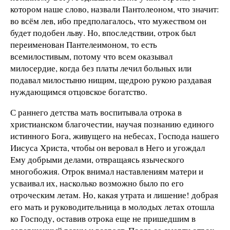
котором наше слово, назвали Пантолеоном, что значит:
во всём лев, ибо предполагалось, что мужеством он
будет подобен льву. Но, впоследствии, отрок был
переименован Пантелеимоном, то есть
всемилостивым, потому что всем оказывал
милосердие, когда без платы лечил больных или
подавал милостыню нищим, щедрою рукою раздавая
нуждающимся отцовское богатство.
С раннего детства мать воспитывала отрока в
христианском благочестии, научая познанию единого
истинного Бога, живущего на небесах, Господа нашего
Иисуса Христа, чтобы он веровал в Него и угождал
Ему добрыми делами, отвращаясь языческого
многобожия. Отрок внимал наставлениям матери и
усваивал их, насколько возможно было по его
отроческим летам. Но, какая утрата и лишение! добрая
его мать и руководительница в молодых летах отошла
ко Господу, оставив отрока еще не пришедшим в