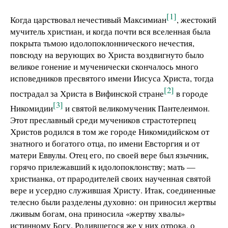
[1]
Когда царствовал нечестивый Максимиан
, жестокий
мучитель христиан, и когда почти вся вселенная была
покрыта тьмою идолопоклоннического нечестия,
повсюду на верующих во Христа воздвигнуто было
великое гонение и мученически скончалось много
исповедников пресвятого имени Иисуса Христа, тогда
[2]
пострадал за Христа в Вифинской стране
в городе
[3]
Никомидии
и святой великомученик Пантелеимон.
Этот преславный среди мучеников страстотерпец
Христов родился в том же городе Никомидийском от
знатного и богатого отца, по имени Евсторгия и от
матери Еввулы. Отец его, по своей вере был язычник,
горячо прилежавший к идолопоклонству; мать —
христианка, от прародителей своих наученная святой
вере и усердно служившая Христу. Итак, соединенные
телесно были разделены духовно: он приносил жертвы
лживым богам, она приносила «жертву хвалы»
истинному Богу. Родившегося же у них отрока, о