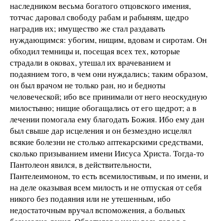
наследником весьма богатого отцовского имения,
тотчас даровал свободу рабам и рабыням, щедро
наградив их; имущество же стал раздавать
нуждающимся: убогим, нищим, вдовам и сиротам. Он
обходил темницы и, посещая всех тех, которые
страдали в оковах, утешал их врачеванием и
подаянием того, в чем они нуждались; таким образом,
он был врачом не только ран, но и бедноты
человеческой; ибо все принимали от него неоскудную
милостыню; нищие обогащались от его щедрот; а в
лечении помогала ему благодать Божия. Ибо ему дан
был свыше дар исцеления и он безмездно исцелял
всякие болезни не столько аптекарскими средствами,
сколько призыванием имени Иисуса Христа. Тогда-то
Пантолеон явился, в действительности,
Пантелеимоном, то есть всемилостивым, и по имени, и
на деле оказывая всем милость и не отпуская от себя
никого без подаяния или не утешенным, ибо
недостаточным вручал вспоможения, а больных