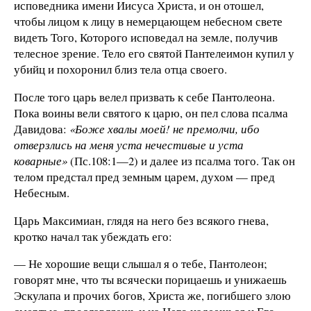
исповедника имени Иисуса Христа, и он отошел,
чтобы лицом к лицу в немерцающем небесном свете
видеть Того, Которого исповедал на земле, получив
телесное зрение. Тело его святой Пантелеимон купил у
убийц и похоронил близ тела отца своего.
После того царь велел призвать к себе Пантолеона.
Пока воины вели святого к царю, он пел слова псалма
Давидова:
«Боже хвалы моей! не премолчи, ибо
отверзлись на меня уста нечестивые и уста
коварные»
(Пс.108:1—2) и далее из псалма того. Так он
телом предстал пред земным царем, духом — пред
Небесным.
Царь Максимиан, глядя на него без всякого гнева,
кротко начал так убеждать его:
— Не хорошие вещи слышал я о тебе, Пантолеон;
говорят мне, что ты всячески порицаешь и унижаешь
Эскулапа и прочих богов, Христа же, погибшего злою