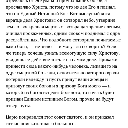
отрекаюсь от Эскулапа и прочих ваших богов, а
прославляю Христа, потому что из дел Его я познал,
что он Единый Истинный Бог. Вот выслушай хотя
вкратце дела Христовы: он сотворил небо, утвердил
землю, воскрешал мертвых, возвращал зрение слепым,
очищал прокаженных, одним словом поднимал с одра
расслабленных. Что подобного сотворили почитаемые
вами боги, — не знаю — и могут ли сотворить? Если
же теперь хочешь узнать всемогущую силу Христову,
увидишь ее действие тотчас на самом деле. Прикажи
принести сюда какого-нибудь человека, лежащего на
одре смертной болезни, относительно которого врачи
потеряли надежду и пусть придут ваши жрецы и
призовут своих богов и я призову Бога моего — и
который из богов исцелит больного, тот пусть будет
признан Единым истинным Богом, прочие да будут
отвергнуты.
Царю понравился этот совет святого, и он приказал
тотчас поискать такого больного.