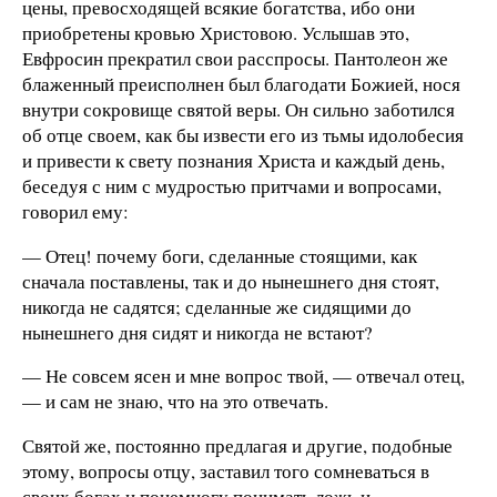
цены, превосходящей всякие богатства, ибо они
приобретены кровью Христовою. Услышав это,
Евфросин прекратил свои расспросы. Пантолеон же
блаженный преисполнен был благодати Божией, нося
внутри сокровище святой веры. Он сильно заботился
об отце своем, как бы извести его из тьмы идолобесия
и привести к свету познания Христа и каждый день,
беседуя с ним с мудростью притчами и вопросами,
говорил ему:
— Отец! почему боги, сделанные стоящими, как
сначала поставлены, так и до нынешнего дня стоят,
никогда не садятся; сделанные же сидящими до
нынешнего дня сидят и никогда не встают?
— Не совсем ясен и мне вопрос твой, — отвечал отец,
— и сам не знаю, что на это отвечать.
Святой же, постоянно предлагая и другие, подобные
этому, вопросы отцу, заставил того сомневаться в
своих богах и понемногу понимать ложь и