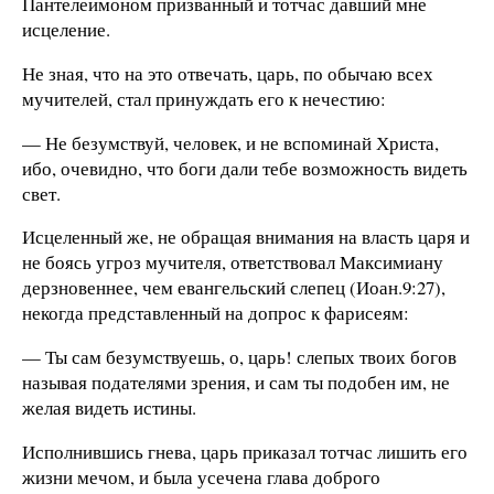
Пантелеимоном призванный и тотчас давший мне
исцеление.
Не зная, что на это отвечать, царь, по обычаю всех
мучителей, стал принуждать его к нечестию:
— Не безумствуй, человек, и не вспоминай Христа,
ибо, очевидно, что боги дали тебе возможность видеть
свет.
Исцеленный же, не обращая внимания на власть царя и
не боясь угроз мучителя, ответствовал Максимиану
дерзновеннее, чем евангельский слепец (Иоан.9:27),
некогда представленный на допрос к фарисеям:
— Ты сам безумствуешь, о, царь! слепых твоих богов
называя подателями зрения, и сам ты подобен им, не
желая видеть истины.
Исполнившись гнева, царь приказал тотчас лишить его
жизни мечом, и была усечена глава доброго