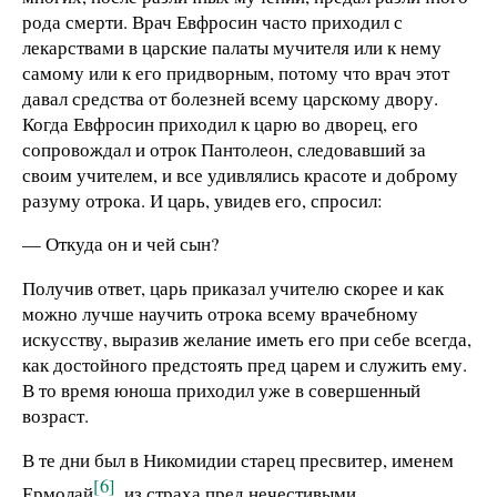
рода смерти. Врач Евфросин часто приходил с
лекарствами в царские палаты мучителя или к нему
самому или к его придворным, потому что врач этот
давал средства от болезней всему царскому двору.
Когда Евфросин приходил к царю во дворец, его
сопровождал и отрок Пантолеон, следовавший за
своим учителем, и все удивлялись красоте и доброму
разуму отрока. И царь, увидев его, спросил:
— Откуда он и чей сын?
Получив ответ, царь приказал учителю скорее и как
можно лучше научить отрока всему врачебному
искусству, выразив желание иметь его при себе всегда,
как достойного предстоять пред царем и служить ему.
В то время юноша приходил уже в совершенный
возраст.
В те дни был в Никомидии старец пресвитер, именем
[6]
Ермолай
, из страха пред нечестивыми