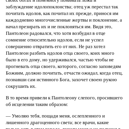
заблуждение идолопоклонства; отец уж перестал так
почитать идолов, как почитал их прежде, принося им
каждодневно многочисленные жертвы и поклонение, а
начал презирать их и не поклоняться им. Видя это,
Пантолеон радовался, что хотя возбудил в отце
сомнение относительно идолов, если не успел
совершенно отвратить его от них. Не раз хотел
Пантолеон разбить идолов отца своего, коих много
было в его дому, но удерживался, частью чтобы не
прогневать отца своего, которого, согласно заповедям
Божиим, должно почитать, отчасти ожидал, когда отец,
познавши сам истинного Бога, захочет своею рукою
сокрушить их.
В то время привели к Пантолеону слепого, просившего
об исцелении таким образом:
— Умоляю тебя, пощади меня, ослепленного и
лишенного драгоценного света; все врачи, какие
только есть в этом городе, лечили меня и не получил я