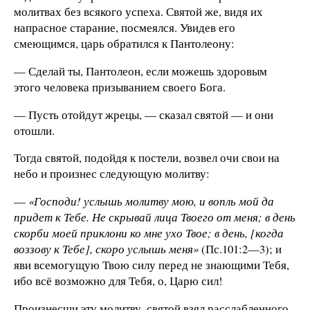
молитвах без всякого успеха. Святой же, видя их
напрасное старание, посмеялся. Увидев его
смеющимся, царь обратился к Пантолеону:
— Сделай ты, Пантолеон, если можешь здоровым
этого человека призыванием своего Бога.
— Пусть отойдут жрецы, — сказал святой — и они
отошли.
Тогда святой, подойдя к постели, возвел очи свои на
небо и произнес следующую молитву:
—
«Господи! услышь молитву мою, и вопль мой да
придет к Тебе. Не скрывай лица Твоего от меня; в день
скорби моей приклони ко мне ухо Твое; в день, [когда
воззову к Тебе], скоро услышь меня»
(Пс.101:2—3); и
яви всемогущую Твою силу перед не знающими Тебя,
ибо всё возможно для Тебя, о, Царю сил!
Произнесши эту молитву, святой взял расслабленного