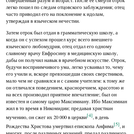
совершенный разум и возраст. После ее смерти отрок
легко пошел по следам отцовского заблуждения; отец
часто приводил его на поклонение к идолам,
утверждая в языческом нечестии.
Затем отрок был отдан в грамматическую школу, а
когда он с успехом прошел курс всего внешнего
языческого любомудрия, отец отдал его одному
славному врачу Евфросину в медицинскую школу,
дабы он получил навык в врачебном искусстве. Отрок,
будучи восприимчивого ума, легко усваивал то, чему
его учили и, вскоре превзошедши своих сверстников,
мало чем не сравнялся и с самим учителем: к тому же
он отличался поведением, красноречием, красотою и
на всех производил приятное впечатление; был он
известен и самому царю Максимиану. Ибо Максимиан
жил в то время в Никомидии; предавая христиан
[4]
мучению, он сжег их 20 000 в церкви
, в день
[5]
Рождества Христова умертвил епископа Анфима
, и
многих, после различных мучений, предал различного