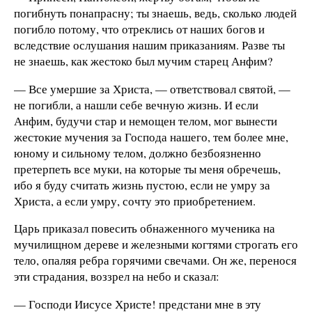
погибнуть понапрасну; ты знаешь, ведь, сколько людей
погибло потому, что отреклись от наших богов и
вследствие ослушания нашим приказаниям. Разве ты
не знаешь, как жестоко был мучим старец Анфим?
— Все умершие за Христа, — ответствовал святой, —
не погибли, а нашли себе вечную жизнь. И если
Анфим, будучи стар и немощен телом, мог вынести
жестокие мучения за Господа нашего, тем более мне,
юному и сильному телом, должно безбоязненно
претерпеть все муки, на которые ты меня обречешь,
ибо я буду считать жизнь пустою, если не умру за
Христа, а если умру, сочту это приобретением.
Царь приказал повесить обнаженного мученика на
мучилищном дереве и железными когтями строгать его
тело, опаляя ребра горячими свечами. Он же, перенося
эти страдания, воззрел на небо и сказал:
— Господи Иисусе Христе! предстани мне в эту