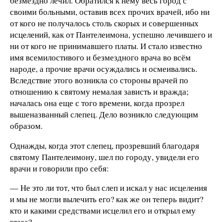
безмездно лечил. Обратился к нему весь город с
своими больными, оставив всех прочих врачей, ибо ни
от кого не получалось столь скорых и совершенных
исцелений, как от Пантелеимона, успешно лечившего и
ни от кого не принимавшего платы. И стало известно
имя всемилостивого и безмездного врача во всём
народе, а прочие врачи осуждались и осмеивались.
Вследствие этого возникла со стороны врачей по
отношению к святому немалая зависть и вражда;
началась она еще с того времени, когда прозрел
вышеназванный слепец. Дело возникло следующим
образом.
Однажды, когда этот слепец, прозревший благодаря
святому Пантелеимону, шел по городу, увидели его
врачи и говорили про себя:
— Не это ли тот, что был слеп и искал у нас исцеления
и мы не могли вылечить его? как же он теперь видит?
кто и какими средствами исцелил его и открыл ему
глаза?