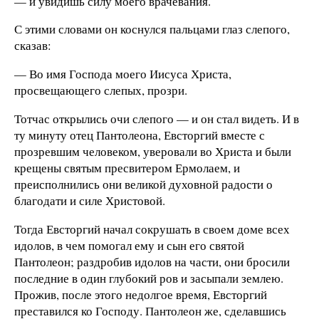
— и увидишь силу моего врачевания.
С этими словами он коснулся пальцами глаз слепого,
сказав:
— Во имя Господа моего Иисуса Христа,
просвещающего слепых, прозри.
Тотчас открылись очи слепого — и он стал видеть. И в
ту минуту отец Пантолеона, Евсторгий вместе с
прозревшим человеком, уверовали во Христа и были
крещены святым пресвитером Ермолаем, и
преисполнились они великой духовной радости о
благодати и силе Христовой.
Тогда Евсторгий начал сокрушать в своем доме всех
идолов, в чем помогал ему и сын его святой
Пантолеон; раздробив идолов на части, они бросили
последние в один глубокий ров и засыпали землею.
Прожив, после этого недолгое время, Евсторгий
преставился ко Господу. Пантолеон же, сделавшись