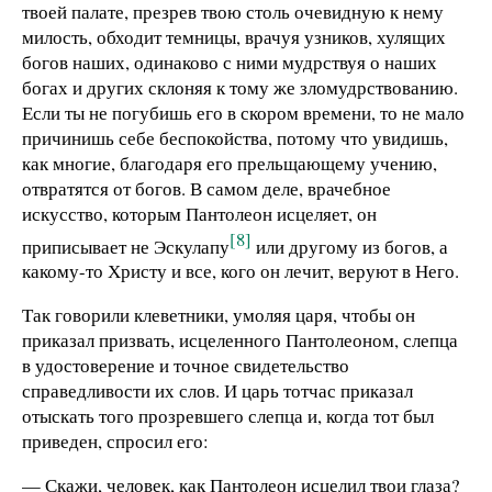
твоей палате, презрев твою столь очевидную к нему
милость, обходит темницы, врачуя узников, хулящих
богов наших, одинаково с ними мудрствуя о наших
богах и других склоняя к тому же зломудрствованию.
Если ты не погубишь его в скором времени, то не мало
причинишь себе беспокойства, потому что увидишь,
как многие, благодаря его прельщающему учению,
отвратятся от богов. В самом деле, врачебное
искусство, которым Пантолеон исцеляет, он
[8]
приписывает не Эскулапу
или другому из богов, а
какому-то Христу и все, кого он лечит, веруют в Него.
Так говорили клеветники, умоляя царя, чтобы он
приказал призвать, исцеленного Пантолеоном, слепца
в удостоверение и точное свидетельство
справедливости их слов. И царь тотчас приказал
отыскать того прозревшего слепца и, когда тот был
приведен, спросил его:
— Скажи, человек, как Пантолеон исцелил твои глаза?