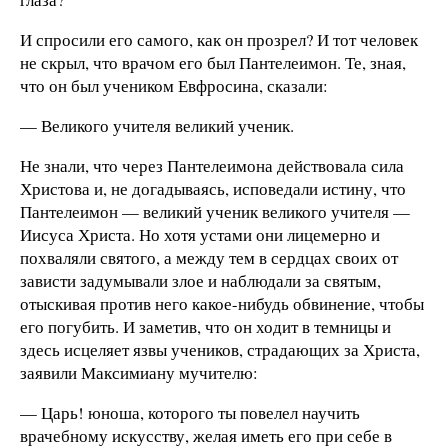
И спросили его самого, как он прозрел? И тот человек
не скрыл, что врачом его был Пантелеимон. Те, зная,
что он был учеником Евфросина, сказали:
— Великого учителя великий ученик.
Не знали, что через Пантелеимона действовала сила
Христова и, не догадываясь, исповедали истину, что
Пантелеимон — великий ученик великого учителя —
Иисуса Христа. Но хотя устами они лицемерно и
похваляли святого, а между тем в сердцах своих от
зависти задумывали злое и наблюдали за святым,
отыскивая против него какое-нибудь обвинение, чтобы
его погубить. И заметив, что он ходит в темницы и
здесь исцеляет язвы учеников, страдающих за Христа,
заявили Максимиану мучителю:
— Царь! юноша, которого ты повелел научить
врачебному искусству, желая иметь его при себе в