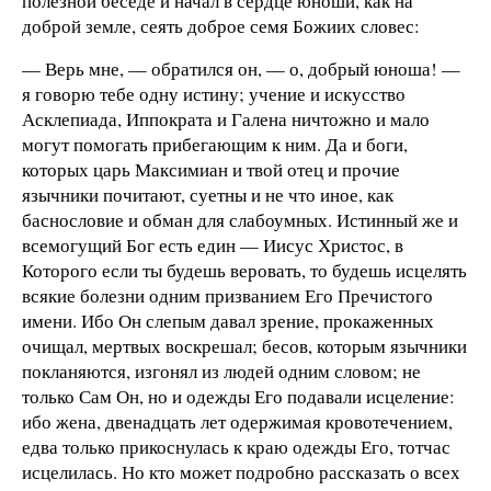
полезной беседе и начал в сердце юноши, как на
доброй земле, сеять доброе семя Божиих словес:
— Верь мне, — обратился он, — о, добрый юноша! —
я говорю тебе одну истину; учение и искусство
Асклепиада, Иппократа и Галена ничтожно и мало
могут помогать прибегающим к ним. Да и боги,
которых царь Максимиан и твой отец и прочие
язычники почитают, суетны и не что иное, как
баснословие и обман для слабоумных. Истинный же и
всемогущий Бог есть един — Иисус Христос, в
Которого если ты будешь веровать, то будешь исцелять
всякие болезни одним призванием Его Пречистого
имени. Ибо Он слепым давал зрение, прокаженных
очищал, мертвых воскрешал; бесов, которым язычники
покланяются, изгонял из людей одним словом; не
только Сам Он, но и одежды Его подавали исцеление:
ибо жена, двенадцать лет одержимая кровотечением,
едва только прикоснулась к краю одежды Его, тотчас
исцелилась. Но кто может подробно рассказать о всех