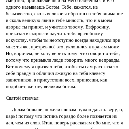
смертью, прославляешь и на Него надеешься и Его
одного называешь Богом. Тебе, кажется, не
безызвестно, сколь великое я обратил на тебя внимание
и сколь великую явил к тебе милость, что и в моем
дворце ты принят, и учителю твоему, Евфросину,
приказал в скорости научить тебя врачебному
искусству, чтобы ты неотступно всегда находился при
мне; ты же, презрев всё это, уклонился к врагам моим.
Но, впрочем, не хочу верить тому, что говорят о тебе;
потому что привыкли люди говорить много неправды.
Вот почему я призвал тебя, чтобы ты сам рассказал о
себе правду и обличил лживую на тебя клевету
завистников, в присутствии всех, принесши, как
подобает, жертву великим богам.
Святой отвечал:
— Делам больше, нежели словам нужно давать веру, о,
царь! потому что истина гораздо более познается из
дел, чем из слов. Итак, поверь рассказам обо мне, что я