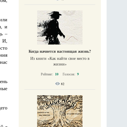
сом,
или
, и
ь –
 И,
осто
Когда начнется настоящая жизнь?
яния
Из книги «Как найти свое место в
нас
жизни​»
Рейтинг:
10
Голосов:
9
чень
82
ные
щего
ей я