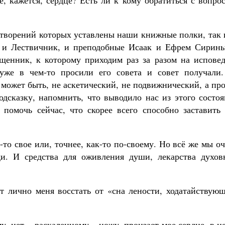
е, кажется, сердце? Есть ли к кому обратиться с вопро
 творений которых уставлены наши книжные полки, так 
, и Лествичник, и преподобные Исаак и Ефрем Сирины
нник, к которому приходим раз за разом на исповед
 уже в чем-то просили его совета и совет получали.
 может быть, не аскетический, не подвижнический, а пр
одсказку, напомнить, что выводило нас из этого состо
помочь сейчас, что скорее всего способно заставить 
-то свое или, точнее, как-то по-своему. Но всё же мы о
ди. И средства для оживления души, лекарства духов
ет лично меня восстать от «сна лености, ходатайствую
у, нет – раскаленному – ножу, пронзает мое сердце, в н