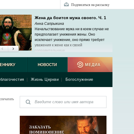
Подписаться на рассылку
Жена да боится мужа своего. Ч. 1
Анна Сапрыкина
Начальствование мужа ни в коем случае не
предполагает унижения жены. Оно
исключает унижение, оно прямо требует
уважения к жене как к своей
соправительнице.
ЕННИКУ
НОВОСТИ
МЕДИА
благочестия
|
Жизнь Церкви
|
Богослужение
спечатать