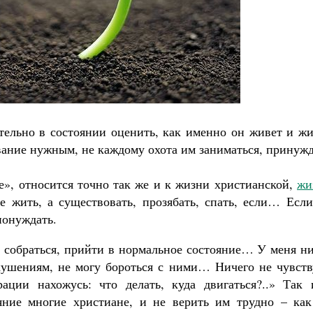
Великомученик Георгий Победоносец. Н
святого
Роман Котов
Как найти своё место в жизни
ительно в состоянии оценить, как именно он живет и ж
Кирилл Мурышев
вание нужным, не каждому охота им заниматься, принуж
е», относится точно так же и к жизни христианской,
жи
е жить, а существовать, прозябать, спать, если… Если
понуждать.
у собраться, прийти в нормальное состояние… У меня н
кушениям, не могу бороться с ними… Ничего не чувств
ции нахожусь: что делать, куда двигаться?..» Так 
яние многие христиане, и не верить им трудно – как