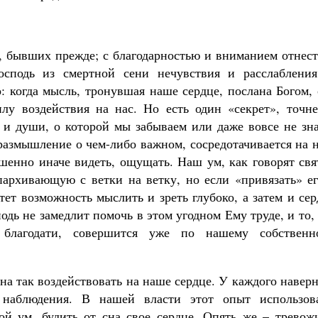
, бывших прежде; с благодарностью и вниманием отнест
сподь из смертной сени нечувствия и расслабления
о: когда мысль, тронувшая наше сердце, послана Богом,
лу воздействия на нас. Но есть один «секрет», точне
а и души, о которой мы забываем или даже вовсе не зн
 размышление о чем-либо важном, сосредотачивается на 
ршенно иначе видеть, ощущать. Наш ум, как говорят св
пархивающую с ветки на ветку, но если «привязать» ег
тет возможность мыслить и зреть глубоко, а затем и се
одь не замедлит помочь в этом угодном Ему труде, и то,
 благодати, совершится уже по нашему собственн
на так воздействовать на наше сердце. У каждого навер
наблюдения. В нашей власти этот опыт использова
й ум, будить от сна свое сердце. Опять же – тревожи