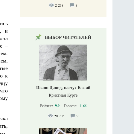
2 238
8
ись
, и
ВЫБОР ЧИТАТЕЛЕЙ
 она
е –
аем.
нем,
ятые
о к
рдцу
Иоанн Давид, пастух Божий
 что
Кристиан Курте
ому
Рейтинг:
9.9
Голосов:
1166
20 705
9
няка
ть,
ть,