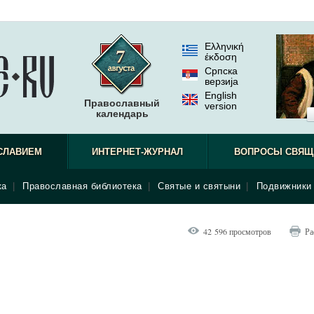
Ελληνική
έκδοση
Српска
верзиjа
English
Православный
version
календарь
СЛАВИЕМ
ИНТЕРНЕТ-ЖУРНАЛ
ВОПРОСЫ СВЯЩ
ка
|
Православная библиотека
|
Святые и святыни
|
Подвижники 
42 596 просмотров
Ра