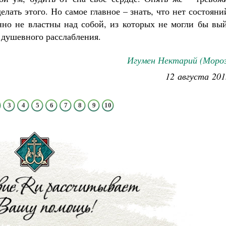
елать этого. Но самое главное – знать, что нет состояни
но не властны над собой, из которых не могли бы вый
 душевного расслабления.
Игумен Нектарий (Мороз
12 августа 201
3
4
5
6
7
8
9
10