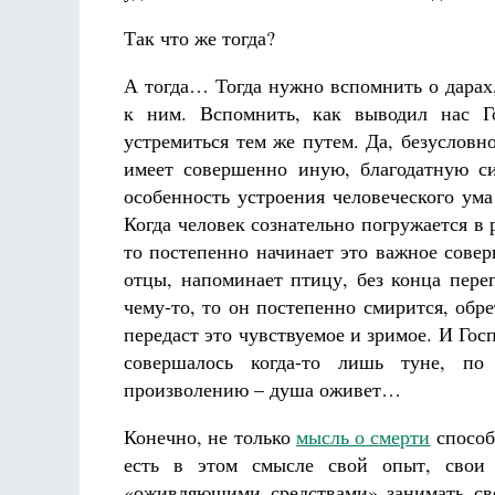
Так что же тогда?
А тогда… Тогда нужно вспомнить о дарах
к ним. Вспомнить, как выводил нас Го
устремиться тем же путем. Да, безусловн
имеет совершенно иную, благодатную си
особенность устроения человеческого ум
Когда человек сознательно погружается в
то постепенно начинает это важное сове
отцы, напоминает птицу, без конца пере
чему-то, то он постепенно смирится, обре
передаст это чувствуемое и зримое. И Госп
совершалось когда-то лишь туне, по
произволению – душа оживет…
Конечно, не только
мысль о смерти
способ
есть в этом смысле свой опыт, свои 
«оживляющими средствами» занимать сво