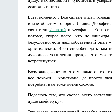
душу, как заставлять чувствовать умерше
если опыта нет?
Есть, конечно… Все святые отцы, томами
иначе об этом говорят. И авва Дорофей
святители
Игнатий
и Феофан… Есть свяще
потому, скорее всего, что не однажды
безусловно, есть наш собственный опыт –
христианский. И он способен дать нам п
духовного усыпления прежде, что может 
встрепенуться.
Возможно, конечно, что у каждого это что
все похожи – христиане, да просто лю
потребны нам тоже очень схожие.
Поделюсь тем, что скорее всего заставля
душе моей муку».
Это мысль, которая порой, подобно остром