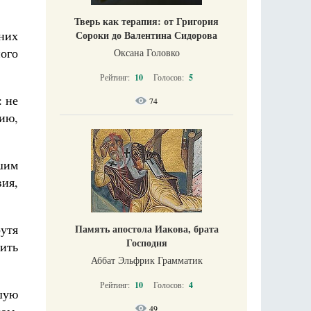
Тверь как терапия: от Григория
 них
Сороки до Валентина Сидорова
ного
Оксана Головко
Рейтинг:
10
Голосов:
5
: не
74
ию,
шим
ия,
рутя
Память апостола Иакова, брата
Господня
вить
Аббат Эльфрик Грамматик
Рейтинг:
10
Голосов:
4
шую
49