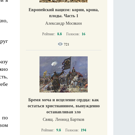
Европейский нацизм: корни, крона,
плоды. Часть 1
жно,
Александр Мосякин
Рейтинг:
8.8
Голосов:
16
руг
721
разу
жно
сть,
тебе
Бремя меча и исцеление сердца: как
остаться христианином, вынужденно
останавливая зло
– по
Свящ. Леонид Бартков
твом
Рейтинг:
9.8
Голосов:
194