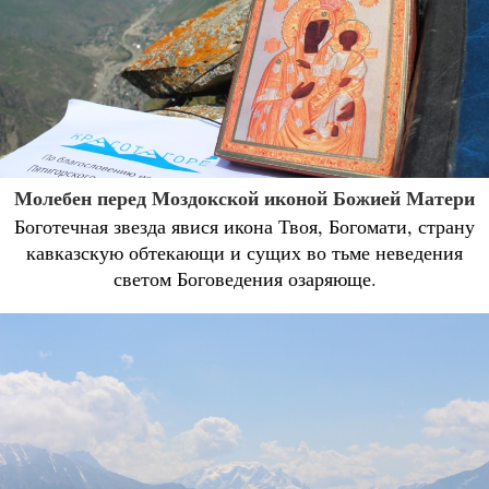
Молебен перед Моздокской иконой Божией Матери
Боготечная звезда явися икона Твоя, Богомати, страну
кавказскую обтекающи и сущих во тьме неведения
светом Боговедения озаряюще.