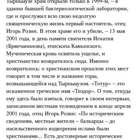
Тырныаузе храм открыли только в 1999-м, – в
здании бывшей бактериологической лаборатории,
где и прослужил всю свою недолгую
священническую жизнь первый настоятель, отец
Игорь Розин. В этом храме его и убили, – 13 мая
2001 года, в день памяти святителя Игнатия
(Брянчанинова), епископа Кавказского.
Мученическая кровь освятила ущелье, и
христианство возвратилось сюда. Именно
возвратилось: о христианском прошлом этих мест
говорит в том числе и название горы,
возвышающейся над Тырныаузом. «Тотур» – это
искаженное греческое имя «Теодор». О том, откуда
ему здесь было взяться, говорит в своем интервью,
записанном местным телевидением в конце апреля
2001 года, отец Игорь Розин: «По историческим
сведениям, местные жители – балкарцы – до
насильственного водворения ислама были
христианами... Есть достоверные исторические