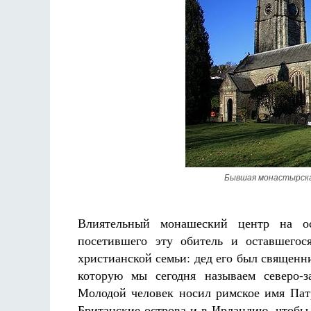
Бывшая монастырская
Влиятельный монашеский центр на ос
посетившего эту обитель и оставшегос
христианской семьи: дед его был священн
которую мы сегодня называем северо-з
Молодой человек носил римское имя Пат
Британские острова и в Ирландию, чтобы