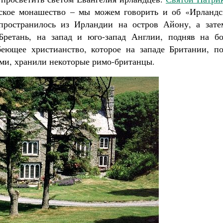
ндское монашество – мы можем говорить и об «Ирландс
пространилось из Ирландии на остров Айону, а зате
ретань, на запад и юго-запад Англии, подняв на бо
еющее христианство, которое на западе Британии, по
ами, хранили некоторые римо-британцы.