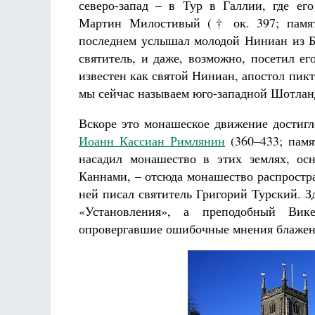
северо-запад – в Тур в Галлии, где его
Мартин Милостивый († ок. 397; памят
последнем услышал молодой Ниниан из 
святитель, и даже, возможно, посетил ег
известен как святой Ниниан, апостол пикто
мы сейчас называем юго-западной Шотлан
Разлуки не будет
Вскоре это монашеское движение достиг
Фредерика де Грааф
Иоанн Кассиан Римлянин
(360–433; памя
насадил монашество в этих землях, ос
Каннами, – отсюда монашество распростр
ней писал святитель Григорий Турский. З
«Установления», а преподобный Вик
опровергавшие ошибочные мнения блажен