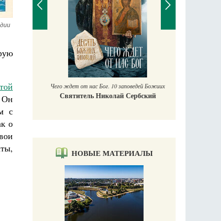
ндии
П
орую
Е
аучись у
той
Чего ждет от нас Бог. 10 заповедей Божиих
Святитель Николай Сербский
 Он
м с
ак о
свои
ты,
НОВЫЕ МАТЕРИАЛЫ