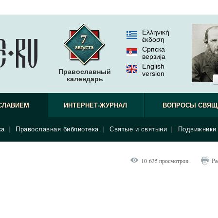
Ελληνική
έκδοση
Српска
верзиjа
English
Православный
version
календарь
СЛАВИЕМ
ИНТЕРНЕТ-ЖУРНАЛ
ВОПРОСЫ СВЯЩ
ка
|
Православная библиотека
|
Святые и святыни
|
Подвижники 
10 635 просмотров
Ра