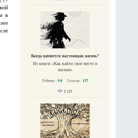
кой
м в
лее
сле
Когда начнется настоящая жизнь?
Из книги «Как найти свое место в
жизни​»
Рейтинг:
9.8
Голосов:
137
2 121