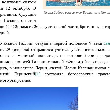
 возглавил святой
ь 12 октября). О
Икона Собора всех святых Британии и Ирла
Британии, будущий
о. Позднее он стал
в († 432; память 26 августа) в той части Британии, кот
дией.
Великомученик Георгий Победоносец. Н
святого
Роман Котов
ло южной Галлии, откуда в первой половине V века
свя
Как найти своё место в жизни
Кирилл Мурышев
ть 29 февраля) отправился учиться у старцев-монахов.
новав знаменитый монастырь на острове Лерин, рядо
анилось по всей Галлии, ставшей «Фиваидой святых», к
десь, в монастыре Лерин, святой Иоанн Кассиан писал 
ентий Леринский
[1]
составлял богословские тракта
ного Августина.