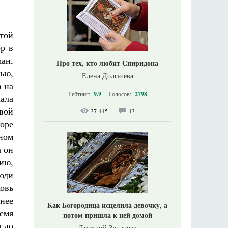
ятой
ер в
ман,
Про тех, кто любит Спиридона
нью,
Елена Долгачёва
в на
Рейтинг:
9.9
Голосов:
2798
ала
вой
37 445
13
коре
ном
а он
нию,
Люди
овь
шнее
Как Богородица исцелила девочку, а
емя
потом пришла к ней домой
 до
Дмитрий Злодорев