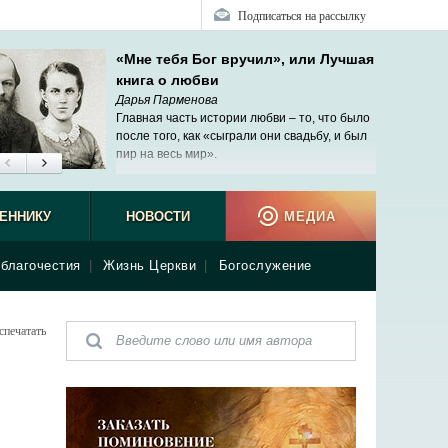
Подписаться на рассылку
«Мне тебя Бог вручил», или Лучшая
книга о любви
Дарья Парменова
Главная часть истории любви – то, что было
после того, как «сыграли они свадьбу, и был
пир на весь мир».
ЕННИКУ
НОВОСТИ
МЕДИА
благочестия
|
Жизнь Церкви
|
Богослужение
спечатать