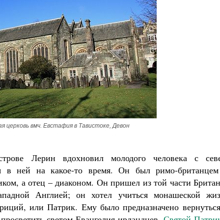
 церковь вмч. Евстафия в Тавистоке, Девон
трове Лерин вдохновил молодого человека с севе
я в ней на какое-то время. Он был римо-британцем
иком, а отец – диаконом. Он пришел из той части Брита
ападной Англией; он хотел учиться монашеской жиз
риций, или Патрик. Ему было предназначено вернуться
 просветить светом Евангелия ирландцев.
Святой Патри