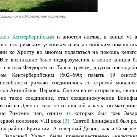
священника в Морвенстоу, Корнуолл.
скоп Кентерберийский
и апостол англов, в конце VI в
лию, его римским ученикам и их английским помощник
ии ко Христу во многом полагаться на помощь кельтс
. Все возникшие было недоразумения в конце концов б
 святым Феодором из Тарса, греком, другом преподобн
м Кентерберийским (602–690; память 19 сентябр
пособности римлян соединились со строгой монашес
росла Английская Церковь. Одним из ее отпрысков, яви
рно такое соединение, стал священномученик Бонифа
вятой из Девона, сакс по отцовской и кельт по материн
нию Римских пап, одним из которых был грек Захар
ервой половине VIII века
[3]
. Святой Бонифаций был ро
го» района Британии. А северный Девон, как и Сомерсе
и, Западный Уэльс, были преимущественно «кельтски