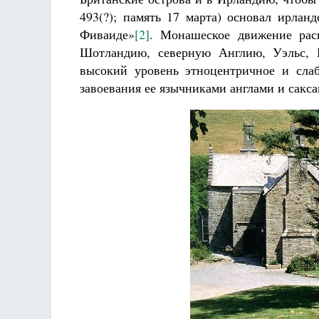
493(?); память 17 марта) основал ирла
Фиваиде»
[2]
. Монашеское движение рас
Шотландию, северную Англию, Уэльс, Б
высокий уровень этноцентричное и слаб
завоевания ее язычниками англами и сакс