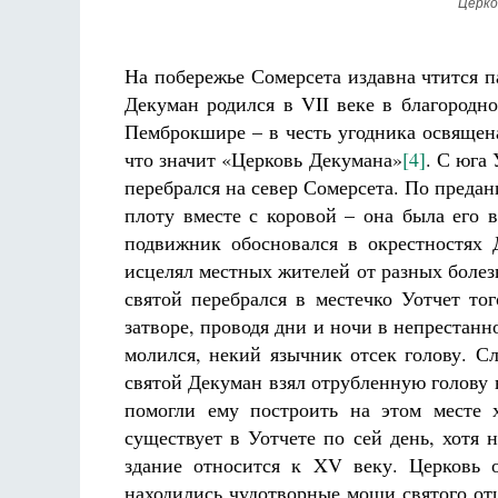
Церков
На побережье Сомерсета издавна чтится 
Декуман родился в VII веке в благородно
Пемброкшире – в честь угодника освящена
что значит «Церковь Декумана»
[4]
. С юга
перебрался на север Сомерсета. По преда
плоту вместе с коровой – она была его 
подвижник обосновался в окрестностях 
исцелял местных жителей от разных болез
святой перебрался в местечко Уотчет то
затворе, проводя дни и ночи в непрестанн
молился, некий язычник отсек голову. С
святой Декуман взял отрубленную голову 
помогли ему построить на этом месте 
существует в Уотчете по сей день, хотя
здание относится к XV веку. Церковь 
находились чудотворные мощи святого от