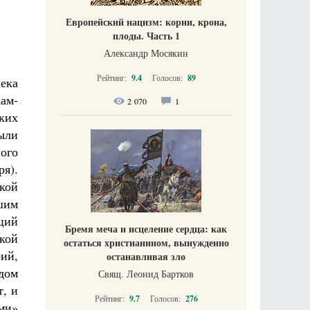
Европейский нацизм: корни, крона,
плоды. Часть 1
Александр Мосякин
Рейтинг:
9.4
Голосов:
89
ека
ам-
2 070
1
ких
ыли
ого
я).
кой
вшим
ций
Бремя меча и исцеление сердца: как
ской
остаться христианином, вынужденно
ий,
останавливая зло
дом
Свящ. Леонид Бартков
т, и
Рейтинг:
9.7
Голосов:
276
ми»