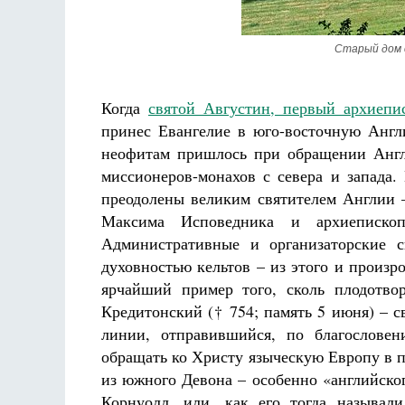
Старый дом 
Когда
святой Августин, первый архиепи
принес Евангелие в юго-восточную Анг
неофитам пришлось при обращении Англ
миссионеров-монахов с севера и запада
преодолены великим святителем Англии –
Максима Исповедника и архиепископо
Административные и организаторские с
духовностью кельтов – из этого и произ
ярчайший пример того, сколь плодотво
Кредитонский († 754; память 5 июня) – с
линии, отправившийся, по благослове
обращать ко Христу языческую Европу в п
из южного Девона – особенно «английско
Корнуолл, или, как его тогда называл