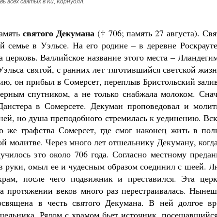
ь всех святых в Ки, Корнуолл.
святого Декумана
память
(† 706; память 27 августа). Св
й семье в Уэльсе. На его родине – в деревне Роскраут
 церковь. Валлийское название этого места – Лландеги
 Уэльса святой, с ранних лет тяготившийся светской жиз
нию, он прибыл в Сомерсет, переплыв Бристольский зали
верным спутником, а не только снабжала молоком. Снач
Данстера в Сомерсете. Декуман проповедовал и молит
ней, но душа преподобного стремилась к уединению. Вс
го же графства Сомерсет, где смог наконец жить в пол
ой молитве. Через много лет отшельнику Декуману, когд
лучилось это около 706 года. Согласно местному преда
в руки, омыл ее и чудесным образом соединил с шеей. 
храм, после чего подвижник и преставился. Эта церк
 на протяжении веков много раз перестраивалась. Ныне
освящена в честь святого Декумана. В ней долгое вр
шельника. Рядом с храмом бьет источник, посещавшийся