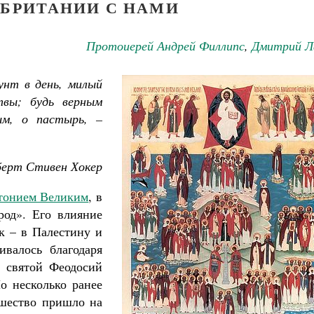
 БРИТАНИИ С НАМИ
Протоиерей Андрей Филлипс
,
Дмитрий Л
фунт в день, милый
твы; будь верным
ым, о пастырь, –
берт Стивен Хокер
тонием Великим
, в
род». Его влияние
к – в Палестину и
ивалось благодаря
к святой Феодосий
о несколько ранее
ашество пришло на