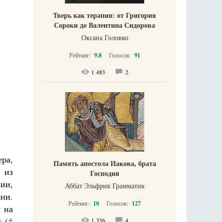
Тверь как терапия: от Григория
Сороки до Валентина Сидорова
Оксана Головко
Рейтинг:
9.8
Голосов:
91
1 483
2
ра,
Память апостола Иакова, брата
 из
Господня
нии,
Аббат Эльфрик Грамматик
ни.
Рейтинг:
10
Голосов:
127
 на
к
(†
1 336
4