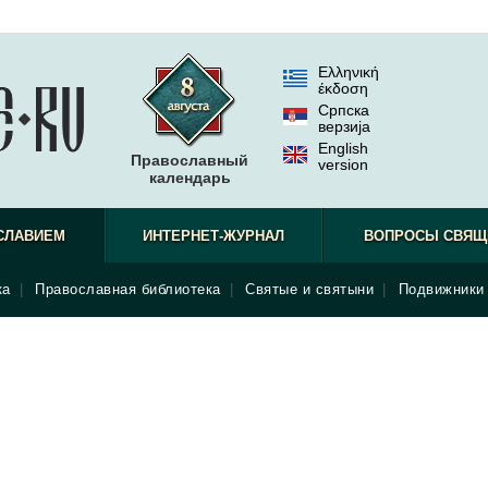
Ελληνική
έκδοση
Српска
верзиjа
English
Православный
version
календарь
СЛАВИЕМ
ИНТЕРНЕТ-ЖУРНАЛ
ВОПРОСЫ СВЯЩ
ка
|
Православная библиотека
|
Святые и святыни
|
Подвижники 