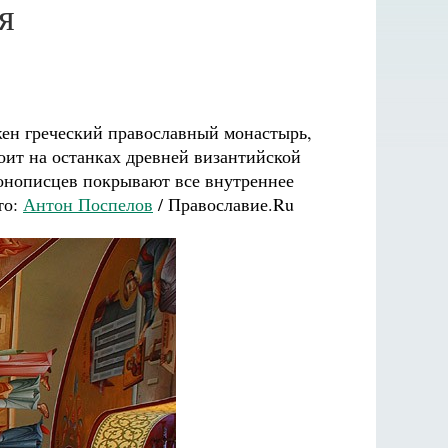
я
ен греческий православный монастырь,
оит на останках древней византийской
конописцев покрывают все внутреннее
то:
Антон Поспелов
/ Православие.Ru