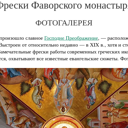
Фрески Фаворского монастыр
ФОТОГАЛЕРЕЯ
 произошло славное
Господне Преображение
, — располож
ыстроен от относительно недавно — в XIX в., хотя и ст
. Замечательные фрески работы современных греческих и
ется, охватывают все известные евангельские сюжеты. Фо