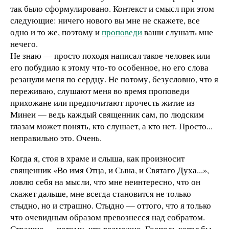
так было сформулировано. Контекст и смысл при этом
следующие: ничего нового вы мне не скажете, все
одно и то же, поэтому и
проповеди
ваши слушать мне
нечего.
Не знаю — просто походя написал такое человек или
его побудило к этому что-то особенное, но его слова
резанули меня по сердцу. Не потому, безусловно, что я
переживаю, слушают меня во время проповеди
прихожане или предпочитают прочесть житие из
Минеи — ведь каждый священник сам, по людским
глазам может понять, кто слушает, а кто нет. Просто...
неправильно это. Очень.
Когда я, стоя в храме и слыша, как произносит
священник «Во имя Отца, и Сына, и Святаго Духа...»,
ловлю себя на мысли, что мне неинтересно, что он
скажет дальше, мне всегда становится не только
стыдно, но и страшно. Стыдно — оттого, что я только
что очевидным образом превознесся над собратом.
Страшно — потому, что возможно, Господь хотел бы