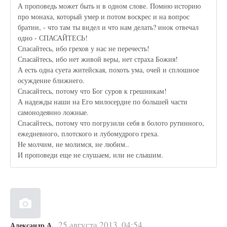
А проповедь может быть и в одном слове. Помню историю
про монаха, который умер и потом воскрес и на вопрос
братии, - что там ты видел и что нам делать? инок отвечал
одно - СПАСАЙТЕСЬ!
Спасайтесь, ибо грехов у нас не перечесть!
Спасайтесь, ибо нет живой веры, нет страха Божия!
А есть одна суета житейская, похоть ума, очей и сплошное
осуждение ближнего.
Спасайтесь, потому что Бог суров к грешникам!
А надежды наши на Его милосердие по большей части
самонодеянно ложные.
Спасайтесь, потому что погрузили себя в болото рутинного,
ежедневного, плотского и лубомудрого греха.
Не молчим, не молимся, не любим..
И проповеди еще не слушаем, или не слышим.
25 августа 2013, 04:54
Александр А.