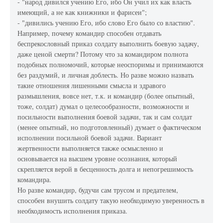
- "народ дивился учению Его, ибо Он учил их как власть
имеющий, а не как книжники и фарисеи";
- "дивились учению Его, ибо слово Его было со властию".
Например, почему командир способен отдавать
беспрекословный приказ солдату выполнить боевую задачу,
даже ценой смерти? Потому что за командиром полнота
подобных полномочий, которые неоспоримы и принимаются
без раздумий, и личная доблесть. Но разве можно назвать
такие отношения лишенными смысла и здравого
размышления, вовсе нет, т.к. и командир (более опытный,
тоже, солдат) думал о целесообразности, возможности и
посильности выполнения боевой задачи, так и сам солдат
(менее опытный, но подготовленный) думает о фактическом
исполнении посильной боевой задачи. Вариант
жертвенности выполняется также осмысленно и
основывается на высшем уровне осознания, который
скрепляется верой в бесценность долга и непогрешимость
командира.
Но разве командир, будучи сам трусом и предателем,
способен внушить солдату такую необходимую уверенность в
необходимость исполнения приказа.