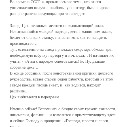
Во времена СССР-а, проклинаемого теми, кто от его
уничтожения получил наибольшую выгоду, была широко
распространена следующая притча-анекдот:
Завод. Цех, несколько месяцев не выполняющий план.
Невыспавшийся молодой парторг, весь в машинном масле,
бегает от станка к станку, пытается хоть как-то наладить
производство…
Тут, естественно на завод приезжает секретарь обкома, дает
необходимую взбучку парторгу и нач. цеха… И начинает их
учить: - «А вы с народом советовались.!?». Ну, дальше
собрание цеха…
В конце собрания, после конструктивной критики цехового
руководства, встает старый седой работяга, который на этом
заводе каждый гвоздь знает, и, как водится, находит
решение…
Цех выбивается в передовые…
Именно сейчас! Вспомнить о бездне своих грехов: лживости,
лицемерии, фальши… и взмолится к присутствующему здесь
и сейчас Господу о прощении: «Господи, прости и спаси
мя…».