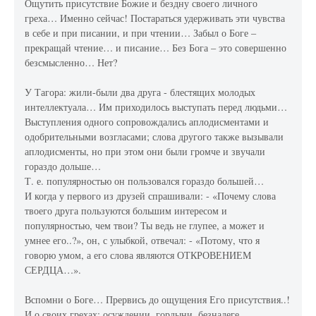
Ощутить присутствие Божие и бездну своего личного
греха… Именно сейчас! Постараться удерживать эти чувства
в себе и при писании, и при чтении… Забыл о Боге –
прекращай чтение… и писание… Без Бога – это совершенно
безсмысленно… Нет?
У Тагора: жили-были два друга - блестящих молодых
интеллектуала… Им приходилось выступать перед людьми…
Выступления одного сопровождались аплодисментами и
одобрительными возгласами; слова другого также вызывали
аплодисменты, но при этом они были громче и звучали
гораздо дольше…
Т. е. популярностью он пользовался гораздо большей…
И когда у первого из друзей спрашивали: - «Почему слова
твоего друга пользуются большим интересом и
популярностью, чем твои? Ты ведь не глупее, а может и
умнее его..?», он, с улыбкой, отвечал: - «Потому, что я
говорю умом, а его слова являются ОТКРОВЕНИЕМ
СЕРДЦА…».
Вспомни о Боге… Прервись до ощущения Его присутствия..!
И о своих грехах: осуждении, гордыни, безнадеге…