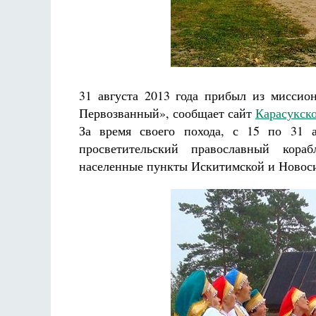
Разлуки не будет
Фредерика де Грааф
31 августа 2013 года прибыл из миссио
Первозванный», сообщает сайт
Карасукск
За время своего похода, с 15 по 31 а
просветительский православный кора
населенные пункты Искитимской и Новос