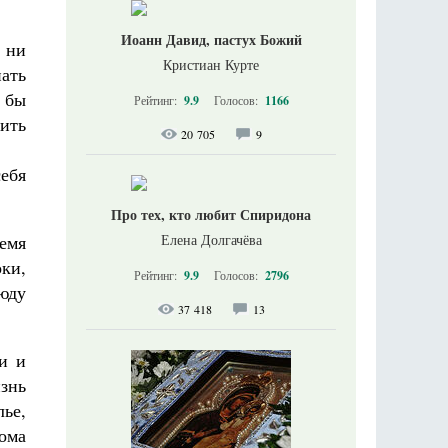
Иоанн Давид, пастух Божий
л ни
Кристиан Курте
ать
и бы
Рейтинг:
9.9
Голосов:
1166
вить
20 705
9
ебя
Про тех, кто любит Спиридона
ремя
Елена Долгачёва
оки,
Рейтинг:
9.9
Голосов:
2796
сюду
37 418
13
и и
знь
ье,
ома