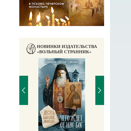
НОВИНКИ ИЗДАТЕЛЬСТВА
«ВОЛЬНЫЙ СТРАННИК»
П
Е
аучись у