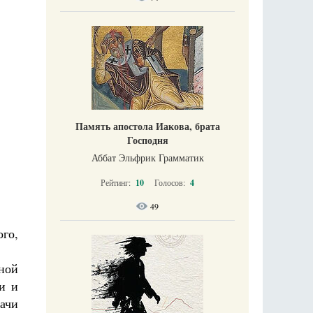
Память апостола Иакова, брата
Господня
Аббат Эльфрик Грамматик
Рейтинг:
10
Голосов:
4
49
го,
ьной
и и
рачи