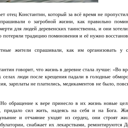
ет отец Константин, который за всё время не пропусти
прашивали о загробной жизни, как правильно помин
мерти для людей деревенских таинственна, и они хотел
то потеряли традицию поминовения и её нужно восстано
стные жители спрашивали, как им организовать у с
антин говорит, что жизнь в деревне стала лучше: «Во в
ых селах люди после крещения падали в голодные обмор
ния, зарплаты не платились, медикаментов не было, пов
 Но обращение к вере принесло в их жизнь новые цел
, придало сил жить, надеясь на себя и на Бога. Жи
уныние и отчаяние уходят из сердец, они строят жил
булатории, снабжает их лекарствами, ремонтируются Д