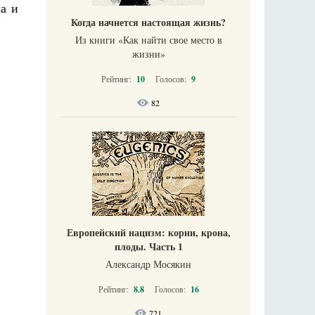
ла и
Когда начнется настоящая жизнь?
Из книги «Как найти свое место в
жизни​»
Рейтинг:
10
Голосов:
9
82
Европейский нацизм: корни, крона,
плоды. Часть 1
Александр Мосякин
Рейтинг:
8.8
Голосов:
16
721