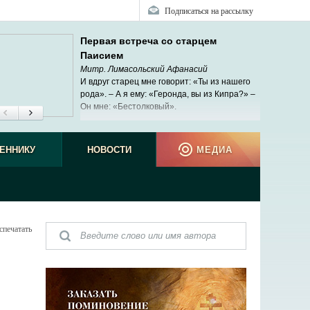
Подписаться на рассылку
Первая встреча со старцем
Паисием
Митр. Лимасольский Афанасий
И вдруг старец мне говорит: «Ты из нашего
рода». – А я ему: «Геронда, вы из Кипра?» –
Он мне: «Бестолковый».
ЕННИКУ
НОВОСТИ
МЕДИА
спечатать