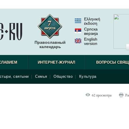
Ελληνική
έκδοση
Српска
верзиjа
English
Православный
version
календарь
СЛАВИЕМ
ИНТЕРНЕТ-ЖУРНАЛ
ВОПРОСЫ СВЯЩ
стыри, святыни
|
Семья
|
Общество
|
Культура
62 просмотра
Ра