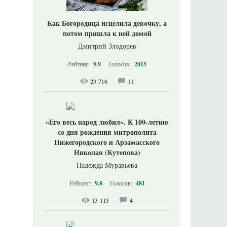
Как Богородица исцелила девочку, а
потом пришла к ней домой
Дмитрий Злодорев
Рейтинг:
9.9
Голосов:
2015
23 716
11
«Его весь народ любил». К 100-летию
со дня рождения митрополита
Нижегородского и Арзамасского
Николая (Кутепова)
Надежда Муравьева
Рейтинг:
9.8
Голосов:
481
13 115
4