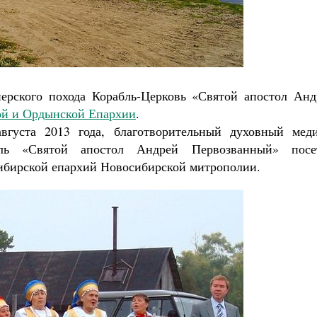
Роман Котов
Как найти своё место в жизни
Кирилл Мурышев
нерского похода Корабль-Церковь «Святой апостол Анд
ой и Ордынской Епархии
.
вгуста 2013 года, благотворительный духовный меди
бль «Святой апостол Андрей Первозванный» посе
ибирской епархий Новосибирской митрополии.