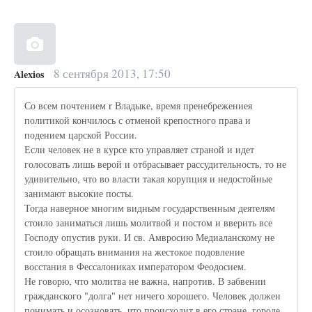
8 сентября 2013, 17:50
Alexios
Со всем почтением r Владыке, время пренебрежениея
политикой кончилось с отменой крепостного права и
подением царской России.
Если человек не в курсе кто управляет страной и идет
голосовать лишь верой и отбрасывает рассудительность, то не
удивительно, что во власти такая корупция и недостойные
занимают высокие посты.
Тогда наверное многим видным государственным деятелям
стоило заниматься лишь молитвой и постом и вверить все
Господу опустив руки. И св. Амвросию Медиаланскому не
стоило обращать внимания на жестокое подовление
восстания в Фессалониках императором Феодосием.
Не говорю, что молитва не важна, напротив. В забвении
гражданского "долга" нет ничего хорошего. Человек должен
понимать и осозновать, что происходит в его стране, городе