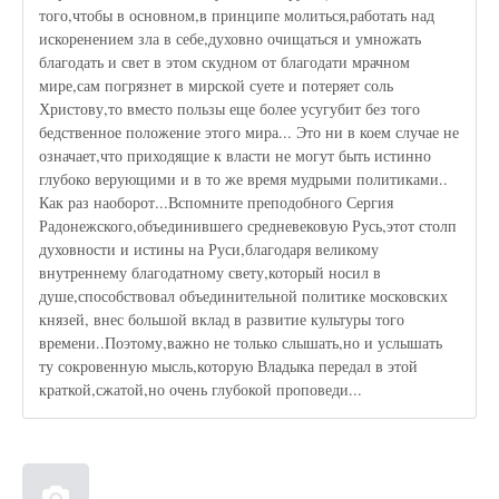
того,чтобы в основном,в принципе молиться,работать над
искоренением зла в себе,духовно очищаться и умножать
благодать и свет в этом скудном от благодати мрачном
мире,сам погрязнет в мирской суете и потеряет соль
Христову,то вместо пользы еще более усугубит без того
бедственное положение этого мира... Это ни в коем случае не
означает,что приходящие к власти не могут быть истинно
глубоко верующими и в то же время мудрыми политиками..
Как раз наоборот...Вспомните преподобного Сергия
Радонежского,объединившего средневековую Русь,этот столп
духовности и истины на Руси,благодаря великому
внутреннему благодатному свету,который носил в
душе,способствовал объединительной политике московских
князей, внес большой вклад в развитие культуры того
времени..Поэтому,важно не только слышать,но и услышать
ту сокровенную мысль,которую Владыка передал в этой
краткой,сжатой,но очень глубокой проповеди...