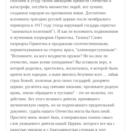
способен в угоду своим амбициям привести Отечество к
катастрофе, погубить множество людей, все лучшее,
созданное народом на протяжении веков. Достаточно
вспомнить трагедию русской церкви после октябрьского
переворота в 1917 году (тогда верующий государь перестал
"заниматься политикой"). И как не вспомнить подвижников
и мучеников патриархов Гермогена, Тихона? Слово
патриарха Гермогена к продажным соотечественникам,
переметнувшимся на сторону врага, "клятвопреступникам":
"Вспомните, на кого воздвигли оружие? Не на свое ли
отечество, ныне всеми попираемое? Вы оставили веру, в
которой родились, крестились, воспитались, в которой были
крепче всех народов, а ныне явились безумнее всех ... забыв
страх Божий, полезные дела своих государей, разоряете
церкви, ругаетесь над святыми иконами, проливаете родную
кровь, землю обращаете в пустыню" - это не молитва, это
действие. Без этого великого деятеля, принявшего
мученическую смерть, но не подписавшего предательский
документ, судьба нашего Отечества могла бы быть иной.
Простите меня, может быть, я неправильно поняла смысл
слов уважаемого деятеля нашей Церкви, которого все мы с
радостью увидели и с благодарностью слушали в этот