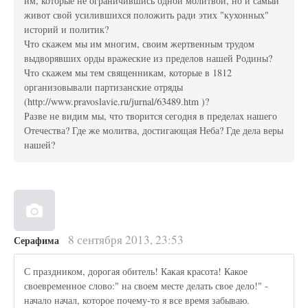
им, которые не ограничившись одной молитвой, но и самый
живот свой усилившихся положить ради этих "кухонных"
историй и политик?
Что скажем мы им многим, своим жертвенным трудом
выдворявших орды вражеские из пределов нашей Родины?
Что скажем мы тем священникам, которые в 1812
организовывали партизанские отряды
(http://www.pravoslavie.ru/jurnal/63489.htm )?
Разве не видим мы, что творится сегодня в пределах нашего
Отечества? Где же молитва, достигающая Неба? Где дела веры
нашей?
8 сентября 2013, 23:53
Серафима
С праздником, дорогая обитель! Какая красота! Какое
своевременное слово:" на своем месте делать свое дело!" -
начало начал, которое почему-то я все время забываю.