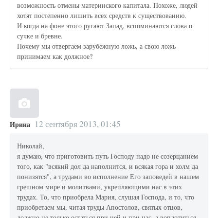
возможность отмены материнского капитала. Похоже, людей
хотят постепенно лишить всех средств к существованию.
И когда на фоне этого ругают Запад, вспоминаются слова о
сучке и бревне.
Почему мы отвергаем зарубежную ложь, а свою ложь
принимаем как должное?
12 сентября 2013, 01:45
Ирина
Николай,
я думаю, что приготовить путь Господу надо не созерцанием
того, как "всякий дол да наполнится, и всякая гора и холм да
понизятся", а трудами во исполнение Его заповедей в нашем
грешном мире и молитвами, укрепляющими нас в этих
трудах. То, что приобрела Мария, слушая Господа, и то, что
приобретаем мы, читая труды Апостолов, святых отцов,
должно не только остаться при ней и при нас, а воплотиться