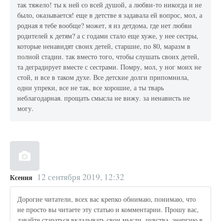
так тяжело! ты к ней со всей душой, а любви-то никогда и не
было, оказывается! еще в детстве я задавала ей вопрос, мол, а
родная я тебе вообще? может, я из детдома, где нет любви
родителей к детям? а с годами стало еще хуже, у нее сестры,
которые ненавидят своих детей, старшие, по 80, маразм в
полной стадии. так вместо того, чтобы слушать своих детей,
та деградирует вместе с сестрами. Помру, мол, у ног моих не
стой, и все в таком духе. Все детские долги припомнила,
одни упреки, все не так, все хорошие, а ты тварь
неблагодарная. прощать смысла не вижу. за ненависть не
могу.
12 сентября 2019, 12:32
Ксения
Дорогие читатели, всех вас крепко обнимаю, понимаю, что
не просто вы читаете эту статью и комментарии. Прошу вас,
давайте стараться вкладывать свои мысли, чувства, энергию в