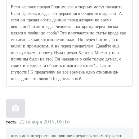
Если человек предал Родину: его в тюрьму могут посадить.
Если Церковь предал- от церковного общения отлучают. А
если он предал обеты данные перед алтарем во время
венчания? Если предал человека , которому перед Богом
клялся в любви до гроба? Это получается по статье вроде как
его дело... Смирятся конечно надо. Но перед Богом , Его
волей и промыслом. А не перед предателем. Давайте ещё
порасуждаем : почему Иуда предал Христа? Может у него
причины были на это? Он наверное о себе только думал, о
своих интересах, а обидеть никого не хотел?... Такие
глупости! К предателям во все времена одно отношения-
последние это люди! Предатель и всё.
22 ноября 2019, 08:16
гость
невозможно терпеть постоянное предательство матери, это