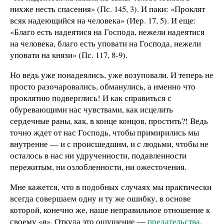
нихже несть спасения» (Пс. 145, 3). И паки: «Проклят
всяк надеющийся на человека» (Иер. 17, 5). И еще:
«Благо есть надеятися на Господа, нежели надеятися
на человека, благо есть уповати на Господа, нежели
уповати на князи» (Пс. 117, 8-9).
Но ведь уже понадеялись, уже возуповали. И теперь не
просто разочаровались, обманулись, а именно что
проклятию подверглись! И как справиться с
обуревающими нас чувствами, как исцелить
сердечные раны, как, в конце концов, простить?! Ведь
точно ждет от нас Господь, чтобы примирились мы
внутренне — и с происшедшим, и с людьми, чтобы не
осталось в нас ни удрученности, подавленности
пережитым, ни озлобленности, ни ожесточения.
Мне кажется, что в подобных случаях мы практически
всегда совершаем одну и ту же ошибку, в основе
которой, конечно же, наше неправильное отношение к
своему «я». Откуда это ощущение —
предательства
,