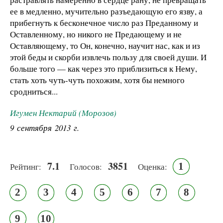
ее в медленно, мучительно разъедающую его язву, а
прибегнуть к бесконечное число раз Преданному и
Оставленному, но никого не Предающему и не
Оставляющему, то Он, конечно, научит нас, как и из
этой беды и скорби извлечь пользу для своей души. И
больше того — как через это приблизиться к Нему,
стать хоть чуть-чуть похожим, хотя бы немного
сродниться...
Игумен Нектарий (Морозов)
9 сентября 2013 г.
7.1
3851
1
Рейтинг:
Голосов:
Оценка:
2
3
4
5
6
7
8
9
10