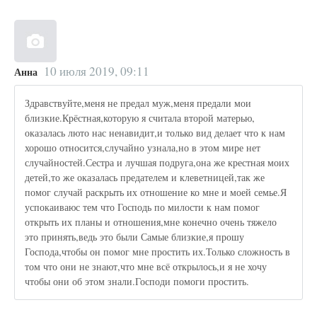
10 июля 2019, 09:11
Анна
Здравствуйте,меня не предал муж,меня предали мои
близкие.Крёстная,которую я считала второй матерью,
оказалась люто нас ненавидит,и только вид делает что к нам
хорошо относится,случайно узнала,но в этом мире нет
случайностей.Сестра и лучшая подруга,она же крестная моих
детей,то же оказалась предателем и клеветницей,так же
помог случай раскрыть их отношение ко мне и моей семье.Я
успокаиваюс тем что Господь по милости к нам помог
открыть их планы и отношения,мне конечно очень тяжело
это принять,ведь это были Самые близкие,я прошу
Господа,чтобы он помог мне простить их.Только сложность в
том что они не знают,что мне всё открылось,и я не хочу
чтобы они об этом знали.Господи помоги простить.