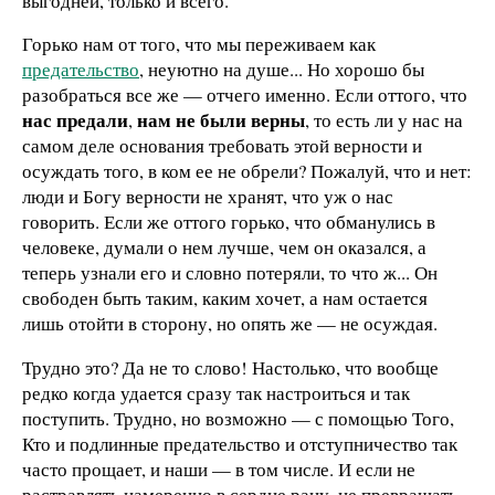
выгодней, только и всего.
Горько нам от того, что мы переживаем как
предательство
, неуютно на душе... Но хорошо бы
разобраться все же — отчего именно. Если оттого, что
нас предали
нам не были верны
,
, то есть ли у нас на
самом деле основания требовать этой верности и
осуждать того, в ком ее не обрели? Пожалуй, что и нет:
люди и Богу верности не хранят, что уж о нас
говорить. Если же оттого горько, что обманулись в
человеке, думали о нем лучше, чем он оказался, а
теперь узнали его и словно потеряли, то что ж... Он
свободен быть таким, каким хочет, а нам остается
лишь отойти в сторону, но опять же — не осуждая.
Трудно это? Да не то слово! Настолько, что вообще
редко когда удается сразу так настроиться и так
поступить. Трудно, но возможно — с помощью Того,
Кто и подлинные предательство и отступничество так
часто прощает, и наши — в том числе. И если не
растравлять намеренно в сердце рану, не превращать