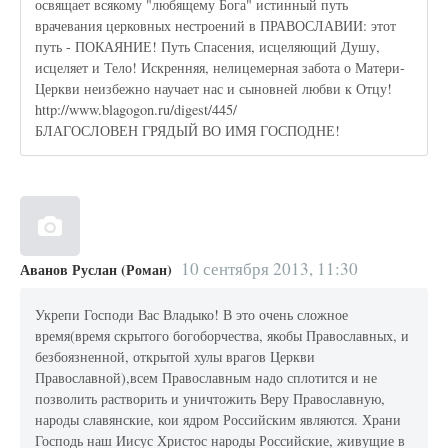
освящает всякому "любящему Бога" истинный путь
врачевания церковных нестроений в ПРАВОСЛАВИИ: этот
путь - ПОКАЯНИЕ! Путь Спасения, исцеляющий Душу,
исцеляет и Тело! Искренняя, нелицемерная забота о Матери-
Церкви неизбежно научает нас и сыновней любви к Отцу!
http://www.blagogon.ru/digest/445/
БЛАГОСЛОВЕН ГРЯДЫЙ ВО ИМЯ ГОСПОДНЕ!
10 сентября 2013, 11:30
Аванов Руслан (Роман)
Укрепи Господи Вас Владыко! В это очень сложное
время(время скрытого богоборчества, якобы Православных, и
безбоязненной, открытой хулы врагов Церкви
Православной),всем Православным надо сплотится и не
позволить растворить и уничтожить Веру Православную,
народы славянские, кои ядром Российским являются. Храни
Господь наш Иисус Христос народы Российские, живущие в