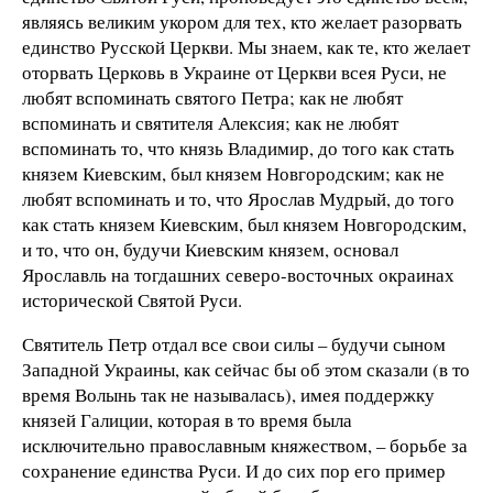
являясь великим укором для тех, кто желает разорвать
единство Русской Церкви. Мы знаем, как те, кто желает
оторвать Церковь в Украине от Церкви всея Руси, не
любят вспоминать святого Петра; как не любят
вспоминать и святителя Алексия; как не любят
вспоминать то, что князь Владимир, до того как стать
князем Киевским, был князем Новгородским; как не
любят вспоминать и то, что Ярослав Мудрый, до того
как стать князем Киевским, был князем Новгородским,
и то, что он, будучи Киевским князем, основал
Ярославль на тогдашних северо-восточных окраинах
исторической Святой Руси.
Святитель Петр отдал все свои силы – будучи сыном
Западной Украины, как сейчас бы об этом сказали (в то
время Волынь так не называлась), имея поддержку
князей Галиции, которая в то время была
исключительно православным княжеством, – борьбе за
сохранение единства Руси. И до сих пор его пример