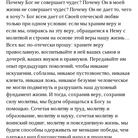
Почему Бог не совершает чудес? Почему Он в моей
жизни не совершает чудес? Почему Он не дает то, чего
я хочу?» Бог всем дает от Своей отеческой любви
только при одном условии: если мы храним веру и
если мы, опираясь на эту веру, обращаемся к Нему с
молитвой и строим на основе этой веры нашу жизнь…
Всех вас по-отечески прошу: храните веру
православную, воспитывайте в ней ваших сынов и
дочерей, ваших внуков и правнуков. Передавайте им
опыт предыдущих поколений, чтобы никакие
искушения, соблазны, никакое пустозвонство, никакая
клевета, никакая ложь, никакое безумие человеческое
не могли подвигнуть и разрушить наш духовный
фундамент жизни. И тогда, сохранив веру, сохранив
силу молитвы, мы будем обращаться к Богу за
помощью. Сочетая молитву и труд, молитву и
образование, молитву и науку, сочетая молитву и
воинский подвиг, молитву и повседневную жизнь, мы
будем способны одерживать не меньшие победы, чем
одержал наш благочестивый народ в прошлом.