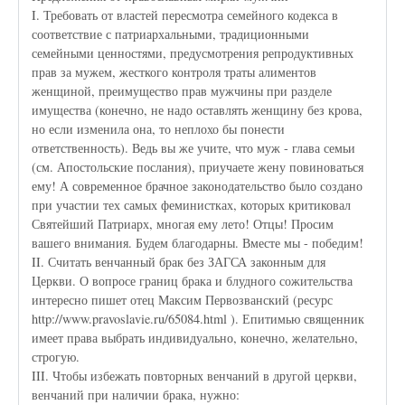
I. Требовать от властей пересмотра семейного кодекса в
соответствие с патриархальными, традиционными
семейными ценностями, предусмотрения репродуктивных
прав за мужем, жесткого контроля траты алиментов
женщиной, преимущество прав мужчины при разделе
имущества (конечно, не надо оставлять женщину без крова,
но если изменила она, то неплохо бы понести
ответственность). Ведь вы же учите, что муж - глава семьи
(см. Апостольские послания), приучаете жену повиноваться
ему! А современное брачное законодательство было создано
при участии тех самых феминистках, которых критиковал
Святейший Патриарх, многая ему лето! Отцы! Просим
вашего внимания. Будем благодарны. Вместе мы - победим!
II. Считать венчанный брак без ЗАГСА законным для
Церкви. О вопросе границ брака и блудного сожительства
интересно пишет отец Максим Первозванский (ресурс
http://www.pravoslavie.ru/65084.html ). Епитимью священник
имеет права выбрать индивидуально, конечно, желательно,
строгую.
III. Чтобы избежать повторных венчаний в другой церкви,
венчаний при наличии брака, нужно: