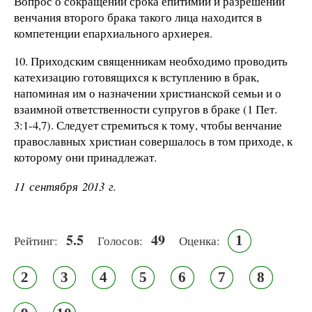
Вопрос о сокращении срока епитимии и разрешении
венчания второго брака такого лица находится в
компетенции епархиального архиерея.
10. Приходским священникам необходимо проводить
катехизацию готовящихся к вступлению в брак,
напоминая им о назначении христианской семьи и о
взаимной ответственности супругов в браке (1 Пет.
3:1-4,7). Следует стремиться к тому, чтобы венчание
православных христиан совершалось в том приходе, к
которому они принадлежат.
11 сентября 2013 г.
5.5
49
1
Рейтинг:
Голосов:
Оценка:
2
3
4
5
6
7
8