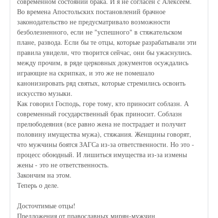
современном состоянии брака. И я не согласен с Алексеем.
Во времена Апостольских постановлений брачное
законодательство не предусматривало возможности
безболезненного, если не "успешного" в стяжательском
плане, развода. Если бы те отцы, которые разрабатывали эти
правила увидели, что творится сейчас, они бы ужаснулись.
между прочим, в ряде церковных документов осуждались
играющие на скрипках, и это же не помешало
канонизировать ряд святых, которые стремились освоить
искусство музыки.
Как говорил Господь, горе тому, кто приносит соблазн. А
современный государственный брак приносит. Соблазн
прелюбодеяния (все равно жена не пострадает и получит
половину имущества мужа), стяжания. Женщины говорят,
что мужчины боятся ЗАГСа из-за ответственности. Но это -
процесс обоюдный. И лишиться имущества из-за измены
жены - это не ответственность.
Закончим на этом.
Теперь о деле.
Досточтимые отцы!
Предложения от православных мирян-мужчин