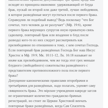
исходят из принципа икономии: удерживающий от блуда
брак, пускай он второй или даже третий, лучше любодеяния,
в которое разведённые могут пуститься после первого брака.
Справедлив ли подобный вывод? Ведь поскольку "что Бог
сочетал, того человек да не разлучает" (Мф. 19:6), кроме
первого брака верующих супругов иную приватную связь
(адюльтер, повторный брак или впадение в блуд после
развода) кого-то из них следует рассматривать как
прелюбодеяние по отношению к тому, с кем сочетал Господь.
Если повторный брак разведённых Господь Бог наш Иисус
Христос в Мф. 19:9, Мк. 10:11-12, Лк. 16:18 называет не
иначе как прелюбодеянием, чем же тогда этот грех меньше
блудного (любодейного) сожительства разведённого с
представителем противоположного пола после первого
брака?
Допущение каноническими правилами второбрачия и
третьебрачия для разведённых, надо полагать, уценяет саму
священность брака. Это мiрские учреждения навроде загсов
не ограничивают количество гражданско-брачных
регистраций, но стоит ли Церкви Христовой венчать
повторные браки разведённых, когда Сам Спаситель