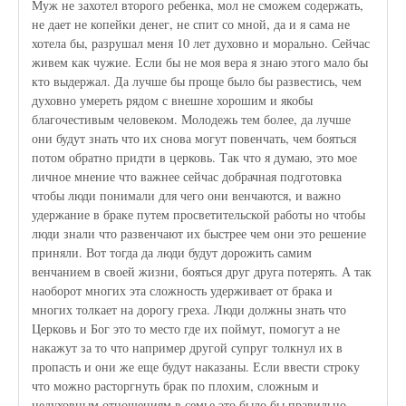
Муж не захотел второго ребенка, мол не сможем содержать,
не дает не копейки денег, не спит со мной, да и я сама не
хотела бы, разрушал меня 10 лет духовно и морально. Сейчас
живем как чужие. Если бы не моя вера я знаю этого мало бы
кто выдержал. Да лучше бы проще было бы развестись, чем
духовно умереть рядом с внешне хорошим и якобы
благочестивым человеком. Молодежь тем более, да лучше
они будут знать что их снова могут повенчать, чем бояться
потом обратно придти в церковь. Так что я думаю, это мое
личное мнение что важнее сейчас добрачная подготовка
чтобы люди понимали для чего они венчаются, и важно
удержание в браке путем просветительской работы но чтобы
люди знали что развенчают их быстрее чем они это решение
приняли. Вот тогда да люди будут дорожить самим
венчанием в своей жизни, бояться друг друга потерять. А так
наоборот многих эта сложность удерживает от брака и
многих толкает на дорогу греха. Люди должны знать что
Церковь и Бог это то место где их поймут, помогут а не
накажут за то что например другой супруг толкнул их в
пропасть и они же еще будут наказаны. Если ввести строку
что можно расторгнуть брак по плохим, сложным и
недуховным отношениям в семье это было бы правильно.