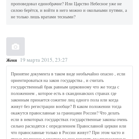
проповедовал единобрачие? Или Царство Небесное уже не
силою берётся, и войти в него можно и окольными путями, а
не только лишь вратами тесными?
19 марта 2015, 23:27
Женя
Принятие документа в таком виде необычайно опасно , если
ориентироваться на закон государства , и считать
государственный брак равным церковному что же тогда с
положением , которое есть в скандинавских странах где
законным принается сожитие лиц одного пола или когда
живут без регистрации вообще? В каком положении тогда
окажутся православные за границами России? Что делать
если в некоторых государствах государственные законы очень
сильно расходятся с определением Православной церкви или
что православные только в России живут? При этом часто и
явные язычники с крестом на шее говорят: мы православные