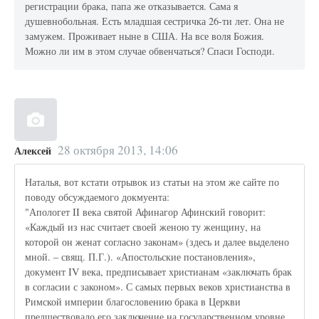
регистрации брака, папа же отказывается. Сама я
душевнобольная. Есть младшая сестричка 26-ти лет. Она не
замужем. Проживает ныне в США. На все воля Божия.
Можно ли им в этом случае обвенчаться? Спаси Господи.
28 октября 2013, 14:06
Алексей
Наталья, вот кстати отрывок из статьи на этом же сайте по
поводу обсуждаемого докмуента:
"Апологет II века святой Афинагор Афинский говорит:
«Каждый из нас считает своей женою ту женщину, на
которой он женат согласно законам» (здесь и далее выделено
мной. – свящ. П.Г.). «Апостольские постановления»,
документ IV века, предписывает христианам «заключать брак
в согласии с законом». С самых первых веков христианства в
Римской империи благословению брака в Церкви
предшествовало его заключение на государственном уровне.