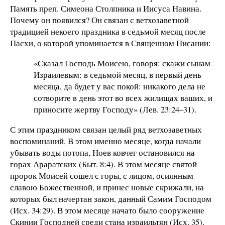
Память преп. Симеона Столпника и Иисуса Навина.
Почему он появился? Он связан с ветхозаветной
традицией некоего праздника в седьмой месяц после
Пасхи, о которой упоминается в Священном Писании:
«Сказал Господь Моисею, говоря: скажи сынам
Израилевым: в седьмой месяц, в первый день
месяца, да будет у вас покой: никакого дела не
сотворите в день этот во всех жилищах ваших, и
приносите жертву Господу» (Лев. 23:24–31).
С этим праздником связан целый ряд ветхозаветных
воспоминаний. В этом именно месяце, когда начали
убывать воды потопа, Ноев ковчег остановился на
горах Араратских (Быт. 8:4). В этом месяце святой
пророк Моисей сошел с горы, с лицом, осиянным
славою Божественной, и принес новые скрижали, на
которых был начертан закон, данный Самим Господом
(Исх. 34:29). В этом месяце начато было сооружение
Скинии Господней среди стана израильтян (Исх. 35).