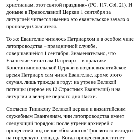
христианам, этот святой праздник» (PG. 117. Col. 21). И
доныне в Православной Церкви 1 сентября за
литургией читается именно это евангельское зачало о
проповеди Спасителя.
То же Евангелие читалось Патриархом и в особом чине
летопроводства – праздничной службе,
совершавшейся 1 сентября. Знаменательно, что
Евангелие читал сам Патриарх – в практике
Константинопольской Церкви в поздневизантийское
время Патриарх сам читал Евангелие, кроме этого
случая, лишь трижды в году: на утрене Великой
пятницы (первое из 12 Страстных Евангелий) и на
литургии и вечерне первого дня Пасхи.
Согласно Типикону Великой церкви и византийским
служебным Евангелиям, чин летопроводства имеет
следующий порядок: после утрени архиерей с
процессией под пение «большого» Трисвятого исходит
на городскую площадь. Когда процессия достигнет