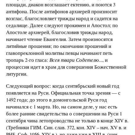
площади, диакон возглашает ектению, и поются 3
антифона. После антифонов архиерей произносит
возглас, благословляет трижды народ и садится на
седалище. Далее следуют прокимен и Апостол; по
Апостоле архиерей, благословив трижды народ,
начинает чтение Евангелия. Затем произносятся
литийные прошения; по окончании прошений и
главопреклонной молитвы певцы начинают петь
тропарь 2-го гласа:
Всея твари Содетелю
..., и
процессия идет в храм для совершения Божественной
литургии.
Следующий вопрос: когда сентябрьский новый год
появляется на Руси. Официальная точка зрения — с
1492 года; до этого в домонгольской Руси год
начинался с 1 марта. Но, на самом деле, у нас есть
более ранние свидетельства о совершении на Руси 1
сентября чина летопроводства не только в конце XIV в.
(Требники ГИМ. Син. слав. 372, кон. XIV – нач. XV в. и
РНБ. Соф. 1056, XIV в.), но даже уже в XIII в. (чин