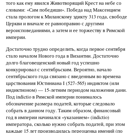
того как ему явился Животворящий Крест на небе со
словами: «Сим победиши». Победа над Максенцием
стала прологом к Миланскому эдикту 313 года, свободе
Церкви и вначале ее равноправию с другими
вероисповеданиями, а затем и ее торжеству в Римской
империи.
Достаточно трудно определить, когда первое сентября
стало началом Нового года в Византии. Достаточно
долго благовещенский новый год успешно
конкурировал с сентябрьским. Вероятно, начало
сентябрьского года связано с введенным во времена
царствования Юстиниана I (527–565) индиктом (или
индиктионом) — 15-летним периодом наложения дани.
Под indictio в Римской империи понималось
обозначение размера податей, которые следовало
собрать в данном году. Таким образом, финансовый
год в империи начинался «указанием» (indictio)
императора, сколько нужно собрать податей, при этом
каждые 15 лет производилась переоценка имений (по