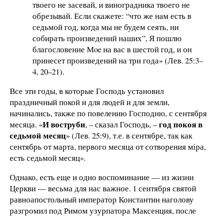
твоего не засевай, и виноградника твоего не
обрезывай. Если скажете: “что же нам есть в
седьмой год, когда мы не будем сеять, ни
собирать произведений наших”, Я пошлю
благословение Мoe на вас в шестой год, и он
принесет произведений на три года» (Лев. 25:3–
4, 20–21).
Все эти годы, в которые Господь установил
праздничный покой и для людей и для земли,
начинались, также по повелению Господню, с сентября
И воструби
год покоя в
месяца. «
, – сказал Господь, –
седьмой месяц
» (Лев. 25:9), т.е. в сентябре, так как
сентябрь от марта, первого месяца от сотворения міра,
есть седьмой месяц».
Однако, есть еще и одно воспоминание — из жизни
Церкви — весьма для нас важное. 1 сентября святой
равноапостольный император Константин наголову
разгромил под Римом узурпатора Максенция, после