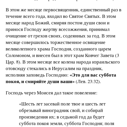
В этом же месяце первосвященник, единственный раз в
течение всего года, входил во Святое Святых. В этом
месяце народ Божий, смиряя постом души свои и
принося Господу жертву всесожжения, принимал
очищение от грехов своих, содеянных за год. В этом
месяце совершилось торжественное освящение
великолепного храма Господня, созданного царем
Соломоном, и внесен был в этот храм Ковчег Завета (3
Цар. 8). В этом месяце все колена народа израильского
отовсюду стекались в Иерусалим на праздник,
«Это для вас суббота
исполняя заповедь Господню:
покоя, и смиряйте души ваши»
(Лев. 23:32).
Господь через Моисея дал такое повеление:
«Шесть лет засевай поле твое и шесть лет
обрезывай виноградник свой, и собирай
произведения их; в седьмой год да будет
суббота покоя земли, суббота Господня; поля