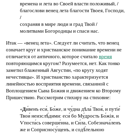
времена и лета во Своей власти положивый, /
благослови венец лета благости Твоея, Господи,
/
сохраняя в мире люди и град Твой /
молитвами Богородицы и спаси нас.
Итак — «венец лета». Следует ли считать, что венец
означает круг и христианское понимание времени не
отличается от античного, которое считало
время
повторяющимся кругом? Разумеется, нет. Как тонко
заметил блаженный Августин, «по кругу ходят
нечестивцы». И христианство характеризуется
линейностью восприятия времени, связанной с
Воплощением Сына Божия и движением ко Второму
Пришествию. Рассмотрим стихиру на стиховне:
Д
«
и́венъ еси́, Бо́же, и чу́дна дѣла́ Твоя́, и путіе́
Твои́ неизслѣ́дими: еси́ бо Му́дрость Бо́жія, и
Ѵпоста́сь соверше́нна, и Си́ла, Собезнача́ленъ
же и Соприсносу́щенъ, и содѣ́тельною