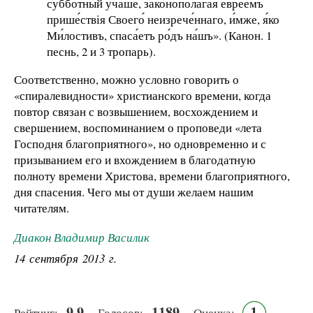
суббо́тный уча́ше, законополага́я евре́емъ
прише́ствія Своего́ неизрече́ннаго, и́мже, я́ко
Ми́лостивъ, спаса́етъ ро́дъ на́шъ». (Канон. 1
песнь, 2 и 3 тропарь).
Соответственно, можно условно говорить о
«спиралевидности» христианского времени, когда
повтор связан с возвышением, восхождением и
свершением, воспоминанием о проповеди «лета
Господня благоприятного», но одновременно и с
призыванием его и вхождением в благодатную
полноту времени Христова, времени благоприятного,
дня спасения. Чего мы от души желаем нашим
читателям.
Диакон Владимир Василик
14 сентября 2013 г.
9.9
1189
1
Рейтинг:
Голосов:
Оценка: