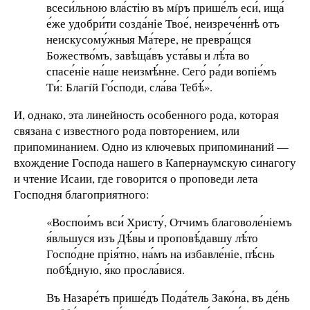
всеси́льною вла́стію въ мíръ прише́лъ еси́, ища́
е́же удобри́ти созда́ніе Твое́, неизрече́ннѣ отъ
неискусому́жныя Ма́тере, не превра́щся
Божество́мъ, завѣща́въ уста́вы и лѣ́та во
спасе́ніе на́ше неизмѣ́нне. Сего́ ра́ди вопіе́мъ
Ти́: Благíй Го́споди, сла́ва Тебѣ́».
И, однако, эта линейность особенного рода, которая
связана с известного рода повторением, или
припоминанием. Одно из ключевых припоминаний —
вхождение Господа нашего в Капернаумскую синагогу
и чтение Исаии, где говорится о проповеди лета
Господня благоприятного:
«Воспои́мъ вси́ Христу́, Отчимъ благоволе́ніемъ
я́вльшуся изъ Дѣ́вы и проповѣ́давшу лѣ́то
Госпо́дне прія́тно, на́мъ на избавле́ніе, пѣ́снь
побѣ́дную, я́ко просла́вися.
Въ Назаре́тъ прише́дъ Пода́тель Зако́на, въ де́нь