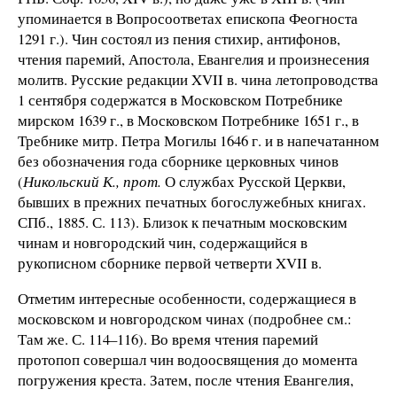
упоминается в Вопросоответах епископа Феогноста
1291 г.). Чин состоял из пения стихир, антифонов,
чтения паремий, Апостола, Евангелия и произнесения
молитв. Русские редакции XVII в. чина летопроводства
1 сентября содержатся в Московском Потребнике
мирском 1639 г., в Московском Потребнике 1651 г., в
Требнике митр. Петра Могилы 1646 г. и в напечатанном
без обозначения года сборнике церковных чинов
(
Никольский К., прот.
О службах Русской Церкви,
бывших в прежних печатных богослужебных книгах.
СПб., 1885. С. 113). Близок к печатным московским
чинам и новгородский чин, содержащийся в
рукописном сборнике первой четверти XVII в.
Отметим интересные особенности, содержащиеся в
московском и новгородском чинах (подробнее см.:
Там же. С. 114–116). Во время чтения паремий
протопоп совершал чин водоосвящения до момента
погружения креста. Затем, после чтения Евангелия,