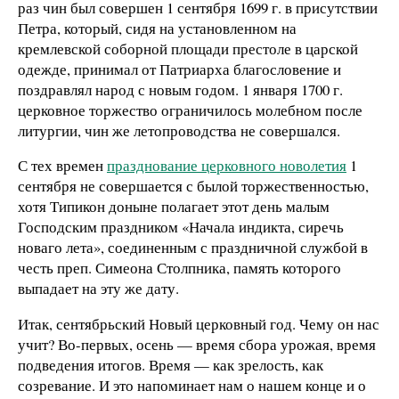
раз чин был совершен 1 сентября 1699 г. в присутствии
Петра, который, сидя на установленном на
кремлевской соборной площади престоле в царской
одежде, принимал от Патриарха благословение и
поздравлял народ с новым годом. 1 января 1700 г.
церковное торжество ограничилось молебном после
литургии, чин же летопроводства не совершался.
С тех времен
празднование церковного новолетия
1
сентября не совершается с былой торжественностью,
хотя Типикон доныне полагает этот день малым
Господским праздником «Начала индикта, сиречь
новаго лета», соединенным с праздничной службой в
честь преп. Симеона Столпника, память которого
выпадает на эту же дату.
Итак, сентябрьский Новый церковный год. Чему он нас
учит? Во-первых, осень — время сбора урожая, время
подведения итогов. Время — как зрелость, как
созревание. И это напоминает нам о нашем конце и о