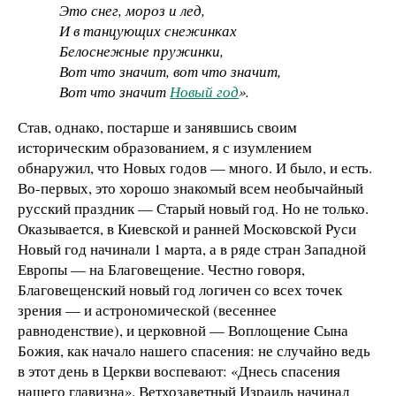
Это снег, мороз и лед,
И в танцующих снежинках
Белоснежные пружинки,
Вот что значит, вот что значит,
Вот что значит
Новый год
».
Став, однако, постарше и занявшись своим
историческим образованием, я с изумлением
обнаружил, что Новых годов — много. И было, и есть.
Во-первых, это хорошо знакомый всем необычайный
русский праздник — Старый новый год. Но не только.
Оказывается, в Киевской и ранней Московской Руси
Новый год начинали 1 марта, а в ряде стран Западной
Европы — на Благовещение. Честно говоря,
Благовещенский новый год логичен со всех точек
зрения — и астрономической (весеннее
равноденствие), и церковной — Воплощение Сына
Божия, как начало нашего спасения: не случайно ведь
в этот день в Церкви воспевают: «Днесь спасения
нашего главизна». Ветхозаветный Израиль начинал