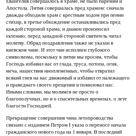
Евангелия совершалось в храме, не было паремий и
Апостола. Лития совершалась пред храмом: сначала
дважды обходили храм с крестным ходом при пении
стихир, в третье обхождение останавливались пред
каждой стороной храма, и диакон произносил
ектению; перед западной стороной святитель читал
молитву. Обряд поздравления также не указан в
киевском чине. И этот чин исполнен глубокого
символизма, поскольку в литии мы просим, чтобы
Господь избавил нас от глада, труса, потопа, огня,
меча, нашествия иноплеменных, чтобы отвратил
всякий гнев на нас движимый и избавил от належащего
и праведнаго своего прещения и помиловал нас.
Иными словами, мы молимся не просто о
благополучных, но и о спасительных временах, о лете
благости Господней.
Прекращение совершения чина летопроводства
связано с изданием Петром I указа о переносе начала
гражданского нового года на 1 января. В последний