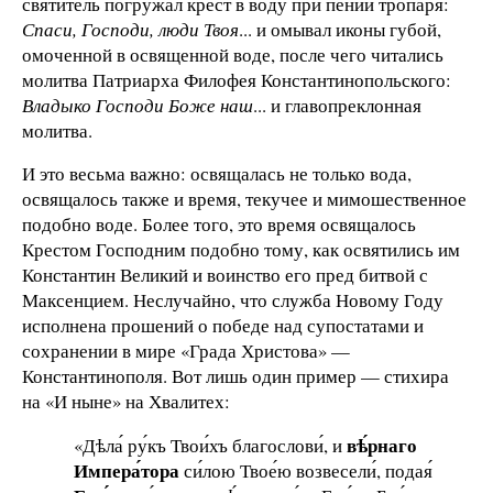
святитель погружал крест в воду при пении тропаря:
Спаси, Господи, люди Твоя
... и омывал иконы губой,
омоченной в освященной воде, после чего читались
молитва Патриарха Филофея Константинопольского:
Владыко Господи Боже наш
... и главопреклонная
молитва.
И это весьма важно: освящалась не только вода,
освящалось также и время, текучее и мимошественное
подобно воде. Более того, это время освящалось
Крестом Господним подобно тому, как освятились им
Константин Великий и воинство его пред битвой с
Максенцием. Неслучайно, что служба Новому Году
исполнена прошений о победе над супостатами и
сохранении в мире «Града Христова» —
Константинополя. Вот лишь один пример — стихира
на «И ныне» на Хвалитех:
вѣ́рнаго
«Дѣла́ ру́къ Твои́хъ благослови́, и
Импера́тора
си́лою Твое́ю возвесели́, подая́