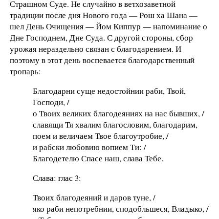
Страшном Суде. Не случайно в ветхозаветной
традиции после дня Нового года — Рош ха Шана —
шел День Очищения — Йом Киппур — напоминание о
Дне Господнем, Дне Суда. С другой стороны, сбор
урожая нераздельно связан с благодарением. И
поэтому в этот день воспевается благодарственный
тропарь:
Благодарни суще недостойнии раби, Твой,
Господи, /
о Твоих великих благодеяниях на нас бывших, /
славящи Тя хвалим благословим, благодарим,
поем и величаем Твое благоутробие, /
и рабски любовию вопием Ти: /
Благодетелю Спасе наш, слава Тебе.
Слава: глас 3:
Твоих благодеяний и даров туне, /
яко раби непотребнии, сподобльшеся, Владыко, /