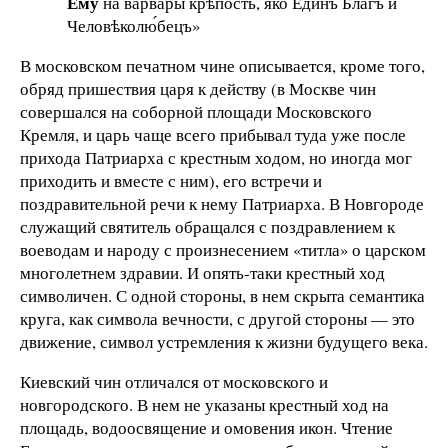
Ему́
на ва́рвары крѣ́пость, я́ко Еди́нъ Бла́гъ и
Человѣколю́бецъ»
В московском печатном чине описывается, кроме того,
обряд пришествия царя к действу (в Москве чин
совершался на соборной площади Московского
Кремля, и царь чаще всего прибывал туда уже после
прихода Патриарха с крестным ходом, но иногда мог
приходить и вместе с ним), его встречи и
поздравительной речи к нему Патриарха. В Новгороде
служащий святитель обращался с поздравлением к
воеводам и народу с произнесением «титла» о царском
многолетнем здравии. И опять-таки крестный ход
символичен. С одной стороны, в нем скрыта семантика
круга, как символа вечности, с другой стороны — это
движение, символ устремления к жизни будущего века.
Киевский чин отличался от московского и
новгородского. В нем не указаны крестный ход на
площадь, водоосвящение и омовения икон. Чтение