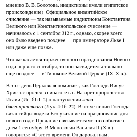
мнению В. В. Болотова, индиктионы имели египетское
происхождение). Официальное византийское
счисление — так называемые индиктионы Константина
Великого или Константинопольское счисление —
начиналось с 1 сентября 312 г., однако, скорее всего
оно было введено позднее — при императоре Льве Ι
или даже еще позже.
Что же касается торжественного празднования Нового
года первого сентября, то оно засвидетельствовано
еще позднее — в Типиконе Великой Церкви (ΙΧ–Χ в.).
В этот день Церковь вспоминает, как Господь Иисус
Христос прочел в синагоге в г. Назарет пророчество
Исаии (Ис. 61:1–2) о наступлении
лета
благоприятного
(Лук. 4:16–22). В этом чтении Господа
византийцы видели Его указание на празднование дня
нового года; Предание связывает само это событие с
днем 1 сентября. В Менологии Василия II (X в.)
говорится: «С этого времени Он даровал нам,