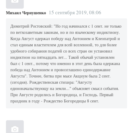
15 сентября 2019, 08:06
Михаил Чернушенко
Димитрий Ростовский: "Но год начинался с 1 сент. не только
по ветхозаветным законам, но и по языческому индиктиону.
Когда Август одержал победу над Антонием и Клеопатрой и
стал единым властителем для всей вселенной, то для более
удобного собирания податей со всех стран он установил
индиктион на пятнадцать лет... Такой обычай установлен
был с 1 сент., потому что именно в этот день была одержана
победа над Антонием и провозглашено единодержавие
Августа". Точнее, битва при мысе Акциум была 2 сент.
(сегодня). Рождественская стихира: "Августу
единоначальствующу на земли..." объясняет смысл события.
При Августе родились и Богородица, и Господь. Первый
праздник в году - Рождество Богородицы 8 сент.