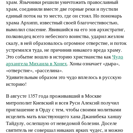
храм. Язычники решили уничтожить православный
храм, соединили вместе две горные реки и пустили
единый поток на то место, где он стоял. Но пономарь
храма Архипп, известный своей благочестивостью,
вымолил спасение. Явившийся на его зов архистратиг,
полководец всего небесного воинства, ударил жезлом
скалу, в ней образовалось огромное отверстие, и поток
устремился туда, не причинив никакого вреда храму.
Это событие вошло в историю христианства как
Чудо
архангела Михаила в Хонех
. Хоны означает «дыра»,
«отверстие», «расселина».
Удивительным образом это чудо вплелось в русскую
историю!
В августе 1357 года проживавший в Москве
митрополит Киевский и всея Руси Алексий получил
приглашение в Орду с тем, чтобы своими молитвами
исцелить мать властвующего хана Джанибека ханшу
Тайдулу, ослепшую от неведомой болезни. Доселе
святитель не совершал никаких ярких чудес, и можно