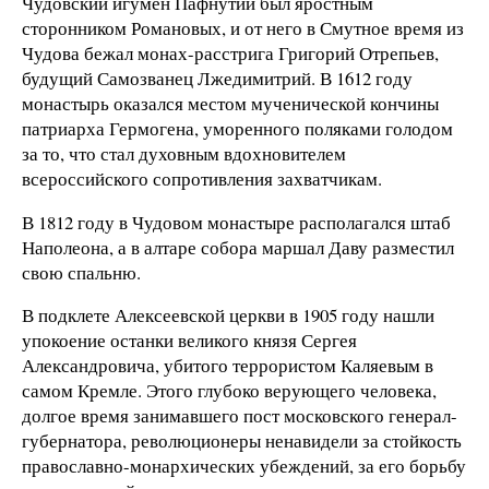
Чудовский игумен Пафнутий был яростным
сторонником Романовых, и от него в Смутное время из
Чудова бежал монах-расстрига Григорий Отрепьев,
будущий Самозванец Лжедимитрий. В 1612 году
монастырь оказался местом мученической кончины
патриарха Гермогена, уморенного поляками голодом
за то, что стал духовным вдохновителем
всероссийского сопротивления захватчикам.
В 1812 году в Чудовом монастыре располагался штаб
Наполеона, а в алтаре собора маршал Даву разместил
свою спальню.
В подклете Алексеевской церкви в 1905 году нашли
упокоение останки великого князя Сергея
Александровича, убитого террористом Каляевым в
самом Кремле. Этого глубоко верующего человека,
долгое время занимавшего пост московского генерал-
губернатора, революционеры ненавидели за стойкость
православно-монархических убеждений, за его борьбу