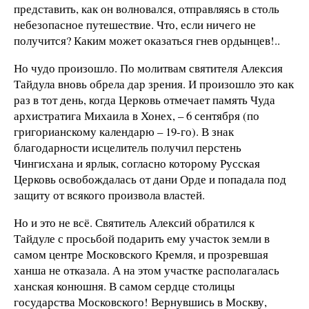
представить, как он волновался, отправляясь в столь
небезопасное путешествие. Что, если ничего не
получится? Каким может оказаться гнев ордынцев!..
Но чудо произошло. По молитвам святителя Алексия
Тайдула вновь обрела дар зрения. И произошло это как
раз в тот день, когда Церковь отмечает память Чуда
архистратига Михаила в Хонех, – 6 сентября (по
григорианскому календарю – 19-го). В знак
благодарности исцелитель получил перстень
Чингисхана и ярлык, согласно которому Русская
Церковь освобождалась от дани Орде и попадала под
защиту от всякого произвола властей.
Но и это не всё. Святитель Алексий обратился к
Тайдуле с просьбой подарить ему участок земли в
самом центре Московского Кремля, и прозревшая
ханша не отказала. А на этом участке располагалась
ханская конюшня. В самом сердце столицы
государства Московского! Вернувшись в Москву,