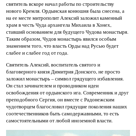
святитель вскоре начал работы по строительству
нового Кремля. Ордынская конюшня была снесена, а
на ее месте митрополит Алексий заложил каменный
храм в честь Чуда архангела Михаила в Хонех,
ставший основанием для будущего Чудова монастыря.
Таким образом, Чудов монастырь явился особым
знамением того, что власть Орды над Русью будет
слабее и слабее год от года.
Святитель Алексий, воспитатель святого и
благоверного князя Димитрия Донского, не просто
заложил монастырь – символ грядущего избавления.
Он стал зачинателем и проводником идеи
освобождения от ордынского ига. Современник и друг
преподобного Сергия, он вместе с Радонежским
чудотворцем благословил грядущие поколения наших
соотечественников быть самодержавными, то есть
самостоятельными от любой иноземной власти.