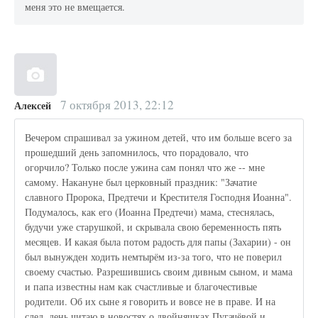
меня это не вмещается.
7 октября 2013, 22:12
Алексей
Вечером спрашивал за ужином детей, что им больше всего за
прошедший день запомнилось, что порадовало, что
огорчило? Только после ужина сам понял что же -- мне
самому. Накануне был церковный праздник: "Зачатие
славного Пророка, Предтечи и Крестителя Господня Иоанна".
Подумалось, как его (Иоанна Предтечи) мама, стеснялась,
будучи уже старушкой, и скрывала свою беременность пять
месяцев. И какая была потом радость для папы (Захарии) - он
был вынужден ходить немтырём из-за того, что не поверил
своему счастью. Разрешившись своим дивным сыном, и мама
и папа известны нам как счастливые и благочестивые
родители. Об их сыне я говорить и вовсе не в праве. И на
след. день читаю в новостях о двойняшках Пугачёвой и