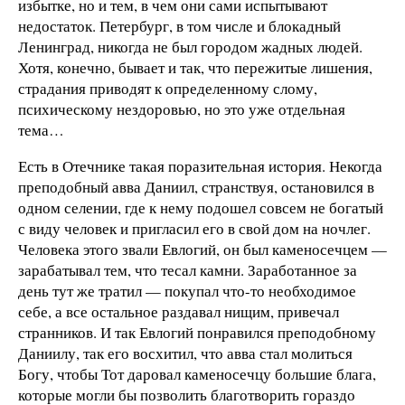
избытке, но и тем, в чем они сами испытывают
недостаток. Петербург, в том числе и блокадный
Ленинград, никогда не был городом жадных людей.
Хотя, конечно, бывает и так, что пережитые лишения,
страдания приводят к определенному слому,
психическому нездоровью, но это уже отдельная
тема…
Есть в Отечнике такая поразительная история. Некогда
преподобный авва Даниил, странствуя, остановился в
одном селении, где к нему подошел совсем не богатый
с виду человек и пригласил его в свой дом на ночлег.
Человека этого звали Евлогий, он был каменосечцем —
зарабатывал тем, что тесал камни. Заработанное за
день тут же тратил — покупал что-то необходимое
себе, а все остальное раздавал нищим, привечал
странников. И так Евлогий понравился преподобному
Даниилу, так его восхитил, что авва стал молиться
Богу, чтобы Тот даровал каменосечцу большие блага,
которые могли бы позволить благотворить гораздо