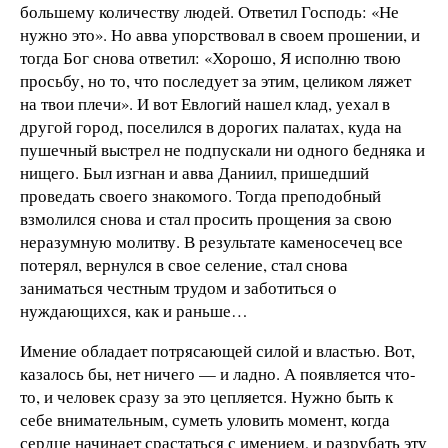
большему количеству людей. Ответил Господь: «Не
нужно это». Но авва упорствовал в своем прошении, и
тогда Бог снова ответил: «Хорошо, Я исполню твою
просьбу, но то, что последует за этим, целиком ляжет
на твои плечи». И вот Евлогий нашел клад, уехал в
другой город, поселился в дорогих палатах, куда на
пушечный выстрел не подпускали ни одного бедняка и
нищего. Был изгнан и авва Даниил, пришедший
проведать своего знакомого. Тогда преподобный
взмолился снова и стал просить прощения за свою
неразумную молитву. В результате каменосечец все
потерял, вернулся в свое селение, стал снова
заниматься честным трудом и заботиться о
нуждающихся, как и раньше…
Имение обладает потрясающей силой и властью. Вот,
казалось бы, нет ничего — и ладно. А появляется что-
то, и человек сразу за это цепляется. Нужно быть к
себе внимательным, суметь уловить момент, когда
сердце начинает срастаться с имением, и разрубать эту