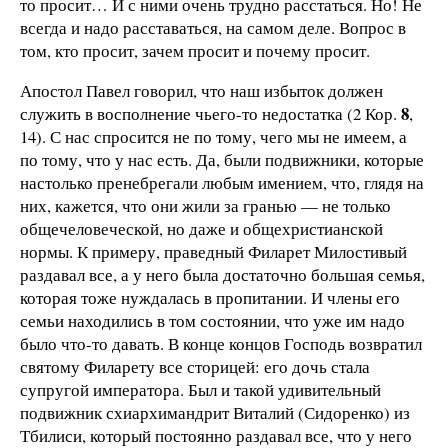
то просит… И с ними очень трудно расстаться. Но! Не
всегда и надо расставаться, на самом деле. Вопрос в
том, кто просит, зачем просит и почему просит.
Апостол Павел говорил, что наш избыток должен
8
служить в восполнение чьего-то недостатка (2 Кор.
,
14). С нас спросится не по тому, чего мы не имеем, а
по тому, что у нас есть. Да, были подвижники, которые
настолько пренебрегали любым имением, что, глядя на
них, кажется, что они жили за гранью — не только
общечеловеческой, но даже и общехристианской
нормы. К примеру, праведный Филарет Милостивый
раздавал все, а у него была достаточно большая семья,
которая тоже нуждалась в пропитании. И члены его
семьи находились в том состоянии, что уже им надо
было что-то давать. В конце концов Господь возвратил
святому Филарету все сторицей: его дочь стала
супругой императора. Был и такой удивительный
подвижник схиархимандрит Виталий (Сидоренко) из
Тбилиси, который постоянно раздавал все, что у него