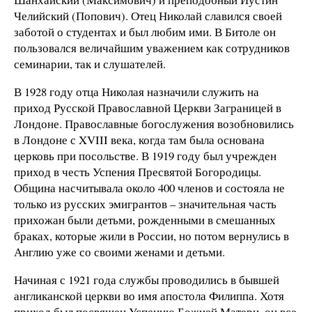
Челийский (Попович). Отец Николай славился своей
заботой о студентах и был любим ими. В Битоле он
пользовался величайшим уважением как сотрудников
семинарии, так и слушателей.
В 1928 году отца Николая назначили служить на
приход Русской Православной Церкви Заграницей в
Лондоне. Православные богослужения возобновились
в Лондоне с XVIII века, когда там была основана
церковь при посольстве. В 1919 году был учрежден
приход в честь Успения Пресвятой Богородицы.
Община насчитывала около 400 членов и состояла не
только из русских эмигрантов – значительная часть
прихожан были детьми, рожденными в смешанных
браках, которые жили в России, но потом вернулись в
Англию уже со своими женами и детьми.
Начиная с 1921 года службы проводились в бывшей
англиканской церкви во имя апостола Филиппа. Хотя
приход был посвящен Успению Божией Матери, он все