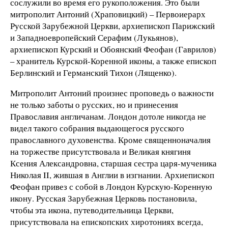
сослужили во время его рукоположения. Это были
митрополит Антоний (Храповицкий) – Первоиерарх
Русской Зарубежной Церкви, архиепископ Парижский
и Западноевропейский Серафим (Лукьянов),
архиепископ Курский и Обоянский Феофан (Гаврилов)
– хранитель Курской-Коренной иконы, а также епископ
Берлинский и Германский Тихон (Лященко).
Митрополит Антоний произнес проповедь о важности
не только заботы о русских, но и принесения
Православия англичанам. Лондон дотоле никогда не
видел такого собрания выдающегося русского
православного духовенства. Кроме священноначалия
на торжестве присутствовала и Великая княгиня
Ксения Александровна, старшая сестра царя-мученика
Николая II, жившая в Англии в изгнании. Архиепископ
Феофан привез с собой в Лондон Курскую-Коренную
икону. Русская Зарубежная Церковь постановила,
чтобы эта икона, путеводительница Церкви,
присутствовала на епископских хиротониях всегда,