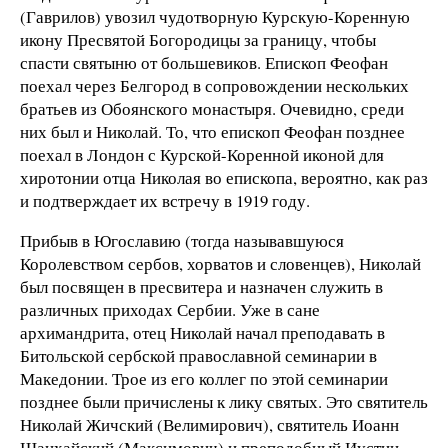
(Гаврилов) увозил чудотворную Курскую-Коренную
икону Пресвятой Богородицы за границу, чтобы
спасти святыню от большевиков. Епископ Феофан
поехал через Белгород в сопровождении нескольких
братьев из Обоянского монастыря. Очевидно, среди
них был и Николай. То, что епископ Феофан позднее
поехал в Лондон с Курской-Коренной иконой для
хиротонии отца Николая во епископа, вероятно, как раз
и подтверждает их встречу в 1919 году.
Прибыв в Югославию (тогда называвшуюся
Королевством сербов, хорватов и словенцев), Николай
был посвящен в пресвитера и назначен служить в
различных приходах Сербии. Уже в сане
архимандрита, отец Николай начал преподавать в
Битольской сербской православной семинарии в
Македонии. Трое из его коллег по этой семинарии
позднее были причислены к лику святых. Это святитель
Николай Жичский (Велимирович), святитель Иоанн
Шанхайский (Максимович) и преподобный Иустин