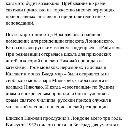
когда это будет возможно. Пребывание в храме
святыни привлекло на торжество многих верующих
православных, англикан и представителей иных
исповеданий.
После хиротонии отца Николая было найдено
помещение для резиденции епископа Лондонского.
Его называли русским словом «подворье» – «Podvorie».
При резиденции открылась школа для приходских
детей, в которой епископ Николай преподавал
катехизис. Трое монахов: иеромонахи Зосима и
Каллист и монах Владимир – были отправлены из
сербского монастыря Мильково, чтобы помогать
владыке Николаю. И когда «евлогианцы» по будним
дням и воскресеньям проводили богослужения в
храме святого Филиппа, русский приход служил в
маленькой часовне при епископской резиденции.
Епископ Николай прослужил в Лондоне всего три года.
В августе 1932 года он поехал в Белград для участия в