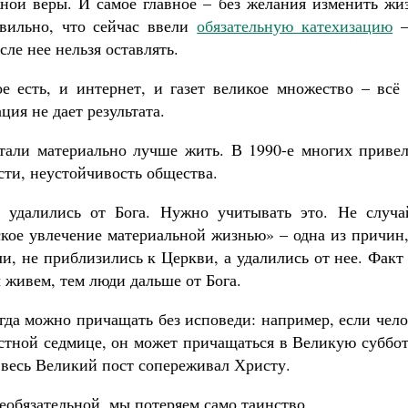
ной веры. И самое главное – без желания изменить жиз
вильно, что сейчас ввели
обязательную катехизацию
–
ле нее нельзя оставлять.
е есть, и интернет, и газет великое множество – всё 
ция не дает результата.
стали материально лучше жить. В 1990-е многих привел
ости, неустойчивость общества.
удалились от Бога. Нужно учитывать это. Не случа
ское увлечение материальной жизнью» – одна из причин
и, не приблизились к Церкви, а удалились от нее. Факт
живем, тем люди дальше от Бога.
огда можно причащать без исповеди: например, если чел
стной седмице, он может причащаться в Великую суббот
о весь Великий пост сопереживал Христу.
необязательной, мы потеряем само таинство.