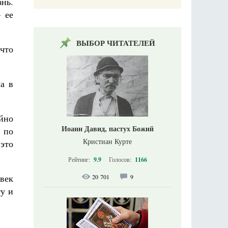
нь.
 ее
ВЫБОР ЧИТАТЕЛЕЙ
что
а в
йно
Иоанн Давид, пастух Божий
, по
Кристиан Курте
 это
Рейтинг:
9.9
Голосов:
1166
овек
20 701
9
у и