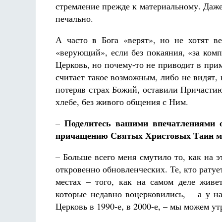
стремление прежде к материальному. Даже
печально.
А часто в Бога «верят», но не хотят в
«верующий», если без покаяния, «за ком
Церковь, но почему-то не приводит в прим
считает такое возможным, либо не видят, 
потеряв страх Божий, оставили Причасти
хлебе, без живого общения с Ним.
Поделитесь вашими впечатлениями о
–
причащению Святых Христовых Таин мож
– Больше всего меня смутило то, как на 
откровенно обновленческих. Те, кто ратуе
местах – того, как на самом деле жив
которые недавно воцерковились, – а у н
Церковь в 1990-е, в 2000-е, – мы можем у