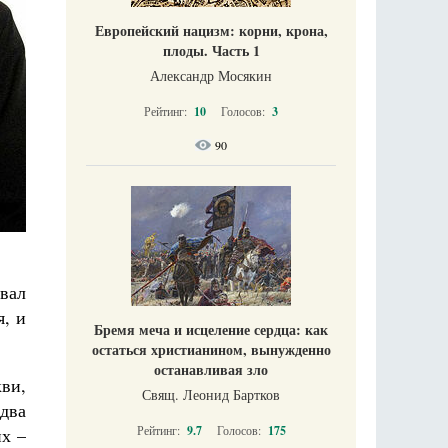
Европейский нацизм: корни, крона,
плоды. Часть 1
Александр Мосякин
Рейтинг:
10
Голосов:
3
90
вал
, и
Бремя меча и исцеление сердца: как
остаться христианином, вынужденно
останавливая зло
ви,
Свящ. Леонид Бартков
два
Рейтинг:
9.7
Голосов:
175
их –