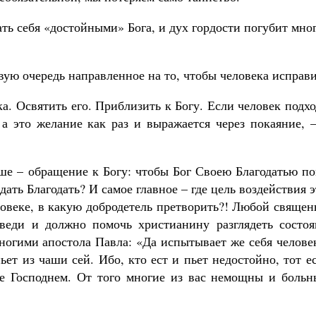
ать себя «достойными» Бога, и дух гордости погубит мно
вую очередь направленное на то, чтобы человека исправи
ка. Освятить его. Приблизить к Богу. Если человек подх
а это желание как раз и выражается через покаяние, –
ше – обращение к Богу: чтобы Бог Своею Благодатью по
дать Благодать? И самое главное – где цель воздействия 
еловеке, в какую добродетель претворить?! Любой свяще
оведи и должно помочь христианину разглядеть состоя
ногими апостола Павла: «Да испытывает же себя челове
ьет из чаши сей. Ибо, кто ест и пьет недостойно, тот е
ле Господнем. От того многие из вас немощны и больн