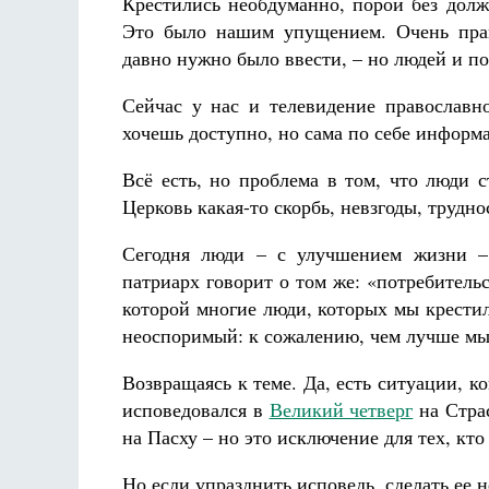
Крестились необдуманно, порой без долж
Это было нашим упущением. Очень пра
давно нужно было ввести, – но людей и пос
Сейчас у нас и телевидение православно
хочешь доступно, но сама по себе информа
Всё есть, но проблема в том, что люди 
Церковь какая-то скорбь, невзгоды, трудн
Сегодня люди – с улучшением жизни – 
патриарх говорит о том же: «потребитель
которой многие люди, которых мы крестил
неоспоримый: к сожалению, чем лучше мы 
Возвращаясь к теме. Да, есть ситуации, к
исповедовался в
Великий четверг
на Стра
на Пасху – но это исключение для тех, кт
Но если упразднить исповедь, сделать ее 