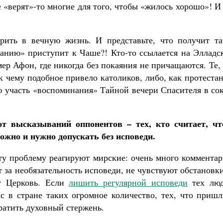
 «верят»-то многие для того, чтобы «жилось хорошо»! И
ерить в вечную жизнь. И представьте, что получит та
панию» приступит к Чаше?! Кто-то ссылается на Элладс
ер Афон, где никогда без покаяния не причащаются. Те,
к чему подобное привело католиков, либо, как протеста
ю участь «воспоминания» Тайной вечери Спасителя в со
т высказываний оппонентов – тех, кто считает, чт
но и нужно допускать без исповеди.
эту проблему реагируют мирские: очень много коммента
т за необязательность исповеди, не чувствуют обстановк
ет Церковь. Если
лишить регулярной исповеди
тех люд
ас в стране таких огромное количество, тех, что приш
тратить духовный стержень.