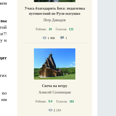
жем
Учась благодарить Бога: педагогика
путешествий по Руси-матушке
 вы
Петр Давыдов
той
Рейтинг:
10
Голосов:
121
ки?!
1 006
1
ру и
идят
гих
Свеча на ветру
Алексей Солоницын
– но
м им
Рейтинг:
9.9
Голосов:
181
2 133