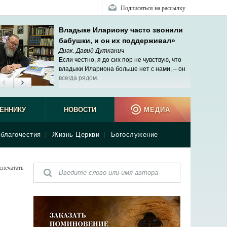
Подписаться на рассылку
Владыке Илариону часто звонили
бабушки, и он их поддерживал»
Диак. Давид Дутканич
Если честно, я до сих пор не чувствую, что
владыки Илариона больше нет с нами, – он
всегда рядом.
ЕННИКУ
НОВОСТИ
МЕДИА
благочестия
|
Жизнь Церкви
|
Богослужение
спечатать