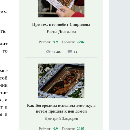
гих,
Про тех, кто любит Спиридона
ть.
Елена Долгачёва
Рейтинг:
9.9
Голосов:
2796
одит
 то
37 407
13
мог
этой
нник
ние
к, и
Как Богородица исцелила девочку, а
ст и
потом пришла к ней домой
ы и
Дмитрий Злодорев
Рейтинг:
9.9
Голосов:
2015