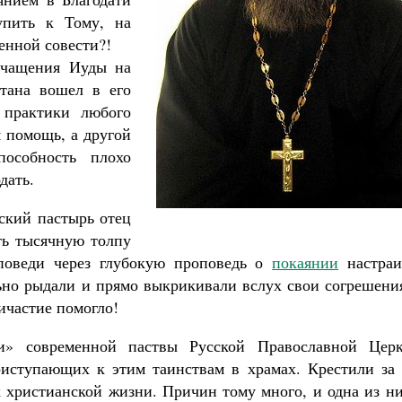
упить к Тому, на
щенной совести?!
ичащения Иуды на
атана вошел в его
 практики любого
я помощь, а другой
пособность плохо
дать.
ский пастырь отец
ть тысячную толпу
поведи через глубокую проповедь о
покаянии
настраи
ьно рыдали и прямо выкрикивали вслух свои согрешения
ичастие помогло!
и» современной паствы Русской Православной Церк
риступающих к этим таинствам в храмах. Крестили за 
к христианской жизни. Причин тому много, и одна из н