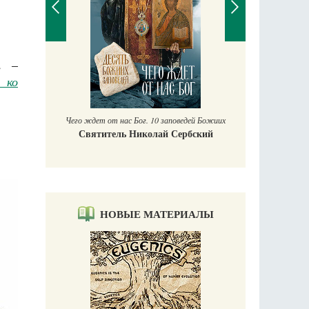
, –
П
 ко
Е
аучись у
Чего ждет от нас Бог. 10 заповедей Божиих
Святитель Николай Сербский
НОВЫЕ МАТЕРИАЛЫ