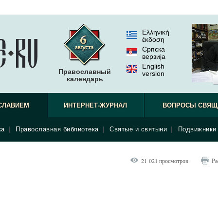
Ελληνική
έκδοση
Српска
верзиjа
English
Православный
version
календарь
СЛАВИЕМ
ИНТЕРНЕТ-ЖУРНАЛ
ВОПРОСЫ СВЯЩ
ка
|
Православная библиотека
|
Святые и святыни
|
Подвижники 
21 021 просмотров
Ра