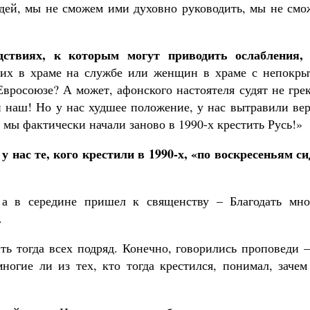
ей, мы не сможем ими духовно руководить, мы не смо
дствиях, к которым могут приводить ослабления,
их в храме на службе или женщин в храме с непокры
Евросоюзе? А может, афонского настоятеля судят не гре
и наш! Но у нас худшее положение, у нас вытравили ве
 мы фактически начали заново в 1990-х крестить Русь!»
 нас те, кого крестили в 1990-х, «по воскресеньям с
 а в середине пришел к священству – Благодать мно
.
ть тогда всех подряд. Конечно, говорились проповеди 
многие ли из тех, кто тогда крестился, понимал, заче