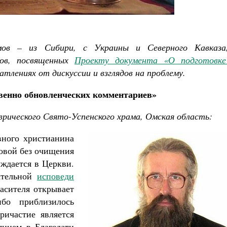
ов – из Сибири, с Украины и Северного Кавказа
лов, посвященных
Проекту документа «О подготовке
Великомученик Георгий Победоносец. Н
чатлениях от дискуссии и взглядов на проблему.
святого
Роман Котов
Как найти своё место в жизни
венно обновленческих комментариев»
Кирилл Мурышев
врического Свято-Успенского храма, Омская область:
вного христианина
овой без очищения
ждается в Церкви.
ательной
исповеди
асителя открывает
ибо приблизилось
ричастие является
янием в Благодати