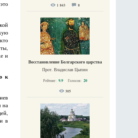
 это
1 843
8
кой
кую
 кто
нты,
ке и
Восстановление Болгарского царства
Прот. Владислав Цыпин
о к
Рейтинг:
9.9
Голосов:
20
305
риев
и на
ей,
ли в