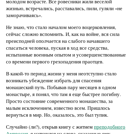
молодом возрасте. Все ровесники жили веселой
жизнью, встречались, расставались, пили, гуляли «не
заморачиваясь».
Не знаю, что стало началом моего воцерковления,
сейчас сложно вспомнить. И, как на войне, вся сила
преисподней ополчается на слабого начавшего
спасаться человека, пуская в ход все средства,
испытанные военным опытом и усовершенствованные
со времени первого грехопадения праотцев.
В какой-то период жизни у меня неотступно стало
возникать убеждение избрать для спасения
монашеский путь. Побывав пару месяцев в одном
монастыре, я понял, что там я еще быстрее погибну.
Просто состояние современного монашества, за
малым исключением, известно всем. Пришлось
вернуться в мир. Но, оказалось, это был тупик.
Случайно (ли?), открыв книгу с житием
преподобного
Амвросия
, я наткнулся на слова, сказанные ему