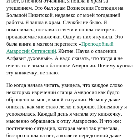
И вот, в полном отчаянии, я пошла в храм за
утешением. Это был храм Вознесения Господня на
Большой Никитской, недалеко от моей тогдашней
работы. Я зашла в храм. Службы не было. Я
помолилась, поставила свечи и пошла смотреть
продаваемые книжечки. Одну из них я купила. Это
была книга в мягком переплете «
Преподобный
Амвросий Оптинский
. Житие. Наука о спасении.
Алфавит духовный». А надо сказать, что тогда я не
очень-то и знала о батюшке Амвросии. Почему купила
эту книжечку, не знаю.
Но когда начала читать, увидела, что каждое слово
некоторых изречений старца Амвросия как будто
обращено ко мне, к моей ситуации. Не могу даже
описать, как мне стало легко и хорошо. Понемногу я
успокоилась. Каждый день я читала эту книжечку,
мысленно обращаясь к отцу Амвросию. И что же:
постепенно ситуация, которая меня так угнетала,
быстро сошла на нет, а коллеги передо мной даже