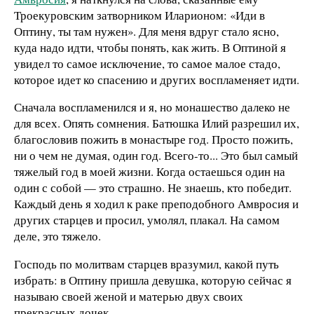
Троекуровским затворником Иларионом: «Иди в
Оптину, ты там нужен». Для меня вдруг стало ясно,
куда надо идти, чтобы понять, как жить. В Оптиной я
увидел то самое исключение, то самое малое стадо,
которое идет ко спасению и других воспламеняет идти.
Сначала воспламенился и я, но монашество далеко не
для всех. Опять сомнения. Батюшка Илий разрешил их,
благословив пожить в монастыре год. Просто пожить,
ни о чем не думая, один год. Всего-то... Это был самый
тяжелый год в моей жизни. Когда остаешься один на
один с собой — это страшно. Не знаешь, кто победит.
Каждый день я ходил к раке преподобного Амвросия и
других старцев и просил, умолял, плакал. На самом
деле, это тяжело.
Господь по молитвам старцев вразумил, какой путь
избрать: в Оптину пришла девушка, которую сейчас я
называю своей женой и матерью двух своих
прекрасных дочек.