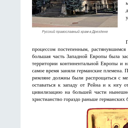
Русский православный храм в Дрездене
Разлуки не будет
процессом постепенным, растянувшимся 
Фредерика де Грааф
К
большая часть Западной Европы была за
территории континентальной Европы и н
самое время заняли германские племена. П
римляне должны были распрощаться с м
оставаться к западу от Рейна и к югу 
цивилизацию на большей части нынешне
христианство гораздо раньше германских 