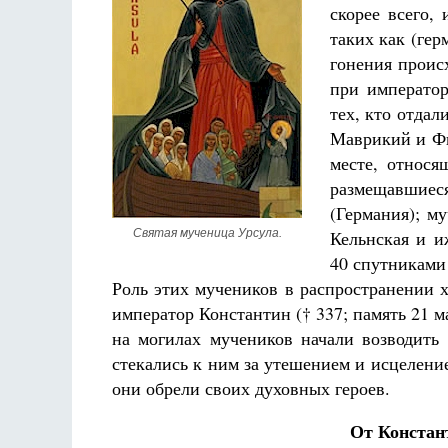
скорее всего,
таких как (ге
гонения проис
при император
тех, кто отдал
Маврикий и Ф
месте, относ
размещавшиеся
(Германия); м
Святая мученица Урсула.
Кельнская и и
40 спутниками
Роль этих мучеников в распространении 
император Константин († 337; память 21 м
на могилах мучеников начали возводить
стекались к ним за утешением и исцеление
они обрели своих духовных героев.
От Констан