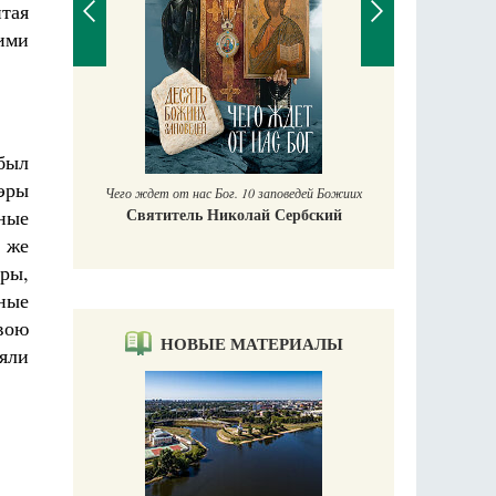
итая
ими
П
Ек
учись у
был
эры
Чего ждет от нас Бог. 10 заповедей Божиих
Святитель Николай Сербский
ные
 же
эры,
ные
вою
НОВЫЕ МАТЕРИАЛЫ
яли