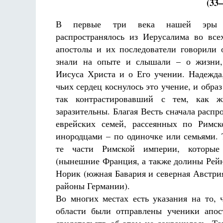
(33
В первые три века нашей эры х
распространялось из Иерусалима во все
апостолы и их последователи говорили 
знали на опыте и слышали – о жизни,
Иисуса Христа и о Его учении. Надежда
чьих сердец коснулось это учение, и обра
так контрастировавший с тем, как ж
заразительны. Благая Весть сначала распр
еврейских семей, рассеянных по Римск
инородцами – по одиночке или семьями.
те части Римской империи, которые
(нынешние Франция, а также долины Рейн
Норик (южная Бавария и северная Австри
районы Германии).
Во многих местах есть указания на то, 
области были отправлены ученики апос