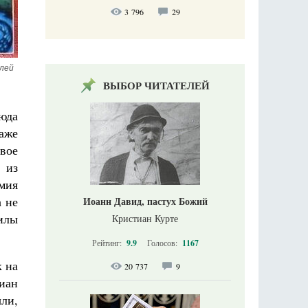
3 796
29
лей 
ВЫБОР ЧИТАТЕЛЕЙ
юда
аже
вое
 из
мия
а не
Иоанн Давид, пастух Божий
силы
Кристиан Курте
Рейтинг:
9.9
Голосов:
1167
к на
20 737
9
иан
ли,