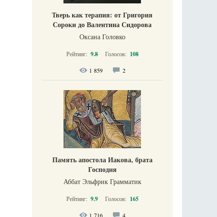
Тверь как терапия: от Григория
Сороки до Валентина Сидорова
Оксана Головко
Рейтинг:
9.8
Голосов:
108
1 859
2
Память апостола Иакова, брата
Господня
Аббат Эльфрик Грамматик
Рейтинг:
9.9
Голосов:
165
1 716
4