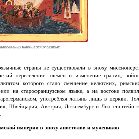
авославных швейцарских святых
язычные страны не существовали в эпоху миссионерст
олетий переселение племен и изменение границ, войн
ультатом которого стало смешение кельтских, римски
рили на старофранцузском языке, а на востоке появил
старогерманском, употребляя латынь лишь в церкви. То
ния, Швейцария, Австрия, Люксембург и Лихтенштейн с
.
мской империи в эпоху апостолов и мучеников