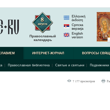
Ελληνική
έκδοση
Српска
верзиjа
English
Православный
version
календарь
священн
СЛАВИЕМ
ИНТЕРНЕТ-ЖУРНАЛ
ВОПРОСЫ СВЯЩ
ка
|
Православная библиотека
|
Святые и святыни
|
Подвижники 
7 177 просмотров
Ра