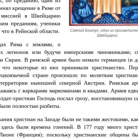
к, по преданию, один из
инял крещение в Риме от
 миссией в Швейцарию
жим преданиям, ученики
 что в Рейнской области.
Святой Беатус, один из просветите
Швейцарии.
цах Рима с землями, о
их легионов или будучи имперскими чиновниками; с
и Сирии. В римской армии было немало германцев (и д
, что некоторые из них принимали христианство. Пер
ецкоязычной стране произошло по молитвам христиан
территории нынешней северной Австрии. Римская ар
сражаясь с варварами маркоманами и квадами. Армия едв
солдат-христиан Господь послал грозу, восстановившую 
были полностью разбиты.
вания христиан на Западе были не такими жестокими, ка
 здесь были времена гонений. В 177 году много христ
 Лионе (Франция); поскольку христианские общины бы