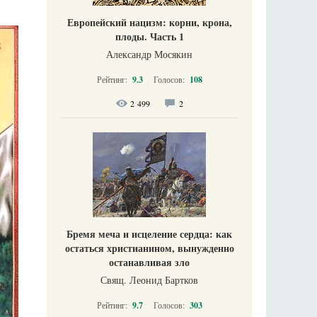
Европейский нацизм: корни, крона,
плоды. Часть 1
Александр Мосякин
Рейтинг:
9.3
Голосов:
108
2 499
2
Бремя меча и исцеление сердца: как
остаться христианином, вынужденно
останавливая зло
Свящ. Леонид Бартков
Рейтинг:
9.7
Голосов:
303