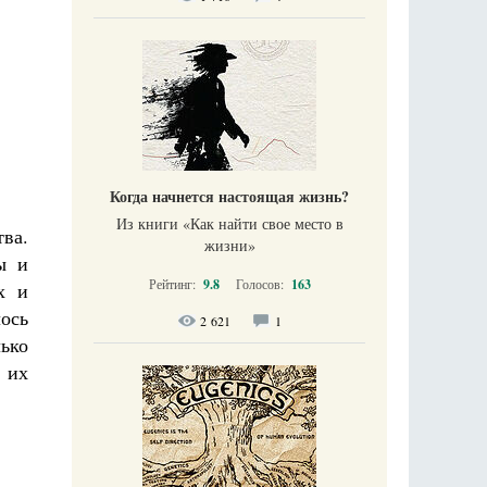
Когда начнется настоящая жизнь?
Из книги «Как найти свое место в
ва.
жизни​»
ы и
Рейтинг:
9.8
Голосов:
163
х и
ось
2 621
1
лько
 их