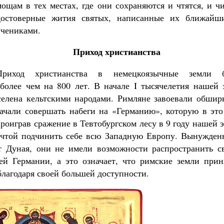
мощам в тех местах, где они сохраняются и чтятся, и ч
достоверные жития святых, написанные их ближайш
учениками.
Приход христианства
Великомученик Георгий Победоносец. На
Приход христианства в немецкоязычные земли 
святого
Роман Котов
более чем на 800 лет. В начале I тысячелетия нашей 
ак найти своё место в жизни
селена кельтскими народами. Римляне завоевали обшир
Кирилл Мурышев
ачали совершать набеги на «Германию», которую в это
роиграв сражение в Тевтобургском лесу в 9 году нашей 
ечтой подчинить себе всю Западную Европу. Вынужден
от Дуная, они не имели возможности распространить с
й Германии, а это означает, что римские земли прин
благодаря своей большей доступности.