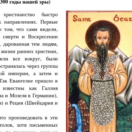
–300 годы нашей эры)
ристианство быстро
х направлениях. Первые
о том, что сами видели,
 смерти и Воскресении
, дарованная тем людям,
з жизни ранних христиан,
или все вокруг, были
остранялась через группы
ой империи, а затем и
 Так Евангелие пришло в
 известны как Галлия
а и Мозеля в Германии),
я) и Реция (Швейцария и
что проповедовать в эти
толов, хотя письменных