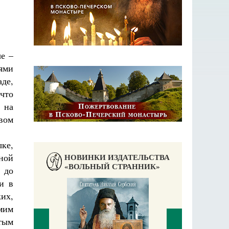
е –
ями
де,
 что
 на
вом
ке,
НОВИНКИ ИЗДАТЕЛЬСТВА
ной
«ВОЛЬНЫЙ СТРАННИК»
 до
и в
их,
мим
тым