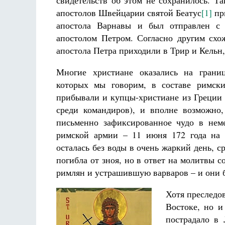
свидетельств об этом не сохранилось. Та
апостолов Швейцарии святой Беатус
[1]
пр
апостола Варнавы и был отправлен с
апостолом Петром. Согласно другим схо
апостола Петра приходили в Трир и Кельн,
Многие христиане оказались на грани
которых мы говорим, в составе римск
прибывали и купцы-христиане из Греции 
среди командиров), и вполне возможно
письменно зафиксированное чудо в нем
римской армии – 11 июня 172 года на 
осталась без воды в очень жаркий день, 
погибла от зноя, но в ответ на молитвы 
римлян и устрашившую варваров – и они 
Хотя преследо
Востоке, но и
пострадало в