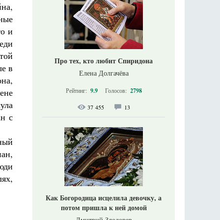
йна,
бные
то и
еди
ятой
Про тех, кто любит Спиридона
е в
Елена Долгачёва
на,
Рейтинг:
9.9
Голосов:
2798
тене
сула
37 455
13
н с
ьный
иан,
юди
лях,
Как Богородица исцелила девочку, а
потом пришла к ней домой
Дмитрий Злодорев