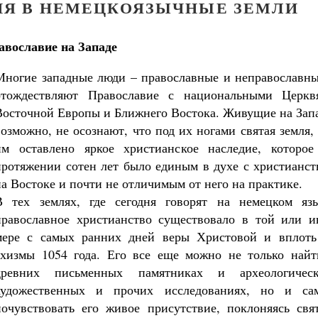
ИЯ В НЕМЕЦКОЯЗЫЧНЫЕ ЗЕМЛИ
авославие на Западе
Многие западные люди – православные и неправославны
отождествляют Православие с национальными Церкв
Восточной Европы и Ближнего Востока. Живущие на Запа
возможно, не осознают, что под их ногами святая земля,
им оставлено яркое христианское наследие, которое
протяжении сотен лет было единым в духе с христианст
на Востоке и почти не отличимым от него на практике.
В тех землях, где сегодня говорят на немецком язы
православное христианство существовало в той или и
мере с самых ранних дней веры Христовой и вплоть
схизмы 1054 года. Его все еще можно не только найт
древних письменных памятниках и археологическ
художественных и прочих исследованиях, но и са
почувствовать его живое присутствие, поклоняясь свя