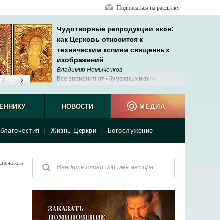
Подписаться на рассылку
Чудотворные репродукции икон:
как Церковь относится к
техническим копиям священных
изображений
Владимир Немыченков
Все знамения от «бумажных икон»
указывают на то, что мы должны с великим
благоговением относиться к любым
ым изображениям.
ЕННИКУ
НОВОСТИ
МЕДИА
благочестия
|
Жизнь Церкви
|
Богослужение
спечатать