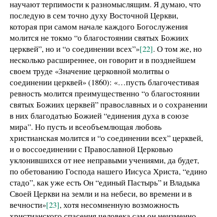
научают терпимости к разномыслящим. Я думаю, что
последую в сем точно духу Восточной Церкви,
которая при самом начале каждого Богослужения
молится не токмо “о благостоянии святых Божиих
церквей”, но и “о соединении всех”»
[22]
. О том же, но
несколько расширеннее, он говорит и в позднейшем
своем труде «Значение церковной молитвы о
соединении церквей» (1860): «…пусть благочестивая
ревность молится преимущественно “о благостоянии
святых Божиих церквей” православных и о сохранении
в них благодатью Божией “единения духа в союзе
мира”. Но пусть и всеобъемлющая любовь
христианская молится и “о соединении всех” церквей,
и о воссоединении с Православной Церковью
уклонившихся от нее неправыми учениями, да будет,
по обетованию Господа нашего Иисуса Христа, “едино
стадо”, как уже есть Он “единый Пастырь” и Владыка
Своей Церкви на земли и на небеси, во времени и в
вечности»
[23]
, хотя несомненную возможность
христианского спасения человека сам он неизменно