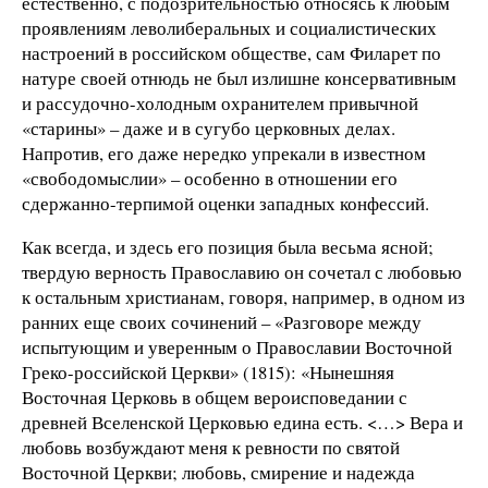
естественно, с подозрительностью относясь к любым
проявлениям леволиберальных и социалистических
настроений в российском обществе, сам Филарет по
натуре своей отнюдь не был излишне консервативным
и рассудочно-холодным охранителем привычной
«старины» – даже и в сугубо церковных делах.
Напротив, его даже нередко упрекали в известном
«свободомыслии» – особенно в отношении его
сдержанно-терпимой оценки западных конфессий.
Как всегда, и здесь его позиция была весьма ясной;
твердую верность Православию он сочетал с любовью
к остальным христианам, говоря, например, в одном из
ранних еще своих сочинений – «Разговоре между
испытующим и уверенным о Православии Восточной
Греко-российской Церкви» (1815): «Нынешняя
Восточная Церковь в общем вероисповедании с
древней Вселенской Церковью едина есть. <…> Вера и
любовь возбуждают меня к ревности по святой
Восточной Церкви; любовь, смирение и надежда