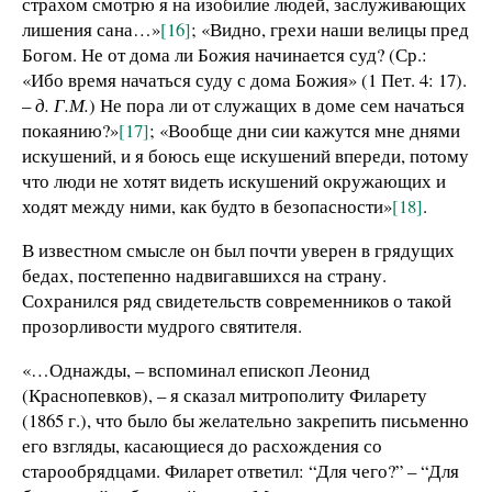
страхом смотрю я на изобилие людей, заслуживающих
лишения сана…»
[16]
; «Видно, грехи наши велицы пред
Богом. Не от дома ли Божия начинается суд? (Ср.:
«Ибо время начаться суду с дома Божия» (1 Пет. 4: 17).
–
д. Г.М.
) Не пора ли от служащих в доме сем начаться
покаянию?»
[17]
; «Вообще дни сии кажутся мне днями
искушений, и я боюсь еще искушений впереди, потому
что люди не хотят видеть искушений окружающих и
ходят между ними, как будто в безопасности»
[18]
.
В известном смысле он был почти уверен в грядущих
бедах, постепенно надвигавшихся на страну.
Сохранился ряд свидетельств современников о такой
прозорливости мудрого святителя.
«…Однажды, – вспоминал епископ Леонид
(Краснопевков), – я сказал митрополиту Филарету
(1865 г.), что было бы желательно закрепить письменно
его взгляды, касающиеся до расхождения со
старообрядцами. Филарет ответил: “Для чего?” – “Для