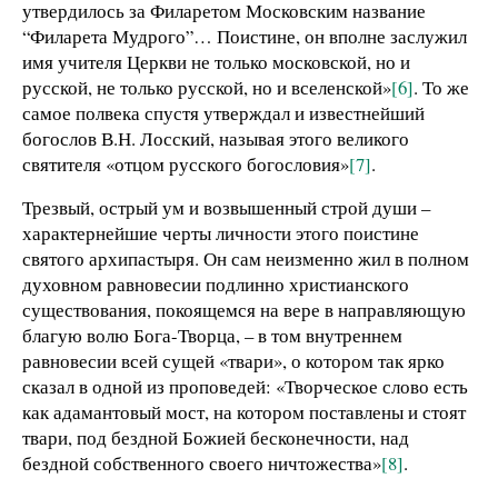
утвердилось за Филаретом Московским название
“Филарета Мудрого”… Поистине, он вполне заслужил
имя учителя Церкви не только московской, но и
русской, не только русской, но и вселенской»
[6]
. То же
самое полвека спустя утверждал и известнейший
богослов В.Н. Лосский, называя этого великого
святителя «отцом русского богословия»
[7]
.
Трезвый, острый ум и возвышенный строй души –
характернейшие черты личности этого поистине
святого архипастыря. Он сам неизменно жил в полном
духовном равновесии подлинно христианского
существования, покоящемся на вере в направляющую
благую волю Бога-Творца, – в том внутреннем
равновесии всей сущей «твари», о котором так ярко
сказал в одной из проповедей: «Творческое слово есть
как адамантовый мост, на котором поставлены и стоят
твари, под бездной Божией бесконечности, над
бездной собственного своего ничтожества»
[8]
.