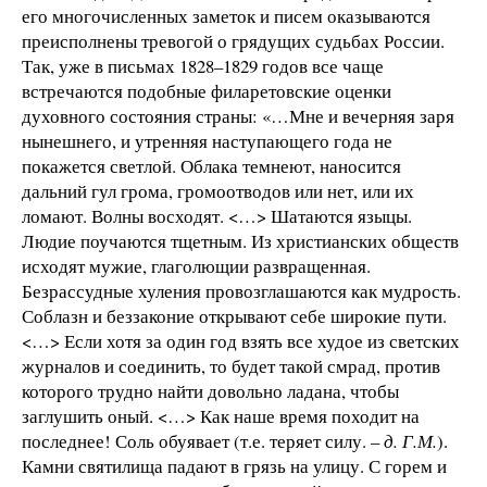
его многочисленных заметок и писем оказываются
преисполнены тревогой о грядущих судьбах России.
Так, уже в письмах 1828–1829 годов все чаще
встречаются подобные филаретовские оценки
духовного состояния страны: «…Мне и вечерняя заря
нынешнего, и утренняя наступающего года не
покажется светлой. Облака темнеют, наносится
дальний гул грома, громоотводов или нет, или их
ломают. Волны восходят. <…> Шатаются языцы.
Людие поучаются тщетным. Из христианских обществ
исходят мужие, глаголющии развращенная.
Безрассудные хуления провозглашаются как мудрость.
Соблазн и беззаконие открывают себе широкие пути.
<…> Если хотя за один год взять все худое из светских
журналов и соединить, то будет такой смрад, против
которого трудно найти довольно ладана, чтобы
заглушить оный. <…> Как наше время походит на
последнее! Соль обуявает (т.е. теряет силу. –
д. Г.М.
).
Камни святилища падают в грязь на улицу. С горем и