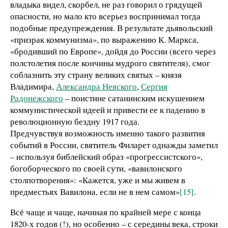
владыка видел, скорбел, не раз говорил о грядущей
опасности, но мало кто всерьез воспринимал тогда
подобные предупреждения. В результате дьявольский
«призрак коммунизма», по выражению К. Маркса,
«бродивший по Европе», дойдя до России (всего через
полстолетия после кончины мудрого святителя), смог
соблазнить эту страну великих святых – князя
Владимира,
Александра Невского
,
Сергия
Радонежского
– поистине сатанинским искушением
коммунистической идеей и привести ее к падению в
революционную бездну 1917 года.
Предчувствуя возможность именно такого развития
событий в России, святитель Филарет однажды заметил
– используя библейский образ «прогрессистского»,
богоборческого по своей сути, «вавилонского
столпотворения»: «Кажется, уже и мы живем в
предместьях Вавилона, если не в нем самом»
[15]
.
Всё чаще и чаще, начиная по крайней мере с конца
1820-х годов (!), но особенно – с середины века, строки