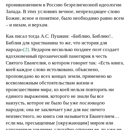
проникновением в Россию безрелигиозной идеологии
Запада. В этих условиях вечное, непреходящее слово
Божие, ясное и понятное, было необходимо равно всем
– и низам, и верхам.
Как писал тогда А.С. Пушкин: «Библию, Библию!..
Библия для христианина то же, что история для
народа»
[2]
. Недаром несколько позднее поэт создает
вдохновенный прозаический панегирик в честь
Святого Евангелия, о котором говорит так: «Есть книга,
коей каждое слово истолковано, объяснено,
проповедано во всех концах земли, применено ко
всевозможным обстоятельствам жизни и
происшествиям мира; из коей нельзя повторить ни
единого выражения, которого не знали бы все
наизусть, которое не было бы уже
пословицею
народов; она не заключает уже для нас ничего
неизвестного, но книга сия называется Евангелием…
если мы, пресыщенные [окружающим] миром или
удрученные унынием, случайно откроем ее, то уже не