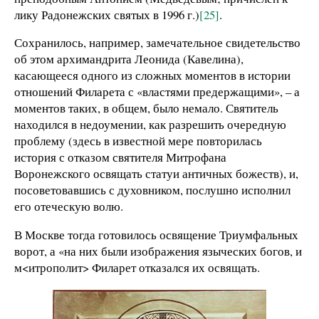
лику Радонежских святых в 1996 г.)
[25]
.
Сохранилось, например, замечательное свидетельство
об этом архимандрита Леонида (Кавелина),
касающееся одного из сложных моментов в истории
отношений Филарета с «властями предержащими», – а
моментов таких, в общем, было немало. Святитель
находился в недоумении, как разрешить очередную
проблему (здесь в известной мере повторилась
история с отказом святителя Митрофана
Воронежского освящать статуи античных божеств), и,
посоветовавшись с духовником, послушно исполнил
его отеческую волю.
В Москве тогда готовилось освящение Триумфальных
ворот, а «на них были изображения языческих богов, и
м<итрополит> Филарет отказался их освящать.