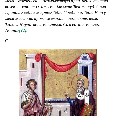
меня. Благоговею и безмолвствую пред Твоею святою
волею и непостижимыми для меня Твоими судьбами.
Приношу себя в жертву Тебе. Предаюсь Тебе. Нет у
меня желания, кроме желания – исполнить волю
Твою… Научи меня молиться. Сам во мне молись.
Аминь»
[12]
.
С