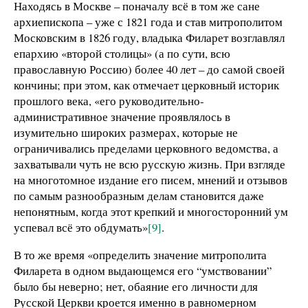
Находясь в Москве – поначалу всё в том же сане
архиепископа – уже с 1821 года и став митрополитом
Московским в 1826 году, владыка Филарет возглавлял
епархию «второй столицы» (а по сути, всю
православную Россию) более 40 лет – до самой своей
кончины; при этом, как отмечает церковный историк
прошлого века, «его руководительно-
административное значение проявлялось в
изумительно широких размерах, которые не
ограничивались пределами церковного ведомства, а
захватывали чуть не всю русскую жизнь. При взгляде
на многотомное издание его писем, мнений и отзывов
по самым разнообразным делам становится даже
непонятным, когда этот крепкий и многосторонний ум
успевал всё это обдумать»
[9]
.
В то же время «определить значение митрополита
Филарета в одном выдающемся его “умствовании”
было бы неверно; нет, обаяние его личности для
Русской Церкви кроется именно в равномерном