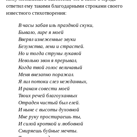
ответил ему такими благодарными строками своего
известного стихотворения:
В часы забав иль праздной скуки,
Бывало, лире я моей
Вверял изнеженные звуки
Безумства, лени и страстей.
Но и тогда струны лукавой
Невольно звон я прерывал,
Когда твой голос величавый
Меня внезапно поражал.
Я лил потоки слез нежданных,
И ранам совести моей
Твоих речей благоуханных
Отраден чистый был елей.
И ныне с высоты духовной
Мне руку простираешь ты,
И силой кроткой и любовной
Смиряешь буйные мечты.