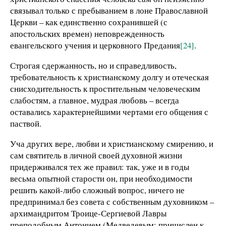
связывал только с пребыванием в лоне Православной
Церкви – как единственно сохранившей (с
апостольских времен) неповрежденность
евангельского учения и церковного Предания
[24]
.
Строгая сдержанность, но и справедливость,
требовательность к христианскому долгу и отеческая
снисходительность к простительным человеческим
слабостям, а главное, мудрая любовь – всегда
оставались характернейшими чертами его общения с
паствой.
Уча других вере, любви и христианскому смирению, и
сам святитель в личной своей духовной жизни
придерживался тех же правил: так, уже и в годы
весьма опытной старости он, при необходимости
решить какой-либо сложный вопрос, ничего не
предпринимал без совета с собственным духовником –
архимандритом Троице-Сергиевой Лавры
преподобным Антонием (Медведевым; причислен к