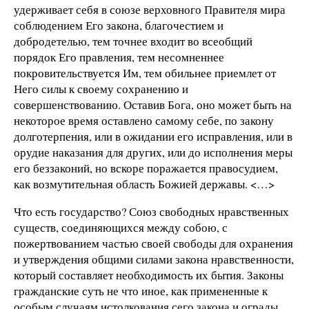
удерживает себя в союзе верховного Правителя мира
соблюдением Его закона, благочестием и
добродетелью, тем точнее входит во всеобщий
порядок Его правления, тем несомненнее
покровительствуется Им, тем обильнее приемлет от
Него силы к своему сохранению и
совершенствованию. Оставив Бога, оно может быть на
некоторое время оставлено самому себе, по закону
долготерпения, или в ожидании его исправления, или в
орудие наказания для других, или до исполнения меры
его беззаконий, но вскоре поражается правосудием,
как возмутительная область Божией державы. <…>
Что есть государство? Союз свободных нравственных
существ, соединяющихся между собою, с
пожертвованием частью своей свободы для охранения
и утверждения общими силами закона нравственности,
который составляет необходимость их бытия. Законы
гражданские суть не что иное, как примененные к
особым случаям истолкования сего закона и ограды,