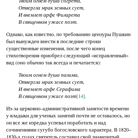
Твоим огнем душа согрета,
Отвергла мрак земных сует,
И внемлет арфе Филарета
В священном ужасе поэт.
Однако, как известно, по требованию цензуры Пушкин
был вынужден внести в последние строки
существенные изменения, после чего конец
стихотворения приобрел следующий «исправленный»
вид (оно обычно так всегда и печатается):
Твоим огнем душа палима,
Отвергла мрак земных сует,
И внемлет арфе Серафима
В священном ужасе поэт
[14]
.
Из-за церковно-административной занятости времени
у владыки для ученых занятий почти не оставалось, но
он все же изредка успевал поработать и над
сочинениями сугубо богословского характера. В 1820–
1830-х годах святитель составил свой знаменитый