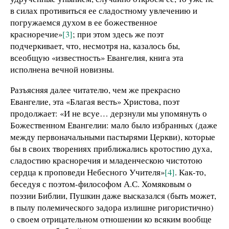
в силах противиться ее сладостному увлечению и
погружаемся духом в ее божественное
красноречие»
[3]
; при этом здесь же поэт
подчеркивает, что, несмотря на, казалось бы,
всеобщую «известность» Евангелия, книга эта
исполнена вечной новизны.
Разъясняя далее читателю, чем же прекрасно
Евангелие, эта «Благая весть» Христова, поэт
продолжает: «И не всуе… дерзнули мы упомянуть о
Божественном Евангелии: мало было избранных (даже
между первоначальными пастырями Церкви), которые
бы в своих творениях приближались кротостию духа,
сладостию красноречия и младенческою чистотою
сердца к проповеди Небесного Учителя»
[4]
. Как-то,
беседуя с поэтом-философом А.С. Хомяковым о
поэзии Библии, Пушкин даже высказался (быть может,
в пылу полемического задора излишне ригористично)
о своем отрицательном отношении ко всяким вообще