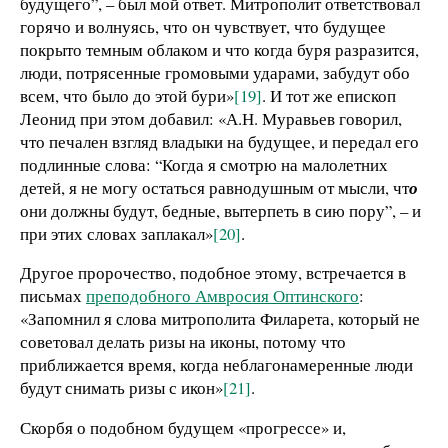
будущего”, – был мой ответ. Митрополит ответствовал
горячо и волнуясь, что он чувствует, что будущее
покрыто темным облаком и что когда буря разразится,
люди, потрясенные громовыми ударами, забудут обо
всем, что было до этой бури»
[19]
. И тот же епископ
Леонид при этом добавил: «А.Н. Муравьев говорил,
что печален взгляд владыки на будущее, и передал его
подлинные слова: “Когда я смотрю на малолетних
детей, я не могу остаться равнодушным от мысли, чт
о
они должны будут, бедные, вытерпеть в сию пору”, – и
при этих словах заплакал»
[20]
.
Другое пророчество, подобное этому, встречается в
письмах
преподобного Амвросия Оптинского
:
«Запомнил я слова митрополита Филарета, который не
советовал делать ризы на иконы, потому что
приближается время, когда неблагонамеренные люди
будут снимать ризы с икон»
[21]
.
Скорбя о подобном будущем «прогрессе» и,