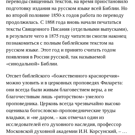
переводы священных текстов, на время приостановило
подготовку издания на русском языке всей Библии. Но
во второй половине 1850-х годов работа по переводу
продолжилась. С 1868 года вновь начали печататься
тексты Священного Писания (отдельными выпусками),
в результате чего в 1875 году читатели смогли наконец
познакомиться с полным библейским текстом на
русском языке. Этот год и принято считать годом
появления в России русской, так называемой
«синодальной» Библии.
Отсвет библейского «божественного красноречия»
можно уловить и в церковных проповедях Филарета:
они всегда были живым благовестием веры, а не
благочестивым лишь «риторством» умелого
проповедника. Церковь всегда чрезвычайно высоко
оценивала богословско-проповеднические труды
владыки, и «не даром, – как отмечал один из
исследователей его духовного наследия, профессор
Московской духовной академии И.Н. Корсунский, – …