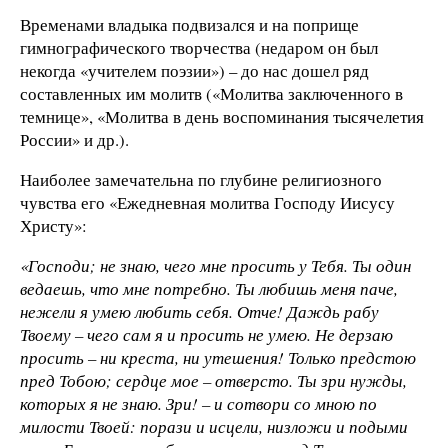
Временами владыка подвизался и на поприще
гимнографического творчества (недаром он был
некогда «учителем поэзии») – до нас дошел ряд
составленных им молитв («Молитва заключенного в
темнице», «Молитва в день воспоминания тысячелетия
России» и др.).
Наиболее замечательна по глубине религиозного
чувства его «Ежедневная молитва Господу Иисусу
Христу»:
«Господи; не знаю, чего мне просить у Тебя. Ты один
ведаешь, что мне потребно. Ты любишь меня паче,
нежели я умею любить себя. Отче! Даждь рабу
Твоему – чего сам я и просить не умею. Не дерзаю
просить – ни креста, ни утешения! Только предстою
пред Тобою; сердце мое – отверсто. Ты зри нужды,
которых я не знаю. Зри! – и сотвори со мною по
милости Твоей: порази и исцели, низложи и подыми