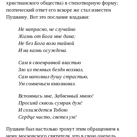
христианского общества) в стихотворную форму;
поэтический ответ его вскоре же стал известен
Пушкину. Вот это послание владыки:
Не напрасно, не случайно
Жизнь от Бога мне дана;
Не без Бога воли тайной
И на казнь осуждена.
Сам я своенравной властью
Зло из темных бездн воззвал,
Сам наполнил душу страстью,
Ум сомненьем взволновал.
Вспомнись мне, Забвенный мною!
Просияй сквозь сумрак дум!
И созиждется Тобою
Сердце чисто, светел ум!
Пушкин был настолько тронут этим обращением к
нему московского святителя, что в свою очередь