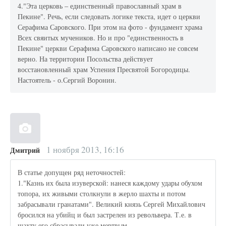
4."Эта церковь – единственный православный храм в
Пекине". Речь, если следовать логике текста, идет о церкви
Серафима Саровского. При этом на фото - фундамент храма
Всех свяитых мучеников. Но и про "единственность в
Пекине" церкви Серафима Саровского написано не совсем
верно. На территории Посольства действует
восстановленный храм Успения Пресвятой Богородицы.
Настоятель - о.Сергий Воронин.
1 ноября 2013, 16:16
Дмитрий
В статье допущен ряд неточностей:
1."Казнь их была изуверской: нанеся каждому удары обухом
топора, их живыми столкнули в жерло шахты и потом
забрасывали гранатами". Великий князь Сергей Михайлович
бросился на убийц и был застрелен из револьвера. Т.е. в
шахту его сбрасывали уже мертвым.