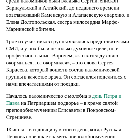
среди паломников были владыка Сергий, епископ
Барнаульский и Алтайский, до недавнего времени
возглавлявший Каменскую и Алапаевскую епархию, и
Елена Долгопольская, сестра милосердия Марфо-
Мариинской обители.
Трое из участников группы являлись представителями
СМИ, и у них были не только духовные цели, но и
профессиональные. Впрочем, «кто хотел духовно
окормиться, тот окормился», – это слова Сергея
Карасева, который вошел в состав паломнической
группы в качестве врача. Он согласился поделиться с
нами впечатлениями от поездки.
Началось паломничество с молебна в
день Петра и
Павла
на Патриаршем подворье – в храме святой
преподобномученицы Елисаветы в Покровском-
Стрешневе.
18 июля – в годовщину казни и день, когда Русская
Церковь совершает память преподобномучениц