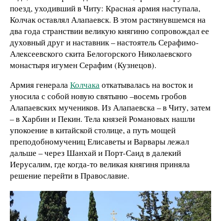
поезд, уходивший в Читу: Красная армия наступала,
Колчак оставлял Алапаевск. В этом растянувшемся на
два года странствии великую княгиню сопровождал ее
духовный друг и наставник – настоятель Серафимо-
Алексеевского скита Белогорского Николаевского
монастыря игумен Серафим (Кузнецов).
Армия генерала
Колчака
откатывалась на восток и
уносила с собой новую святыню –восемь гробов
Алапаевских мучеников. Из Алапаевска – в Читу, затем
– в Харбин и Пекин. Тела князей Романовых нашли
упокоение в китайской столице, а путь мощей
преподобномучениц Елисаветы и Варвары лежал
дальше – через Шанхай и Порт-Саид в далекий
Иерусалим, где когда-то великая княгиня приняла
решение перейти в Православие.