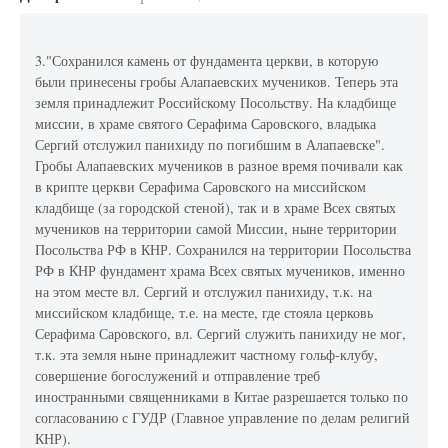
3."Сохранился камень от фундамента церкви, в которую
были принесены гробы Алапаевских мучеников. Теперь эта
земля принадлежит Российскому Посольству. На кладбище
миссии, в храме святого Серафима Саровского, владыка
Сергий отслужил панихиду по погибшим в Алапаевске".
Гробы Алапаевских мучеников в разное время почивали как
в крипте церкви Серафима Саровского на миссийском
кладбище (за городской стеной), так и в храме Всех святых
мучеников на территории самой Миссии, ныне территории
Посольства РФ в КНР. Сохранился на территории Посольства
РФ в КНР фундамент храма Всех святых мучеников, именно
на этом месте вл. Сергий и отслужил панихиду, т.к. на
миссийском кладбище, т.е. на месте, где стояла церковь
Серафима Саровского, вл. Сергий служить панихиду не мог,
т.к. эта земля ныне принадлежит частному гольф-клубу,
совершение богослужений и отправление треб
иностранными священниками в Китае разрешается только по
согласованию с ГУДР (Главное управление по делам религий
КНР).