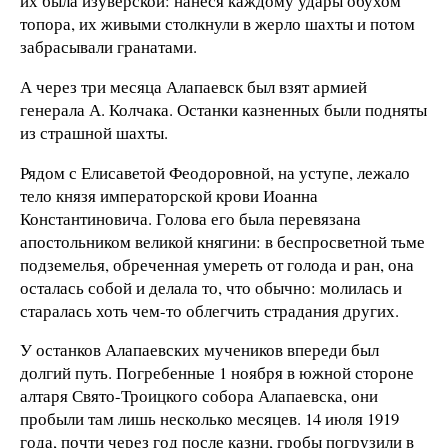
их была изуверской: нанеся каждому удары обухом
топора, их живыми столкнули в жерло шахты и потом
забрасывали гранатами.
А через три месяца Алапаевск был взят армией
генерала А. Колчака. Останки казненных были подняты
из страшной шахты.
Рядом с Елисаветой Феодоровной, на уступе, лежало
тело князя императорской крови Иоанна
Константиновича. Голова его была перевязана
апостольником великой княгини: в беспросветной тьме
подземелья, обреченная умереть от голода и ран, она
осталась собой и делала то, что обычно: молилась и
старалась хоть чем-то облегчить страдания других.
У останков Алапаевских мучеников впереди был
долгий путь. Погребенные 1 ноября в южной стороне
алтаря Свято-Троицкого собора Алапаевска, они
пробыли там лишь несколько месяцев. 14 июля 1919
года, почти через год после казни, гробы погрузили в