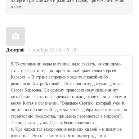
о.Сергий раньше жил и работал в Нарве, прихожане помнят
о нем.
1 ноября 2013, 16:18
Дмитрий
5."В отношении веры китайцы, надо сказать, не слишком-
то… толерантные, – осторожно подбирает слова Сергей
Карасев. – В стране запрещено ходить с какой-либо
религиозной атрибутикой". Это, простите, досужие домыслы
Сергея Карасева. Ни одному православному священнику
китайские власти не запрещали никогда ходить по городам и
весям Китая в облачении. "Владыке Сергию, который уже 40
лет не носил светской одежды, чтобы добраться с самолета на
территорию посольства, пришлось переодеться в мирское".
Такие, значит, у вл. Сергия были советчики...
6."Где находится захоронение великих князей – никому не
известно". Это не совсем так, что подтверждают и