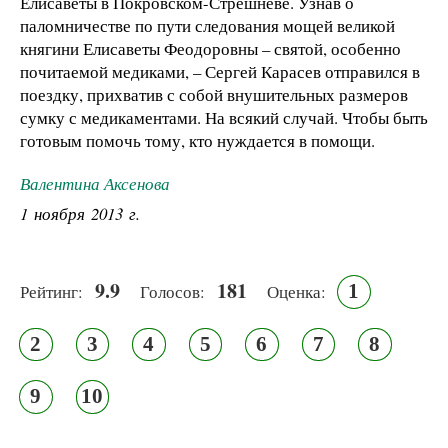
Елисаветы в Покровском-Стрешневе. Узнав о
паломничестве по пути следования мощей великой
княгини Елисаветы Феодоровны – святой, особенно
почитаемой медиками, – Сергей Карасев отправился в
поездку, прихватив с собой внушительных размеров
сумку с медикаментами. На всякий случай. Чтобы быть
готовым помочь тому, кто нуждается в помощи.
Валентина Аксенова
1 ноября 2013 г.
9.9
181
1
Рейтинг:
Голосов:
Оценка:
2
3
4
5
6
7
8
9
10