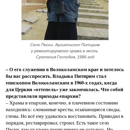
Село Пески. Архиепископ Питирим 
у ремонтируемого храма в честь 
Сретения Господня, 1986 год
– О его служении в Волоколамском крае и хотелось
бы вас расспросить. Владыка Питирим стал
епископом Волоколамским в 1960-х годах, когда
для Церкви «оттепель» уже закончилась. Что собой
представляли приходы епархии?
– Храмы в епархии, конечно, в плачевном состоянии
находились: сломанные кресты, осыпающиеся своды,
стены. Но всё ему удавалось восстановить. Приводил в
порядок, реставрировал, строил. Есть такое село
Пески, там от храма почти ничего не осталось. Но