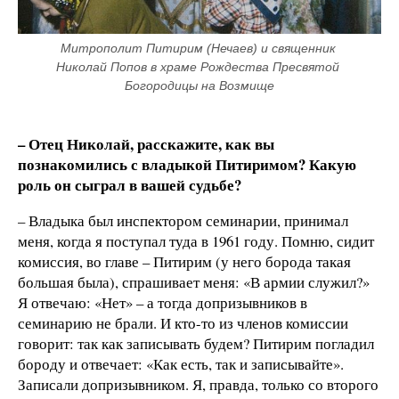
Митрополит Питирим (Нечаев) и священник 
Николай Попов в храме Рождества Пресвятой 
Богородицы на Возмище
– Отец Николай, расскажите, как вы
познакомились с владыкой Питиримом? Какую
роль он сыграл в вашей судьбе?
– Владыка был инспектором семинарии, принимал
меня, когда я поступал туда в 1961 году. Помню, сидит
комиссия, во главе – Питирим (у него борода такая
большая была), спрашивает меня: «В армии служил?»
Я отвечаю: «Нет» – а тогда допризывников в
семинарию не брали. И кто-то из членов комиссии
говорит: так как записывать будем? Питирим погладил
бороду и отвечает: «Как есть, так и записывайте».
Записали допризывником. Я, правда, только со второго