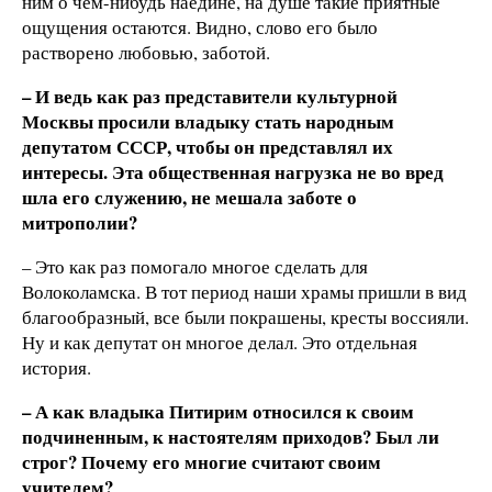
ним о чем-нибудь наедине, на душе такие приятные
ощущения остаются. Видно, слово его было
растворено любовью, заботой.
– И ведь как раз представители культурной
Москвы просили владыку стать народным
депутатом СССР, чтобы он представлял их
интересы. Эта общественная нагрузка не во вред
шла его служению, не мешала заботе о
митрополии?
– Это как раз помогало многое сделать для
Волоколамска. В тот период наши храмы пришли в вид
благообразный, все были покрашены, кресты воссияли.
Ну и как депутат он многое делал. Это отдельная
история.
– А как владыка Питирим относился к своим
подчиненным, к настоятелям приходов? Был ли
строг? Почему его многие считают своим
учителем?