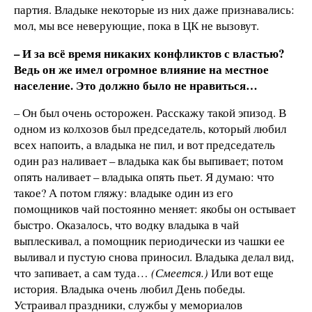
партия. Владыке некоторые из них даже признавались:
мол, мы все неверующие, пока в ЦК не вызовут.
– И за всё время никаких конфликтов с властью?
Ведь он же имел огромное влияние на местное
население. Это должно было не нравиться…
– Он был очень осторожен. Расскажу такой эпизод. В
одном из колхозов был председатель, который любил
всех напоить, а владыка не пил, и вот председатель
один раз наливает – владыка как бы выпивает; потом
опять наливает – владыка опять пьет. Я думаю: что
такое? А потом гляжу: владыке один из его
помощников чай постоянно меняет: якобы он остывает
быстро. Оказалось, что водку владыка в чай
выплескивал, а помощник периодически из чашки ее
выливал и пустую снова приносил. Владыка делал вид,
что запивает, а сам туда…
(Смеется.)
Или вот еще
история. Владыка очень любил День победы.
Устраивал праздники, службы у мемориалов