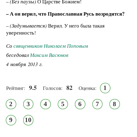
–
(Без паузы)
О Царстве Божием!
– А он верил, что Православная Русь возродится?
–
(Задумывается)
Верил. У него была такая
уверенность!
Со
священником Николаем Поповым
беседовал
Максим Васюнов
4 ноября 2013 г.
9.5
82
1
Рейтинг:
Голосов:
Оценка:
2
3
4
5
6
7
8
9
10