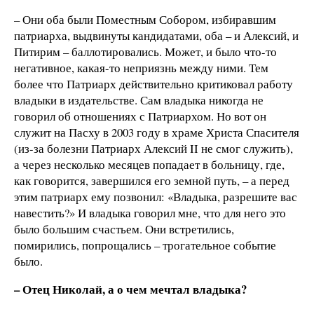
– Они оба были Поместным Собором, избиравшим
патриарха, выдвинуты кандидатами, оба – и Алексий, и
Питирим – баллотировались. Может, и было что-то
негативное, какая-то неприязнь между ними. Тем
более что Патриарх действительно критиковал работу
владыки в издательстве. Сам владыка никогда не
говорил об отношениях с Патриархом. Но вот он
служит на Пасху в 2003 году в храме Христа Спасителя
(из-за болезни Патриарх Алексий II не смог служить),
а через несколько месяцев попадает в больницу, где,
как говорится, завершился его земной путь, – а перед
этим патриарх ему позвонил: «Владыка, разрешите вас
навестить?» И владыка говорил мне, что для него это
было большим счастьем. Они встретились,
помирились, попрощались – трогательное событие
было.
– Отец Николай, а о чем мечтал владыка?