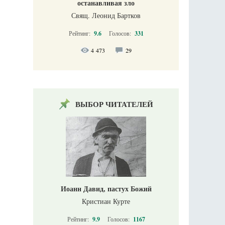
останавливая зло
Свящ. Леонид Бартков
Рейтинг:
9.6
Голосов:
331
4 473
29
ВЫБОР ЧИТАТЕЛЕЙ
Иоанн Давид, пастух Божий
Кристиан Курте
Рейтинг:
9.9
Голосов:
1167