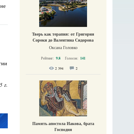
 не
Тверь как терапия: от Григория
Сороки до Валентина Сидорова
Оксана Головко
Рейтинг:
9.8
Голосов:
141
гии
2 394
2
5 г.
Память апостола Иакова, брата
Господня