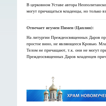
В церковном Уставе автора Неополитанск
могут причащаться младенцы, но только в
Отвечает игумен Пимен (Цаплин):
На литургии Преждеосвященных Даров пр
простое вино, не являющееся Кровью. Мл
Телом не причащают, т.к. они не могут п
Преждеосвященных Даров младенцев прич