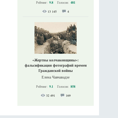
Рейтинг:
9.8
Голосов:
481
13 145
4
«Жертвы колчаковщины»:
фальсификация фотографий времен
Гражданской войны
Елена Чавчавадзе
Рейтинг:
9.1
Голосов:
858
32 491
169