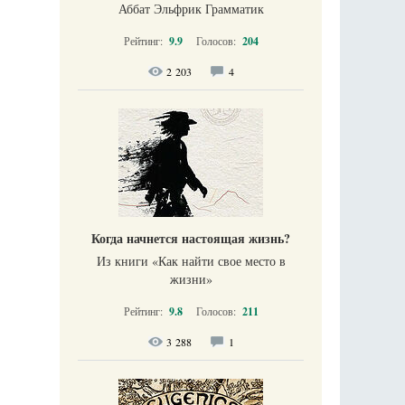
Аббат Эльфрик Грамматик
Рейтинг:
9.9
Голосов:
204
2 203
4
Когда начнется настоящая жизнь?
Из книги «Как найти свое место в
жизни​»
Рейтинг:
9.8
Голосов:
211
3 288
1