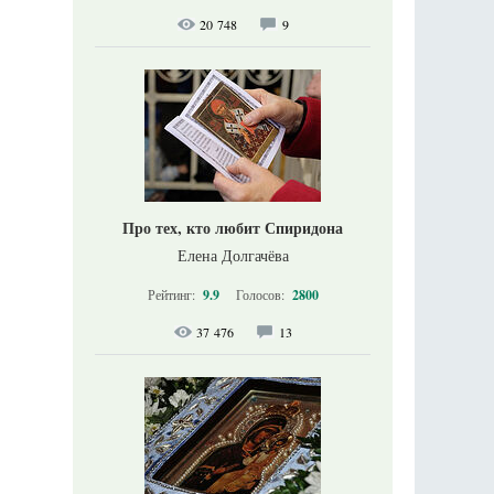
20 748
9
Про тех, кто любит Спиридона
Елена Долгачёва
Рейтинг:
9.9
Голосов:
2800
37 476
13