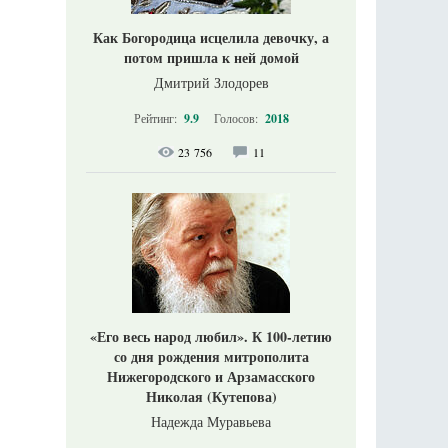
Как Богородица исцелила девочку, а
потом пришла к ней домой
Дмитрий Злодорев
Рейтинг:
9.9
Голосов:
2018
23 756
11
«Его весь народ любил». К 100-летию
со дня рождения митрополита
Нижегородского и Арзамасского
Николая (Кутепова)
Надежда Муравьева