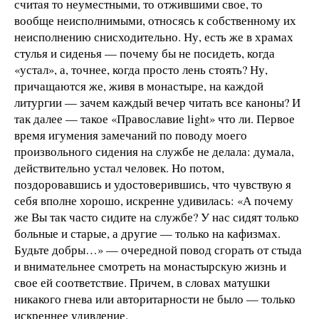
считая то неуместными, то отжившими свое, то
вообще неисполнимыми, относясь к собственному их
неисполнению снисходительно. Ну, есть же в храмах
стулья и сиденья — почему бы не посидеть, когда
«устал», а, точнее, когда просто лень стоять? Ну,
причащаются же, живя в монастыре, на каждой
литургии — зачем каждый вечер читать все каноны? И
так далее — такое «Православие light» что ли. Первое
время игумения замечаний по поводу моего
произвольного сидения на службе не делала: думала,
действительно устал человек. Но потом,
поздоровавшись и удостоверившись, что чувствую я
себя вполне хорошо, искренне удивилась: «А почему
же Вы так часто сидите на службе? У нас сидят только
больные и старые, а другие — только на кафизмах.
Будьте добры…» — очередной повод сгорать от стыда
и внимательнее смотреть на монастырскую жизнь и
свое ей соответствие. Причем, в словах матушки
никакого гнева или авторитарности не было — только
искреннее удивление.