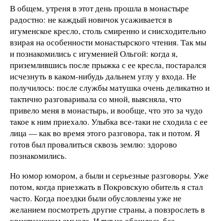
В общем, утреня в этот день прошла в монастыре
радостно: не каждый новичок усаживается в
игуменское кресло, столь смиренно и снисходительно
взирая на особенности монастырского чтения. Так мы
и познакомились с игуменией Ольгой: когда я,
приземлившись после прыжка с ее кресла, постарался
исчезнуть в каком-нибудь дальнем углу у входа. Не
получилось: после службы матушка очень деликатно и
тактично разговаривала со мной, выясняла, что
привело меня в монастырь, и вообще, что это за чудо
такое к ним приехало. Улыбка все-таки не сходила с ее
лица — как во время этого разговора, так и потом. Я
готов был провалиться сквозь землю: здорово
познакомились.
Но юмор юмором, а были и серьезные разговоры. Уже
потом, когда приезжать в Покровскую обитель я стал
часто. Когда поездки были обусловлены уже не
желанием посмотреть другие страны, а повзрослеть в
христианском смысле. И тут не обошлось без