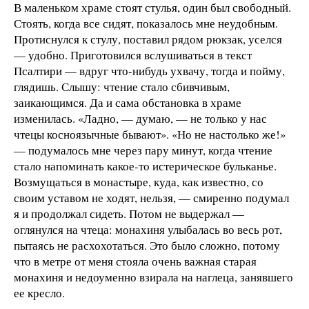
В маленьком храме стоят стулья, один был свободный.
Стоять, когда все сидят, показалось мне неудобным.
Протиснулся к стулу, поставил рядом рюкзак, уселся
— удобно. Приготовился вслушиваться в текст
Псалтири — вдруг что-нибудь ухвачу, тогда и пойму,
глядишь. Слышу: чтение стало сбивчивым,
заикающимся. Да и сама обстановка в храме
изменилась. «Ладно, — думаю, — не только у нас
чтецы косноязычные бывают». «Но не настолько же!»
— подумалось мне через пару минут, когда чтение
стало напоминать какое-то истерическое бульканье.
Возмущаться в монастыре, куда, как известно, со
своим уставом не ходят, нельзя, — смиренно подумал
я и продолжал сидеть. Потом не выдержал —
оглянулся на чтеца: монахиня улыбалась во весь рот,
пытаясь не расхохотаться. Это было сложно, потому
что в метре от меня стояла очень важная старая
монахиня и недоуменно взирала на наглеца, занявшего
ее кресло.