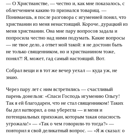
— О Христианстве, — честно и, как мне показалось, с
облегчением каким-то признался товарищ. —
Понимаешь, я после разговора с игуменией понял, что
христианин из меня ненастоящий. Короче, дурацкий из
меня христианин. Она мне пару вопросов задала и
попросила честно над ними подумать. Какие вопросы
— не твое дело, а ответ мой такой: я не достоин быть
не только священником, но и христианином тоже,
понял?! Я, может, гад самый настоящий. Вот.
Собрал вещи и в тот же вечер уехал — куда уж, не
знаю.
Через пару лет с ним встретились — счастливый
парень донельзя: «Спаси Господь игумению Ольгу!
Так я ей благодарен, что не стал священником! Таких
бы дел натворил, а она уберегла — и меня и
потенциальных прихожан, которым такая опасность
угрожала!» — «Так о чем говорили-то тогда?» —
повторил я свой деликатный вопрос. — «Я ж сказал: о