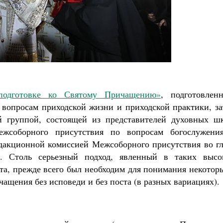
Как найти своё место в жизни
Кирилл Мурышев
подготовке ко Святому Причащению»
, подготовленн
вопросам приходской жизни и приходской практики, за
й группой, состоящей из представителей духовных шк
ежсоборного присутствия по вопросам богослужени
едакционной комиссией Межсоборного присутствия во гл
. Столь серьезный подход, явленный в таких высо
нта, прежде всего был необходим для понимания некото
щения без исповеди и без поста (в разных вариациях).