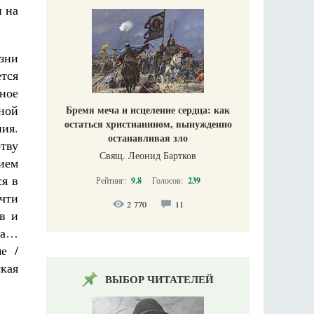
и на
зни
тся
ное
ной
Бремя меча и исцеление сердца: как
остаться христианином, вынужденно
ия.
останавливая зло
тву
Свящ. Леонид Бартков
ием
ся в
Рейтинг:
9.8
Голосов:
239
очти
2 770
11
в и
га…
е /
кая
ВЫБОР ЧИТАТЕЛЕЙ