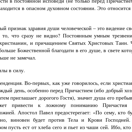
сти в постоянной исповеди (не только перед Причастие
находится в опасном духовном состоянии. Это относится
вый признак здравия души человеческой – это видение с
ь то, что сразу не видно? Постоянным умным трезвени
т христианин, и причащением Святых Христовых Таин. 
больше Божественной благодати в его душе, в свете кот
ньше не замечал.
илы в силу.
тенденция. Во-первых, как уже говорилось, если христи
аждый день, особенно перед Причастием (ибо добрый хо
атем приглашает дорогого Гостя), значит душа его пребы
ожет привести к ложному пониманию Причастия 
ожией. Апостол Павел предостерегает: «По сему, кто б
но, виновен будет против Тела и Крови Господней.
м пусть ест от хлеба сего и пьет из чаши сей. Ибо, кто