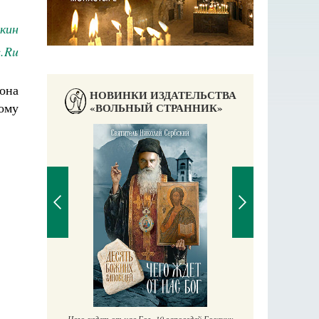
кин
в.Ru
она
НОВИНКИ ИЗДАТЕЛЬСТВА
ому
«ВОЛЬНЫЙ СТРАННИК»
П
Е
аучись у