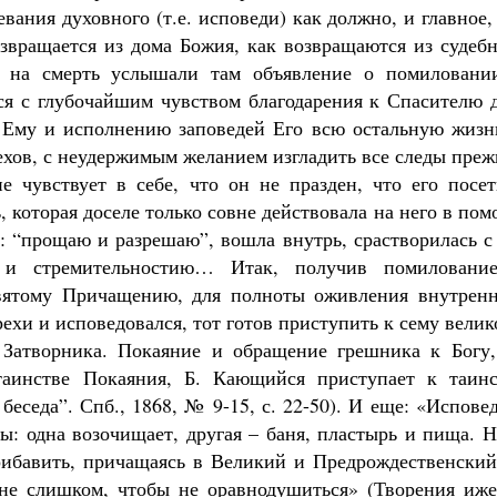
вания духовного (т.е. исповеди) как должно, и главное,
озвращается из дома Божия, как возвращаются из судеб
а на смерть услышали там объявление о помиловани
ся с глубочайшим чувством благодарения к Спасителю 
 Ему и исполнению заповедей Его всю остальную жизнь
ехов, с неудержимым желанием изгладить все следы пре
 чувствует в себе, что он не празден, что его посет
, которая доселе только совне действовала на него в по
и: “прощаю и разрешаю”, вошла внутрь, срастворилась с
 и стремительностию… Итак, получив помиловани
вятому Причащению, для полноты оживления внутренн
рехи и исповедовался, тот готов приступить к сему вели
 Затворника. Покаяние и обращение грешника к Богу,
аинстве Покаяния, Б. Кающийся приступает к таинс
седа”. Спб., 1868, № 9-15, с. 22-50). И еще: «Испове
ы: одна возочищает, другая – баня, пластырь и пища. 
рибавить, причащаясь в Великий и Предрождественский
не слишком, чтобы не оравнодушиться» (Творения иже