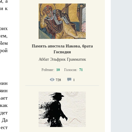
м, а
 и к
воих
ем,
Чем
Память апостола Иакова, брата
орой
Господня
Аббат Эльфрик Грамматик
Рейтинг:
10
Голосов:
71
728
1
анин
зяин
вает
как
удет
 Да
 ест