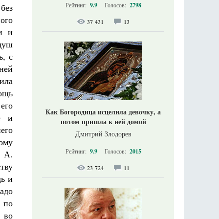
Рейтинг:
9.9
Голосов:
2798
 без
ного
37 431
13
и и
душ
, с
жней
ила
мощь
 его
Как Богородица исцелила девочку, а
е и
потом пришла к ней домой
его
Дмитрий Злодорев
кому
Рейтинг:
9.9
Голосов:
2015
 А.
тву
23 724
11
дь и
Надо
 по
 во