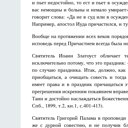
и пьет недостойно, то ест и пьет в осужде
вас немощны и больны и немало умирает» 
говорит слова: «Да не в суд или в осужд
Например, апостол Иуда причастился, и ту
Вообще на протяжении всех веков порядо
исповедь перед Причастием всегда была н
Святитель Иоанн Златоуст обличает т
исключительно потому, что это праздник:
по случаю праздника. Итак, должно, как
приобщаться, а очищать совесть и тогд
имеет права и в праздник причащаться 
прегрешения искренним покаянием вправе
Таин и достойно наслаждаться Божественн
Спб., 1899, т.2, кн.1, с.401-413).
Святитель Григорий Палама в проповед
же с дурной совестию, и не получив бл