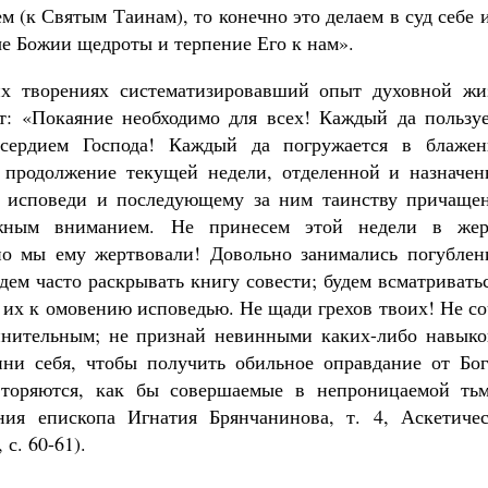
 (к Святым Таинам), то конечно это делаем в суд себе 
ые Божии щедроты и терпение Его к нам».
их творениях систематизировавший опыт духовной жи
т: «Покаяние необходимо для всех! Каждый да пользуе
сердием Господа! Каждый да погружается в блажен
 продолжение текущей недели, отделенной и назначен
у исповеди и последующему за ним таинству причащен
жным вниманием. Не принесем этой недели в жер
но мы ему жертвовали! Довольно занимались погублен
дем часто раскрывать книгу совести; будем всматривать
ь их к омовению исповедью. Не щади грехов твоих! Не с
инительным; не признай невинными каких-либо навыко
ни себя, чтобы получить обильное оправдание от Бо
торяются, как бы совершаемые в непроницаемой тьм
ения епископа Игнатия Брянчанинова, т. 4, Аскетичес
с. 60-61).