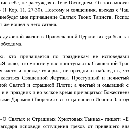
ние себе, не рассуждая о Теле Господнем. От того многи
(1 Кор. 11, 27-30). Поэтому и священник, выходя с Ча
ениебудет мне причащение Святых Твоих Таинств, Госпо
т же вошел в него сатана.
к духовной жизни в Православной Церкви всегда был та
еобходима.
ех, кто причащается по праздникам не исповедавш
 «Я знаю, что многие у нас приступают к Священной Тра
 я часто и прежде говорил, не праздники наблюдать, ч
а касаться Священной Жертвы. Преступный и нечистый
этой Святой и страшной Плоти; а чистый и омывший с
 и в праздник и во всякое время причащаться Божестве
ыми Дарами» (Творения свт. отца нашего Иоанна Златоу
и «О Святых и Страшных Христовых Таинах» пишет: «Е
агодаря исповеди отпущения грехов от приявшего вла