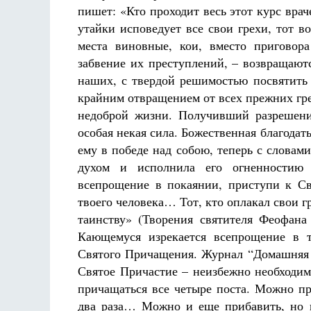
пишет: «Кто проходит весь этот курс враче
утайки исповедует все свои грехи, тот в
места виновные, кои, вместо приговор
забвение их преступлений, – возвращают
наших, с твердой решимостью посвятить
крайним отвращением от всех прежних гр
недоброй жизни. Получивший разрешение
особая некая сила. Божественная благодать
ему в победе над собою, теперь с словам
духом и исполнила его огненностию
всепрощение в покаянии, приступи к С
твоего человека… Тот, кто оплакал свои г
таинству» (Творения святителя Феофана
Кающемуся изрекается всепрощение в т
Святого Причащения. Журнал “Домашняя бе
Святое Причастие – неизбежно необходим
причащаться все четыре поста. Можно п
два раза… Можно и еще прибавить, но 