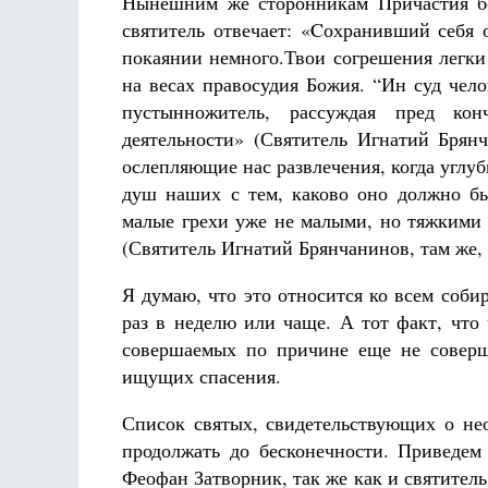
Нынешним же сторонникам Причастия без
святитель отвечает: «Cохранивший себя 
покаянии немного.Твои согрешения легки 
на весах правосудия Божия. “Ин суд чел
пустынножитель, рассуждая пред ко
деятельности» (Святитель Игнатий Брянч
ослепляющие нас развлечения, когда углуб
душ наших с тем, каково оно должно б
малые грехи уже не малыми, но тяжкими
(Святитель Игнатий Брянчанинов, там же, с
Я думаю, что это относится ко всем соб
раз в неделю или чаще. А тот факт, что 
совершаемых по причине еще не соверш
ищущих спасения.
Список святых, свидетельствующих о н
продолжать до бесконечности. Приведем 
Феофан Затворник, так же как и святител