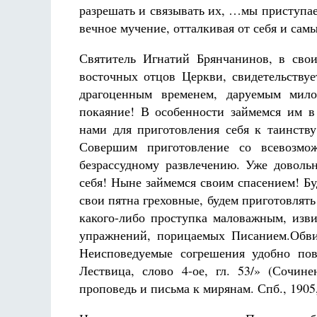
разрешать и связывать их, …мы приступаем
вечное мучение, отталкивая от себя и сам
Святитель Игнатий Брянчанинов, в сво
восточных отцов Церкви, свидетельствуе
драгоценным временем, даруемым мило
покаяние! В особенности займемся им в
нами для приготовления себя к таинств
Совершим приготовление со всевозмо
безрассудному развлечению. Уже доволь
себя! Ныне займемся своим спасением! Бу
свои пятна греховные, будем приготовлят
какого-либо проступка маловажным, изв
упражнений, порицаемых Писанием.Обви
Неисповедуемые согрешения удобно пов
Лествица, слово 4-ое, гл. 53/» (Сочин
проповедь и письма к мирянам. Спб., 1905, 