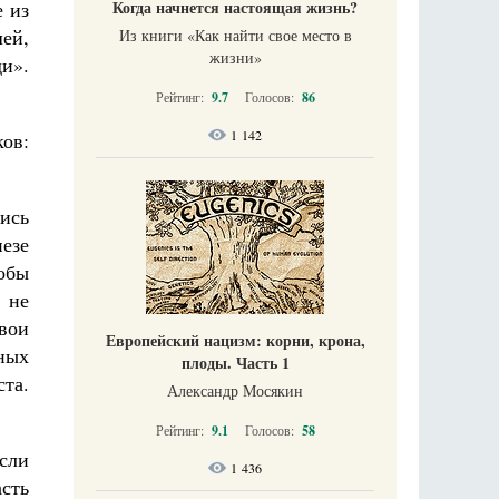
е из
Когда начнется настоящая жизнь?
шей,
Из книги «Как найти свое место в
жизни​»
ди».
Рейтинг:
9.7
Голосов:
86
1 142
ков:
ись
пезе
тобы
 не
вои
Европейский нацизм: корни, крона,
нных
плоды. Часть 1
ста.
Александр Мосякин
Рейтинг:
9.1
Голосов:
58
сли
1 436
сть