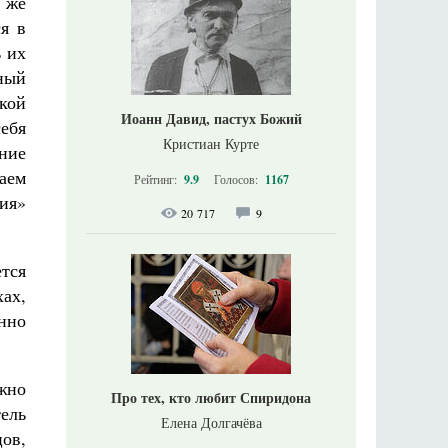
 же
я в
ь их
ный
кой
Иоанн Давид, пастух Божий
ебя
Кристиан Курте
яние
аем
Рейтинг:
9.9
Голосов:
1167
ия»
20 717
9
ется
хах,
нно
жно
Про тех, кто любит Спиридона
ель
Елена Долгачёва
цов,