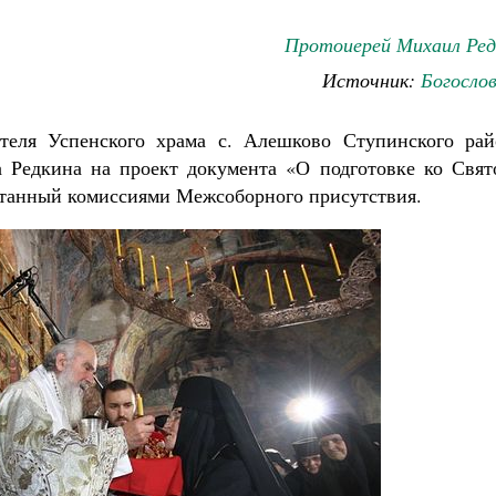
Протоиерей Михаил Ред
Источник:
Богосло
ятеля Успенского храма с. Алешково Ступинского рай
 Редкина на проект документа «О подготовке ко Свят
танный комиссиями Межсоборного присутствия.
Великомученик Георгий Победоносец. Н
святого
Роман Котов