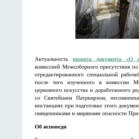
Фредерика де Грааф
Актуальность
проекта документа «О 
комиссией Межсоборного присутствия по 
отредактированного специальной рабоче
после чего изученного в комиссии М
церковного искусства и доработанного р
со Святейшим Патриархом, несомненна
инстанциях при подготовке этого докуме
священниками и мирянами опасности Прича
Об исповеди