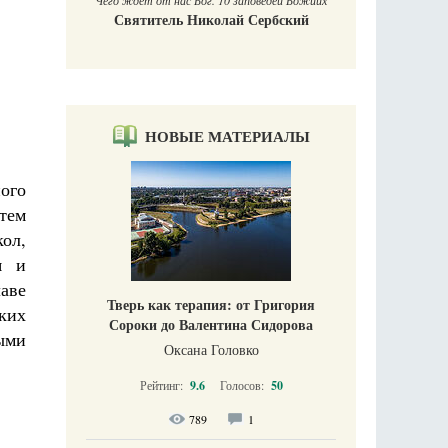
Чего ждет от нас Бог. 10 заповедей Божиих
Святитель Николай Сербский
НОВЫЕ МАТЕРИАЛЫ
ого
тем
ол,
я и
аве
Тверь как терапия: от Григория
ких
Сороки до Валентина Сидорова
рыми
Оксана Головко
Рейтинг:
9.6
Голосов:
50
789
1