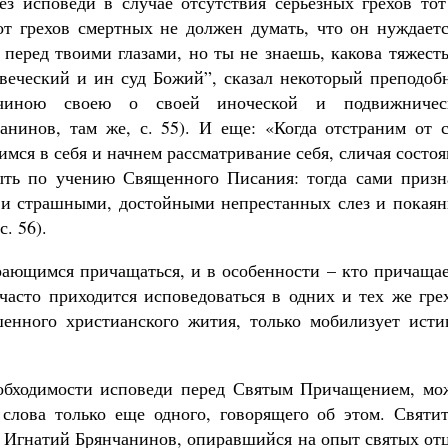
 исповеди в случае отсутствия серьезных грехов тот
от грехов смертных не должен думать, что он нуждаетс
перед твоими глазами, но ты не знаешь, какова тяжест
овеческий и ин суд Божий”, сказал некоторый преподоб
нчиною своею о своей иноческой и подвижничес
анинов, там же, с. 55). И еще: «Когда отстраним от с
имся в себя и начнем рассматривание себя, сличая состо
ыть по учению Священного Писания: тогда сами призн
 и страшными, достойными непрестанных слез и покаян
. 56).
ирающимся причащаться, и в особенности – кто причаща
часто приходится исповедоваться в одних и тех же гре
енного христианского жития, только мобилизует исти
еобходимости исповеди перед Святым Причащением, мо
слова только еще одного, говорящего об этом. Святит
ь Игнатий Брянчанинов, опиравшийся на опыт святых от