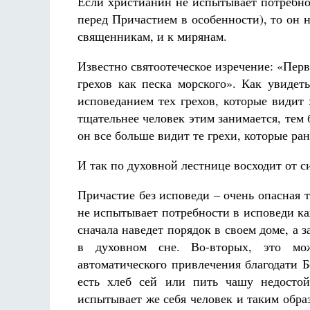
Если христианин не испытывает потребно
перед Причастием в особенности), то он 
священникам, и к мирянам.
Известно святоотеческое изречение: «Пер
грехов как песка морского». Как увидет
исповеданием тех грехов, которые види
тщательнее человек этим занимается, тем 
он все больше видит те грехи, которые ра
И так по духовной лестнице восходит от с
Причастие без исповеди – очень опасная 
не испытывает потребности в исповеди к
сначала наведет порядок в своем доме, а з
в духовном сне. Во-вторых, это м
автоматического привлечения благодати Б
есть хлеб сей или пить чашу недостой
испытывает же себя человек и таким образо