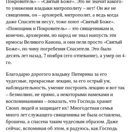
Покровитель» – «Святый Боже». Это не значит какого-
то унижения владыки митрополиту – нет! Он же не
священник, он – архиерей, митрополит, а ведь когда
даже Спасителя несут, тоже поют «Святый Боже».
«Помощник и Покровитель» – это священникам и,
конечно, архиереям, но народ не знал наизусть эти
ирмосы Великого Канона, и они пели просто «Святый
Боже», по чину погребения Спасителя. Это было
десять лет назад, 7 ноября (его отпевание), а умер он 4-
го.
Благодарю дорогого владыку Питирима за его
чудесные, прекрасные лекции, за его острый ум,
наблюдательность, умение построить лекцию и вот так
– безмолвно, не прямо, а некоторыми намеками и
воспоминаниями – показать, что Господь хранит
Своих людей и защищает их! Многодетная семья
много лет служащего священника не была оставлена,
брошена, а спасена таким чудесным образом. Даже
сейчас, вспоминая об этом, я радуюсь, как Господь