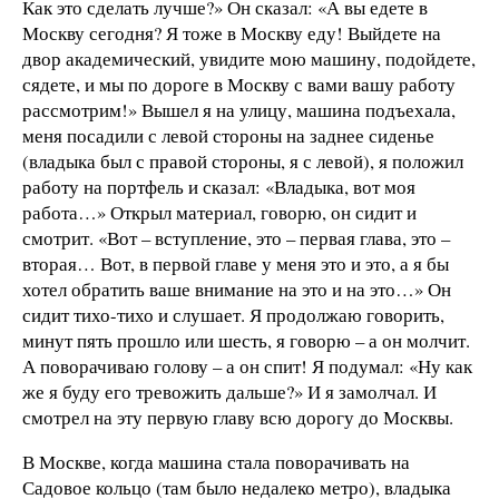
Как это сделать лучше?» Он сказал: «А вы едете в
Москву сегодня? Я тоже в Москву еду! Выйдете на
двор академический, увидите мою машину, подойдете,
сядете, и мы по дороге в Москву с вами вашу работу
рассмотрим!» Вышел я на улицу, машина подъехала,
меня посадили с левой стороны на заднее сиденье
(владыка был с правой стороны, я с левой), я положил
работу на портфель и сказал: «Владыка, вот моя
работа…» Открыл материал, говорю, он сидит и
смотрит. «Вот – вступление, это – первая глава, это –
вторая… Вот, в первой главе у меня это и это, а я бы
хотел обратить ваше внимание на это и на это…» Он
сидит тихо-тихо и слушает. Я продолжаю говорить,
минут пять прошло или шесть, я говорю – а он молчит.
А поворачиваю голову – а он спит! Я подумал: «Ну как
же я буду его тревожить дальше?» И я замолчал. И
смотрел на эту первую главу всю дорогу до Москвы.
В Москве, когда машина стала поворачивать на
Садовое кольцо (там было недалеко метро), владыка