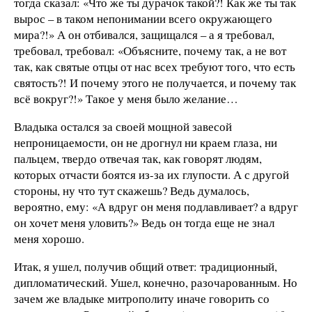
тогда сказал: «Что же ты дурачок такой?! Как же ты так
вырос – в таком непонимании всего окружающего
мира?!» А он отбивался, защищался – а я требовал,
требовал, требовал: «Объясните, почему так, а не вот
так, как святые отцы от нас всех требуют того, что есть
святость?! И почему этого не получается, и почему так
всё вокруг?!» Такое у меня было желание…
Владыка остался за своей мощной завесой
непроницаемости, он не дрогнул ни краем глаза, ни
пальцем, твердо отвечая так, как говорят людям,
которых отчасти боятся из-за их глупости. А с другой
стороны, ну что тут скажешь? Ведь думалось,
вероятно, ему: «А вдруг он меня подлавливает? а вдруг
он хочет меня уловить?» Ведь он тогда еще не знал
меня хорошо.
Итак, я ушел, получив общий ответ: традиционный,
дипломатический. Ушел, конечно, разочарованным. Но
зачем же владыке митрополиту иначе говорить со