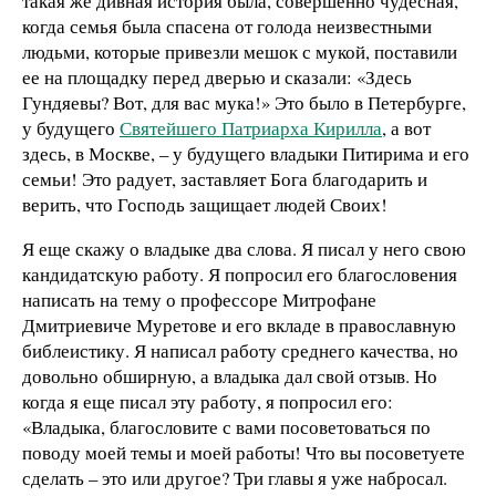
такая же дивная история была, совершенно чудесная,
когда семья была спасена от голода неизвестными
людьми, которые привезли мешок с мукой, поставили
ее на площадку перед дверью и сказали: «Здесь
Гундяевы? Вот, для вас мука!» Это было в Петербурге,
у будущего
Святейшего Патриарха Кирилла
, а вот
здесь, в Москве, – у будущего владыки Питирима и его
семьи! Это радует, заставляет Бога благодарить и
верить, что Господь защищает людей Своих!
Я еще скажу о владыке два слова. Я писал у него свою
кандидатскую работу. Я попросил его благословения
написать на тему о профессоре Митрофане
Дмитриевиче Муретове и его вкладе в православную
библеистику. Я написал работу среднего качества, но
довольно обширную, а владыка дал свой отзыв. Но
когда я еще писал эту работу, я попросил его:
«Владыка, благословите с вами посоветоваться по
поводу моей темы и моей работы! Что вы посоветуете
сделать – это или другое? Три главы я уже набросал.