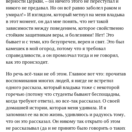
верности Церкви, – он ничего этого не переступал и
никого не предавал. Но он всё равно заболел раком и
умирал!» И взглядом, который метнул на меня владыка
в этот момент, он дал мне понять, что нет такой
зависимости между поведением, которое свойственно
стойким защитникам веры, и болезнями! Нет! Это
бывает и с теми, кто безупречен, верен и свят. Это был
камешек в мой огород, потому что я требовал
справедливости, а он промолчал тогда и не говорил,
как это происходит.
Но речь всё-таки не об этом. Главное вот что: прочитав
воспоминания многих людей, я нигде не встретил
одного рассказа, который владыка тоже с некоторой
горечью (потому что студенты бывают беспощадны,
когда требуют ответа), но все-так рассказал. О своей
домашней истории, которая меня удивила. И я
запомнил ее на всю жизнь, удивляюсь и радуюсь тому,
что он это рассказал. Он никому так открыто об этом
не рассказывал (да и не принято было говорить о таких