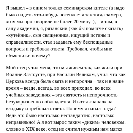
Я вышел – в одном только семинарском кителе (а надо
было надеть что-нибудь потеплее: я так тогда замерз,
хотя мы проговорили не более 20 минут), – и там, в
саду академии, я, рязанский (как бы помягче сказать)
«кутейник», сын священника, ищущий истины и
справедливости, стал задавать ему беспощадные
вопросы и требовал ответа. Требовал, чтобы мне
объяснили: почему?
Мой отец учил меня, что мы живем так, как жили при
Иоанне Златоусте, при Василии Великом, учил, что как
Церковь всегда была свята и непорочна – так и в наше
время – везде, всегда, во всех приходах, во всех
учебных заведениях – эта святость и непорочность
безукоризненно соблюдается. И вот я «напал» на
владыку и требовал ответа. Почему я напал тогда?
Ведь это было настолько нестандартно, настолько
неправильно! А я вот вырос таким «диким» человеком,
словно в XIX веке; отец не считал нужным нам мягко