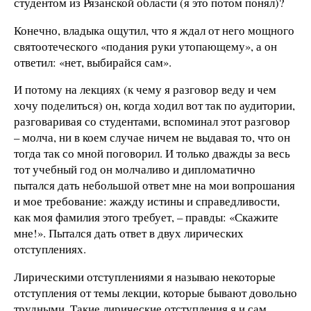
студентом из Рязанской области (я это потом понял)?
Конечно, владыка ощутил, что я ждал от него мощного
святоотеческого «подания руки утопающему», а он
ответил: «нет, выбирайся сам».
И потому на лекциях (к чему я разговор веду и чем
хочу поделиться) он, когда ходил вот так по аудитории,
разговаривая со студентами, вспоминал этот разговор
– молча, ни в коем случае ничем не выдавая то, что он
тогда так со мной поговорил. И только дважды за весь
тот учебный год он молчаливо и дипломатично
пытался дать небольшой ответ мне на мои вопрошания
и мое требование: жажду истины и справедливости,
как моя фамилия этого требует, – правды: «Скажите
мне!». Пытался дать ответ в двух лирических
отступлениях.
Лирическими отступлениями я называю некоторые
отступления от темы лекции, которые бывают довольно
трудными. Такие лирические отступления я и сам