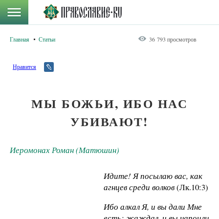
Главная
Статьи
36 793 просмотров
Нравится
МЫ БОЖЬИ, ИБО НАС
УБИВАЮТ!
Иеромонах Роман (Матюшин)
Идите! Я посылаю вас, как
агнцев среди волков
(Лк.10:3)
Ибо алкал Я, и вы дали Мне
есть; жаждал, и вы напоили