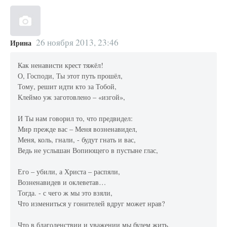
26 ноября 2013, 23:46
Ирина
Как ненависти крест тяжёл!
О, Господи, Ты этот путь прошёл,
Тому, решит идти кто за Тобой,
Клеймо уж заготовлено – «изгой»,
И Ты нам говорил то, что предвидел:
Мир прежде вас – Меня возненавидел,
Меня, коль, гнали, - будут гнать и вас,
Ведь не услышан Вопиющего в пустыне глас,
Его – убили, а Христа – распяли,
Возненавидев и оклеветав…
Тогда. - с чего ж мы это взяли,
Что измениться у гонителей вдруг может нрав?
Что в благоденствии и уважении мы будем жить,