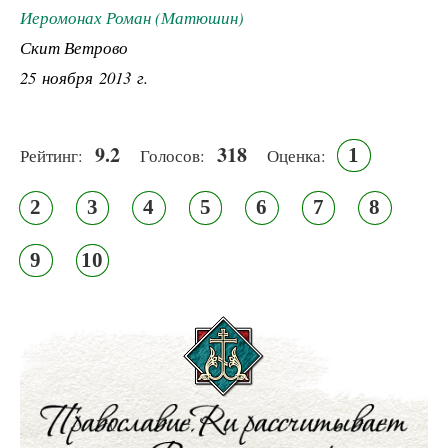
Иеромонах Роман (Матюшин)
Скит Ветрово
25 ноября 2013 г.
9.2
318
1
Рейтинг:
Голосов:
Оценка:
2
3
4
5
6
7
8
9
10