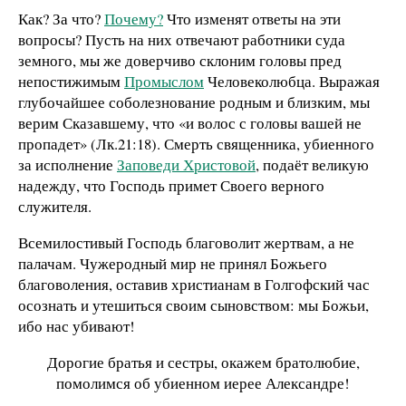
Как? За что?
Почему?
Что изменят ответы на эти
вопросы? Пусть на них отвечают работники суда
земного, мы же доверчиво склоним головы пред
непостижимым
Промыслом
Человеколюбца. Выражая
глубочайшее соболезнование родным и близким, мы
верим Сказавшему, что «и волос с головы вашей не
пропадет
»
(Лк.21:18). Смерть священника, убиенного
за исполнение
Заповеди Христовой
, подаёт великую
надежду, что Господь примет Своего верного
служителя.
Всемилостивый Господь благоволит жертвам, а не
палачам. Чужеродный мир не принял Божьего
благоволения, оставив христианам в Голгофский час
осознать и утешиться своим сыновством: мы Божьи,
ибо нас убивают!
Дорогие братья и сестры, окажем братолюбие,
помолимся об убиенном иерее Александре!