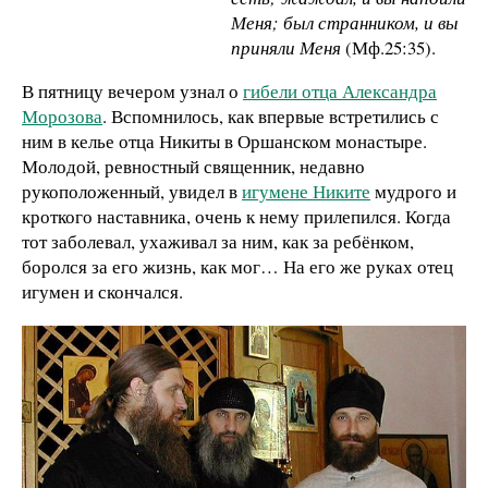
Меня; был странником, и вы
приняли Меня
(Мф.25:35).
В пятницу вечером узнал о
гибели отца Александра
Морозова
. Вспомнилось, как впервые встретились с
ним в келье отца Никиты в Оршанском монастыре.
Молодой, ревностный священник, недавно
рукоположенный, увидел в
игумене Никите
мудрого и
кроткого наставника, очень к нему прилепился. Когда
тот заболевал, ухаживал за ним, как за ребёнком,
боролся за его жизнь, как мог… На его же руках отец
игумен и скончался.