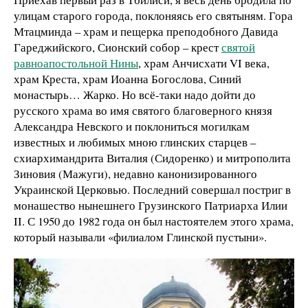
улицам старого города, поклоняясь его святыням. Гора
Мтацминда – храм и пещерка преподобного Давида
Гареджийского, Сионский собор – крест
святой
равноапостольной Нины
, храм Анчисхати VI века,
храм Креста, храм Иоанна Богослова, Синий
монастырь… Жарко. Но всё-таки надо дойти до
русского храма во имя святого благоверного князя
Александра Невского и поклониться могилкам
известных и любимых мною глинских старцев –
схиархимандрита Виталия (Сидоренко) и митрополита
Зиновия (Мажуги), недавно канонизированного
Украинской Церковью. Последний совершал постриг в
монашество нынешнего Грузинского Патриарха Илии
II. С 1950 до 1982 года он был настоятелем этого храма,
который называли «филиалом Глинской пустыни».