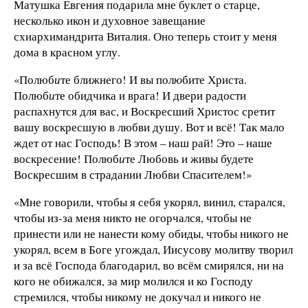
Матушка Евгения подарила мне буклет о старце,
несколько икон и духовное завещание
схиархимандрита Виталия. Оно теперь стоит у меня
дома в красном углу.
«Полюб
и
те ближнего! И вы пол
ю
бите Христа.
Полюб
и
те обидчика и врага! И двери радости
распахнутся для вас, и Воскресший Христос сретит
вашу воскресшую в любви душу. Вот и всё! Так мало
ждет от нас Господь! В этом – наш рай! Это – наше
воскресение! Полюб
и
те Любовь и живы будете
Воскресшим в страдании Любви Спасителем!»
«Мне говорили, чтобы я себя укорял, винил, старался,
чтобы из-за меня никто не огорчался, чтобы не
принести или не нанести кому обиды, чтобы никого не
укорял, всем в Боге угождал, Иисусову молитву творил
и за всё Господа благодарил, во всём смирялся, ни на
кого не обижался, за мир молился и ко Господу
стремился, чтобы никому не докучал и никого не