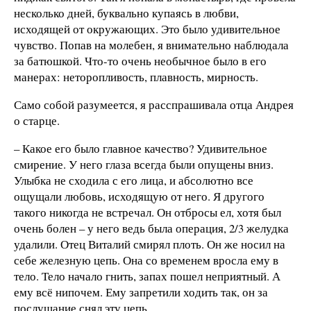
несколько дней, буквально купаясь в любви,
исходящей от окружающих. Это было удивительное
чувство. Попав на молебен, я внимательно наблюдала
за батюшкой. Что-то очень необычное было в его
манерах: неторопливость, плавность, мирность.
Само собой разумеется, я расспрашивала отца Андрея
о старце.
– Какое его было главное качество? Удивительное
смирение. У него глаза всегда были опущены вниз.
Улыбка не сходила с его лица, и абсолютно все
ощущали любовь, исходящую от него. Я другого
такого никогда не встречал. Он отбросы ел, хотя был
очень болен – у него ведь была операция, 2/3 желудка
удалили. Отец Виталий смирял плоть. Он же носил на
себе железную цепь. Она со временем вросла ему в
тело. Тело начало гнить, запах пошел неприятный. А
ему всё нипочем. Ему запретили ходить так, он за
послушание снял эту цепь.