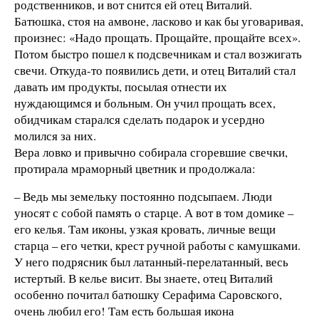
родственников, и вот снится ей отец Виталий.
Батюшка, стоя на амвоне, ласково и как бы уговаривая,
произнес: «Надо прощать. Прощайте, прощайте всех».
Потом быстро пошел к подсвечникам и стал возжигать
свечи. Откуда-то появились дети, и отец Виталий стал
давать им продукты, посылая отнести их
нуждающимся и больным. Он учил прощать всех,
обидчикам старался сделать подарок и усердно
молился за них.
Вера ловко и привычно собирала сгоревшие свечки,
протирала мраморный цветник и продолжала:
– Ведь мы земельку постоянно подсыпаем. Люди
уносят с собой память о старце. А вот в том домике –
его келья. Там иконы, узкая кровать, личные вещи
старца – его четки, крест ручной работы с камушками.
У него подрясник был латанный-перелатанный, весь
истертый. В келье висит. Вы знаете, отец Виталий
особенно почитал батюшку Серафима Саровского,
очень любил его! Там есть большая икона