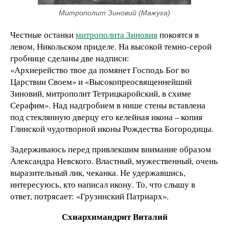
Митрополит Зиновий (Мажуга)
Честные останки
митрополита Зиновия
покоятся в
левом, Никольском приделе. На высокой темно-серой
гробнице сделаны две надписи:
«Архиерейство твое да помянет Господь Бог во
Царствии Своем» и «Высокопреосвященнейший
Зиновий, митрополит Тетрицкаройский, в схиме
Серафим». Над надгробием в нише стены вставлена
под стеклянную дверцу его келейная икона – копия
Глинской чудотворной иконы Рождества Богородицы.
Задерживаюсь перед привлекшим внимание образом
Александра Невского. Властный, мужественный, очень
выразительный лик, чеканка. Не удержавшись,
интересуюсь, кто написал икону. То, что слышу в
ответ, потрясает: «Грузинский Патриарх».
Схиархимандрит Виталий