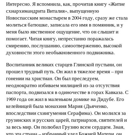
Интересно. Я вспомнила, как, прочитав книгу «Житие
схиархимандрита Виталия», выпущенную
Новоспасским монастырем в 2004 году, сразу же стала
молиться батюшке, записала его имя в помянник, и у
меня было явственное ощущение, что он слышит и
помогает. Читая книгу, непрестанно поражалась
смирению, послушанию, самоотвержению, высокой
духовности этого необыкновенного подвижника.
Воспитанник великих старцев Глинской пустыни, он
прошел трудный путь. Он жил в тяжелое время – при
гонении на христиан. Он был преследуем,
неоднократно избиваем милицией из-за отсутствия
паспорта, подвизался в одиночестве в горах Кавказа. С
1969 года он жил в маленьком домике на Дидубе. Его
келейницей была монахиня Мария (Дьяченко,
впоследствии схиигумения Серафима). Он молился за
грузинских и русских царей, патриархов, святителей и
за весь мир. Он полюбил Грузию всем сердцем. Зная,
что эта страна – избранный удел Божией Матери, он