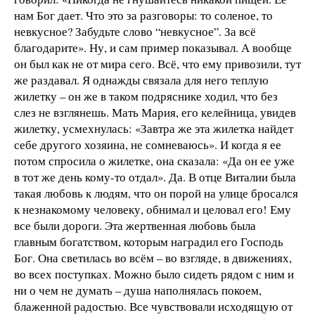
нам Бог дает. Что это за разговоры: то соленое, то
невкусное? Забудьте слово “невкусное”. За всё
благодарите». Ну, и сам пример показывал. А вообще
он был как не от мира сего. Всё, что ему привозили, тут
же раздавал. Я однажды связала для него теплую
жилетку – он же в таком подряснике ходил, что без
слез не взглянешь. Мать Мария, его келейница, увидев
жилетку, усмехнулась: «Завтра же эта жилетка найдет
себе другого хозяина, не сомневаюсь». И когда я ее
потом спросила о жилетке, она сказала: «Да он ее уже
в тот же день кому-то отдал». Да. В отце Виталии была
такая любовь к людям, что он порой на улице бросался
к незнакомому человеку, обнимал и целовал его! Ему
все были дороги. Эта жертвенная любовь была
главным богатством, которым наградил его Господь
Бог. Она светилась во всём – во взгляде, в движениях,
во всех поступках. Можно было сидеть рядом с ним и
ни о чем не думать – душа наполнялась покоем,
блаженной радостью. Все чувствовали исходящую от