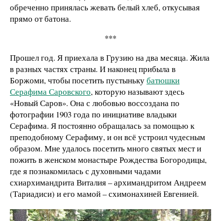
обреченно принялась жевать белый хлеб, откусывая
прямо от батона.
***
Прошел год. Я приехала в Грузию на два месяца. Жила
в разных частях страны. И наконец прибыла в
Боржоми, чтобы посетить пустыньку
батюшки
Серафима Саровского
, которую называют здесь
«Новый Саров». Она с любовью воссоздана по
фотографии 1903 года по инициативе владыки
Серафима. Я постоянно обращалась за помощью к
преподобному Серафиму, и он всё устроил чудесным
образом. Мне удалось посетить много святых мест и
пожить в женском монастыре Рождества Богородицы,
где я познакомилась с духовными чадами
схиархимандрита Виталия – архимандритом Андреем
(Тариадиси) и его мамой – схимонахиней Евгенией.