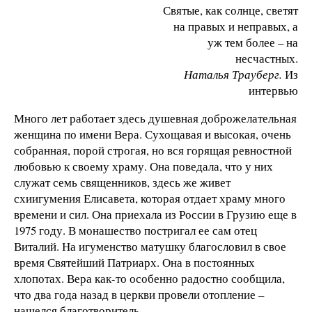
Святые, как солнце, светят
на правых и неправых, а
уж тем более – на
несчастных.
Наталья Трауберг.
Из
интервью
Много лет работает здесь душевная доброжелательная
женщина по имени Вера. Сухощавая и высокая, очень
собранная, порой строгая, но вся горящая ревностной
любовью к своему храму. Она поведала, что у них
служат семь священников, здесь же живет
схиигумения Елисавета, которая отдает храму много
времени и сил. Она приехала из России в Грузию еще в
1975 году. В монашество постригал ее сам отец
Виталий. На игуменство матушку благословил в свое
время Святейший Патриарх. Она в постоянных
хлопотах. Вера как-то особенно радостно сообщила,
что два года назад в церкви провели отопление –
нашелся благотворитель.