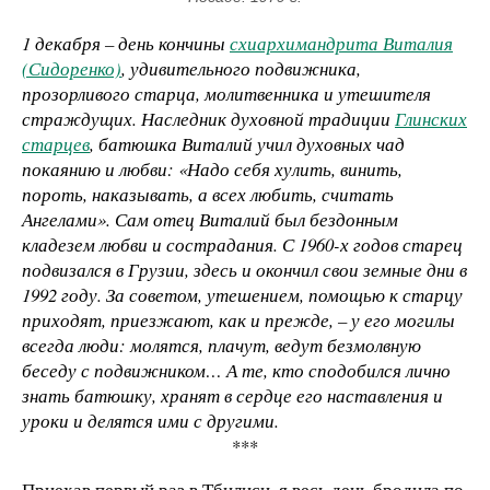
1 декабря – день кончины
схиархимандрита Виталия
(Сидоренко)
, удивительного подвижника,
прозорливого старца, молитвенника и утешителя
страждущих. Наследник духовной традиции
Глинских
старцев
, батюшка Виталий учил духовных чад
покаянию и любви: «Надо себя хулить, винить,
пороть, наказывать, а всех любить, считать
Ангелами». Сам отец Виталий был бездонным
кладезем любви и сострадания. С 1960-х годов старец
подвизался в Грузии, здесь и окончил свои земные дни в
1992 году. За советом, утешением, помощью к старцу
приходят, приезжают, как и прежде, – у его могилы
всегда люди: молятся, плачут, ведут безмолвную
беседу с подвижником… А те, кто сподобился лично
знать батюшку, хранят в сердце его наставления и
уроки и делятся ими с другими.
***
П
риехав первый раз в Тбилиси, я весь день бродила по