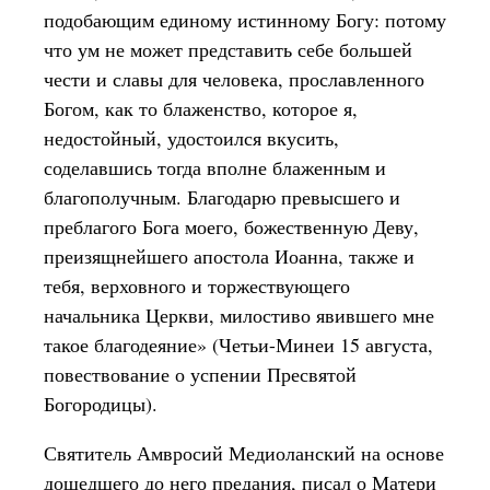
подобающим единому истинному Богу: потому
что ум не может представить себе большей
чести и славы для человека, прославленного
Богом, как то блаженство, которое я,
недостойный, удостоился вкусить,
соделавшись тогда вполне блаженным и
благополучным. Благодарю превысшего и
преблагого Бога моего, божественную Деву,
преизящнейшего апостола Иоанна, также и
тебя, верховного и торжествующего
начальника Церкви, милостиво явившего мне
такое благодеяние» (Четьи-Минеи 15 августа,
повествование о успении Пресвятой
Богородицы).
Святитель Амвросий Медиоланский на основе
дошедшего до него предания, писал о Матери