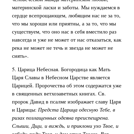
материнской ласки и заботы. Мы нуждаемся в
сердце всепрощающем, любящим нас не за то,
что мы хороши или приятны, а за то, что мы
существуем, что оно нас в себя вместило раз
навсегда и уже не может от нас отказаться, как
река не может не течь и звезда не может не
сиять».
5. Царица Небесная. Богородица как Мать
Царя Славы в Небесном Царстве является
Царицей. Пророчества об этом содержатся уже
в священных ветхозаветных книгах. Св.
пророк Давид в псалме изображает славу Царя
и Царицы:
Предста Царица одесную Тебе, в
ризах позлащенных одеяна преиспещрена.
Слыши, Дщи, и виждь, и приклони ухо Твое, и
забуди люди Твоя, и дом отца Твоего. Вся