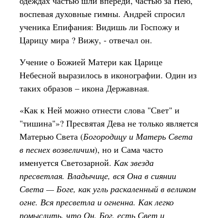
одеждах частью шли впереди, частью за Нею,
воспевая духовные гимны. Андрей спросил
ученика Епифания: Видишь ли Госпожу и
Царицу мира ? Вижу, - отвечал он.
Учение о Божией Матери как Царице
Небесной выразилось в иконографии. Один из
таких образов – икона Державная.
«Как к Ней можно отнести слова "Свет" и
"тишина"»? Пресвятая Дева не только является
Матерью Света (
Богородицу и Матерь Света
в песнех возвеличим
), но и Сама часто
именуется Светозарной.
Как звезда
пресветлая. Владычице, вся Она в сиянии
Света — Боге, как угль раскаленный в великом
огне. Вся пресветла и огненна. Как легко
помыслить, что Он, Бог, есть Свет и