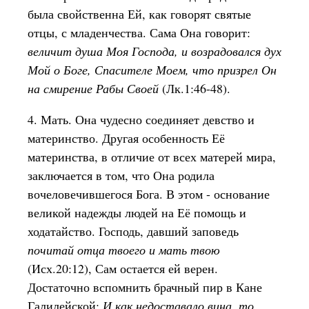
была свойственна Ей, как говорят святые
отцы, с младенчества. Сама Она говорит:
величит душа Моя Господа, и возрадовался дух
Мой о Боге, Спасителе Моем, что призрел Он
на смирение Рабы Своей
(Лк.1:46-48).
4. Мать. Она чудесно соединяет девство и
материнство. Другая особенность Её
материнства, в отличие от всех матерей мира,
заключается в том, что Она родила
вочеловечившегося Бога. В этом - основание
великой надежды людей на Её помощь и
ходатайство. Господь, давший заповедь
почитай отца твоего и мать твою
(Исх.20:12), Сам остается ей верен.
Достаточно вспомнить брачный пир в Кане
Галилейской:
И как недоставало вина, то