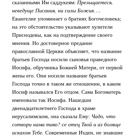
сказанными Им саддукеям:
Прельщаетеся,
неведуще Писания, ни силы Божия
….
Евангелие упоминает о братиях Богочеловека;
на это обстоятельство указывают хулители
Приснодевы, как на подтверждение своего
мнения. Но достоверное предание
православной Церкви объясняет, что название
братьев Господа носили сыновья праведного
Иосифа, обручника Божией Матери, от первой
жены его. Они носили название братьев
Господа точно в таком же отношении, в каком
Иосиф назывался Его отцом. Сама Богоматерь
именовала так Иосифа. Нашедши
двенадцатилетнего Господа в храме
иерусалимском, она сказала Ему:
Чадо, что
сотвори нама тако? се отец Твой и аз боляще
искахом Тебе.
Современные Иудеи, не знавшие