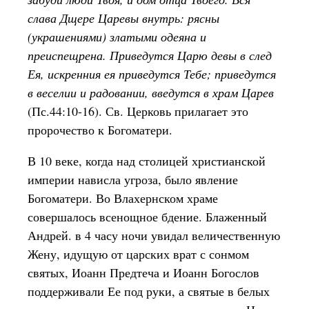
слава Дщере Царевы внутрь: рясны
(украшениями) златыми одеяна и
преиспещрена. Приведутся Царю девы в след
Ея, искренния ея приведутся Тебе; приведутся
в веселии и радовании, введутся в храм Царев
(Пс.44:10-16). Св. Церковь прилагает это
пророчество к Богоматери.
В 10 веке, когда над столицей христианской
империи нависла угроза, было явление
Богоматери. Во Влахернском храме
совершалось всенощное бдение. Блаженный
Андрей. в 4 часу ночи увидал величественную
Жену, идущую от царских врат с сонмом
святых, Иоанн Предтеча и Иоанн Богослов
поддерживали Ее под руки, а святые в белых