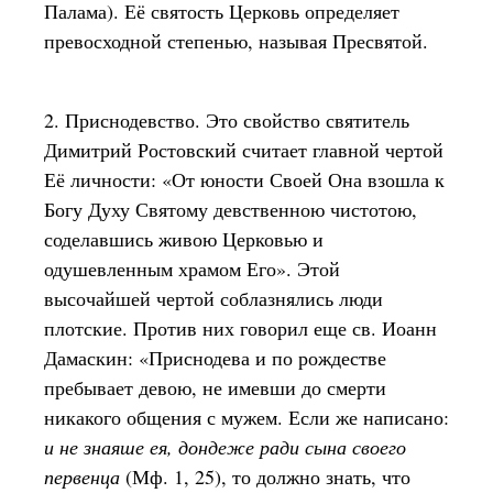
Палама). Её святость Церковь определяет
превосходной степенью, называя Пресвятой.
2. Приснодевство. Это свойство святитель
Димитрий Ростовский считает главной чертой
Её личности: «От юности Своей Она взошла к
Богу Духу Святому девственною чистотою,
соделавшись живою Церковью и
одушевленным храмом Его». Этой
высочайшей чертой соблазнялись люди
плотские. Против них говорил еще св. Иоанн
Дамаскин: «Приснодева и по рождестве
пребывает девою, не имевши до смерти
никакого общения с мужем. Если же написано:
и не знаяше ея, дондеже ради сына своего
первенца
(Мф. 1, 25), то должно знать, что