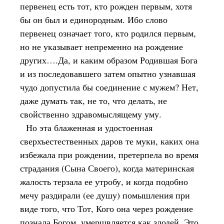
первенец есть тот, кто рожден первым, хотя
бы он был и единородным. Ибо слово
первенец означает того, кто родился первым,
но не указывает непременно на рождение
других….Да, и каким образом Родившая Бога
и из последовавшего затем опытно узнавшая
чудо допустила бы соединение с мужем? Нет,
даже думать так, не то, что делать, не
свойственно здравомыслящему уму.
Но эта блаженная и удостоенная
сверхъестественных даров те муки, каких она
избежала при рождении, претерпела во время
страдания (Сына Своего), когда материнская
жалость терзала ее утробу, и когда подобно
мечу раздирали (ее душу) помышления при
виде того, что Тот, Кого она через рождение
познала Богом, умерщвляется как злодей. Это