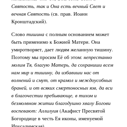
Святость, так и Она есть вечный Свет и
вечная Святость
(св. прав. Иоанн
Кронштадский).
Слово
тишина
с полным основанием может
быть применимо к Божией Матери. Она
умиротворяет, дает людям желанную тишину.
Поэтому мы просим Её об этом:
непрестанно
молим Тя, благую Матерь, да сохраниши всем
нам мир и тишину, да избавиши нас от
волнений и смут, от крамол и междоусобных
браней, и от всяких смертоносных язв, да вси
в благочестии пребывающе, в тихом и
безмолвном житии благодушно хвалу Богови
воспевают: Аллилуия
(Акафист Пресвятой
Богородице в честь Ея иконы, именуемой
Ирусалимская).