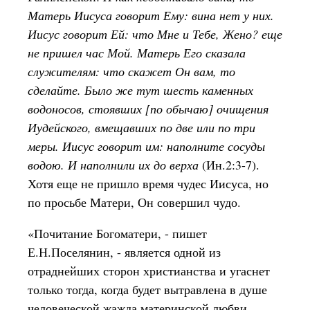
Матерь Иисуса говорит Ему: вина нет у них.
Иисус говорит Ей: что Мне и Тебе, Жено? еще
не пришел час Мой. Матерь Его сказала
служителям: что скажет Он вам, то
сделайте. Было же тут шесть каменных
водоносов, стоявших [по обычаю] очищения
Иудейского, вмещавших по две или по три
меры. Иисус говорит им: наполните сосуды
водою. И наполнили их до верха
(Ин.2:3-7).
Хотя еще не пришло время чудес Иисуса, но
по просьбе Матери, Он совершил чудо.
«Почитание Богоматери, - пишет
Е.Н.Поселянин, - является одной из
отраднейших сторон христианства и угаснет
только тогда, когда будет вытравлена в душе
человеческой жажда материнской любви,