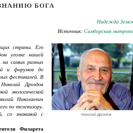
ЗНАНИЮ БОГА
Надежда Земск
Источник:
Симбирская митропо
ущих страны. Его
ом уголке нашей
 на самых разных
ий и форумов до
ных фестивалей. В
Николай Дроздов
ой экологической
колай Николаевич
его по телевизору,
, со знакомой с
Николай Дроздов
Великомученик Георгий Победоносец. Н
святого
тителя Филарета
Роман Котов