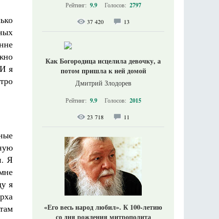
Рейтинг:
9.9
Голосов:
2797
ько
37 420
13
дных
нне
жно
Как Богородица исцелила девочку, а
 И я
потом пришла к ней домой
утро
Дмитрий Злодорев
Рейтинг:
9.9
Голосов:
2015
23 718
11
ные
ную
и. Я
мне
ду я
рха
«Его весь народ любил». К 100-летию
там
со дня рождения митрополита