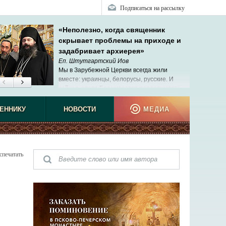
Подписаться на рассылку
«Неполезно, когда священник
скрывает проблемы на приходе и
задабривает архиерея»
Еп. Штутгартский Иов
Мы в Зарубежной Церкви всегда жили
вместе: украинцы, белорусы, русские. И
сейчас, слава Богу, удается поддерживать
эти теплые отношения.
ЕННИКУ
НОВОСТИ
МЕДИА
спечатать