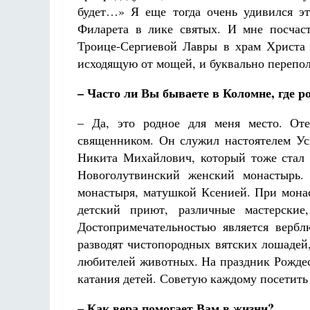
будет…» Я еще тогда очень удивился эт
Филарета в лике святых. И мне посчас
Троице-Сергиевой Лавры в храм Христа С
исходящую от мощей, и буквально перепо
– Часто ли Вы бываете в Коломне, где 
– Да, это родное для меня место. От
священником. Он служил настоятелем Ус
Никита Михайлович, который тоже стал 
Новоголутвинский женский монастырь.
монастыря, матушкой Ксенией. При монас
детский приют, различные мастерски
Достопримечательностью является верб
разводят чистопородных вятских лошадей
любителей животных. На праздник Рождес
катания детей. Советую каждому посетить 
– Как вера помогает Вам в жизни?