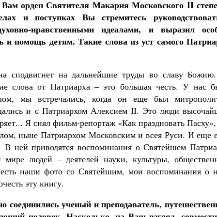
Как найти своё место в жизни
Вам орден Святителя Макария Московского II степе
Кирилл Мурышев
лах и поступках Вы стремитесь руководствоват
уховно-нравственными идеалами, и выразил осо
ь и помощь детям. Такие слова из уст самого Патриа
она сподвигнет на дальнейшие труды во славу Божию.
ие слова от Патриарха – это большая честь. У нас б
лом, мы встречались, когда он еще был митрополи
ались и с Патриархом Алексием II. Это люди высочай
яет... Я снял фильм-репортаж «Как праздновать Пасху»,
лом, ныне Патриархом Московским и всея Руси. И еще е
. В ней приводятся воспоминания о Святейшем Патриа
и мире людей – деятелей науки, культуры, обществен
м есть наши фото со Святейшим, мои воспоминания о н
честь эту книгу.
но соединились ученый и преподаватель, путешествен
ующий человек. Насколько, на Ваш взгляд, совмест