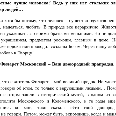
отные лучше человека? Ведь у них нет стольких зл
мир людей…
а хотя бы потому, что человек – существо одухотворен
, надеяться, любить. В природе все иерархично. Живот
жен ухаживать за своими братьями меньшими. Но не дол
я украшением, предметом роскоши, главным в доме. Н
аже гадюка или крокодил созданы Богом. Через нашу лю
любовь к Творцу!
ь Филарет Московский – Ваш двоюродный прапрадед.
, что святитель Филарет – мой великий предок. Не удос
ли говорю об этом, то только с верующими людьми… Пом
ы с отцом зашли в исторический музей, в одном из за
рополита Московского и Коломенского, в те годы еще
ившись ко мне, тихо сказал: «Это твой двоюрод
 не говори. Потом, может быть, вспомнишь, когда и мен