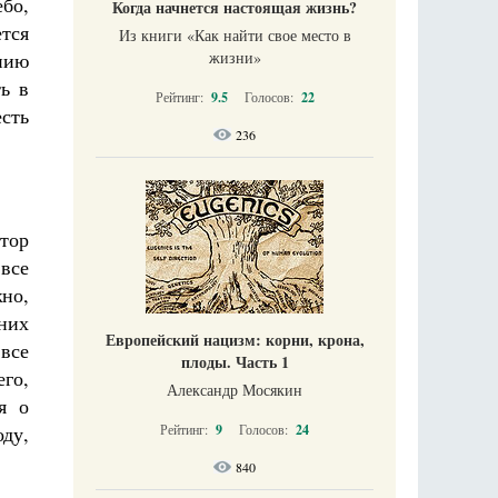
ебо,
Когда начнется настоящая жизнь?
тся
Из книги «Как найти свое место в
нию
жизни​»
ь в
Рейтинг:
9.5
Голосов:
22
есть
236
тор
все
жно,
них
Европейский нацизм: корни, крона,
все
плоды. Часть 1
го,
Александр Мосякин
я о
ду,
Рейтинг:
9
Голосов:
24
840