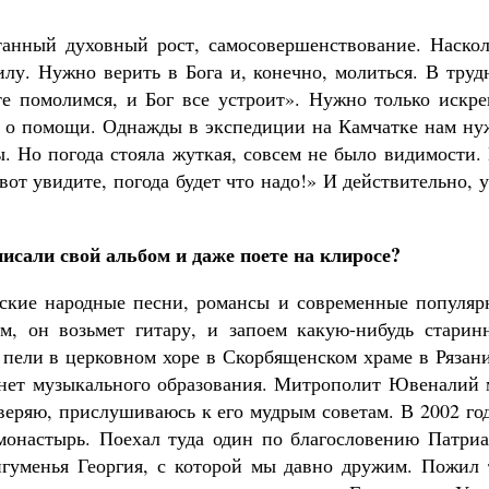
танный духовный рост, самосовершенствование. Наскол
илу. Нужно верить в Бога и, конечно, молиться. В тру
те помолимся, и Бог все устроит». Нужно только искре
ть о помощи. Однажды в экспедиции на Камчатке нам ну
ы. Но погода стояла жуткая, совсем не было видимости.
вот увидите, погода будет что надо!» И действительно, 
писали свой альбом и даже поете на клиросе?
сские народные песни, романсы и современные популяр
м, он возьмет гитару, и запоем какую-нибудь старин
 пели в церковном хоре в Скорбященском храме в Рязан
я нет музыкального образования. Митрополит Ювеналий 
веряю, прислушиваюсь к его мудрым советам. В 2002 го
монастырь. Поехал туда один по благословению Патриа
игуменья Георгия, с которой мы давно дружим. Пожил 