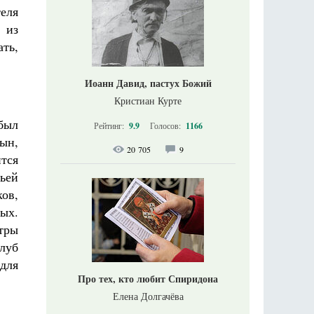
еля
 из
ть,
Иоанн Давид, пастух Божий
Кристиан Курте
был
Рейтинг:
9.9
Голосов:
1166
ын,
20 705
9
тся
ьей
ов,
ых.
тры
луб
для
Про тех, кто любит Спиридона
Елена Долгачёва