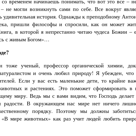
, со временем начинаешь понимать, что вот это все – н
– не могли возникнуть сами по себе. Все вокруг являе
ть удивительная история. Однажды к преподобному Анто
века, пришли философы и спросили, как он может жит
Книга, в которой я непрестанно читаю чудеса Божии – 
юсь с живым Богом»…
оде?
н тоже ученый, профессор органической химии, док
атуралистом и очень любил природу! Я убежден, что 
ителей. Если у вас есть маленькие дети, то крайне ва
животных и растениях. Это поможет сформировать в 
ему миру. Ведь мы с вами видим, что Господь делает 
и радости. В окружающем нас мире нет ничего лишне
жественному порядку. Поэтому мы должны заботитьс
 «В мире животных» как раз учит людей любить приро