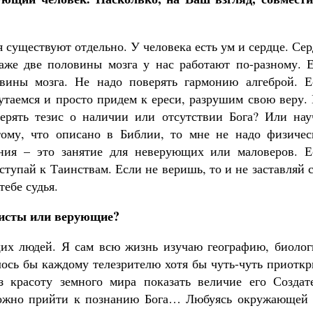
я существуют отдельно. У человека есть ум и сердце. Се
аже две половины мозга у нас работают по-разному. Е
овины мозга. Не надо поверять гармонию алгеброй. Е
путаемся и просто придем к ереси, разрушим свою веру
ерять тезис о наличии или отсутствии Бога? Или нау
тому, что описано в Библии, то мне не надо физичес
ания – это занятие для неверующих или маловеров. Е
ступай к Таинствам. Если не веришь, то и не заставляй 
тебе судья.
еисты или верующие?
их людей. Я сам всю жизнь изучаю географию, биолог
лось бы каждому телезрителю хотя бы чуть-чуть приотк
з красоту земного мира показать величие его Создате
 можно прийти к познанию Бога… Любуясь окружающей 