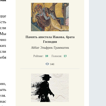
рдце
сть
сли
. Мы
Память апостола Иакова, брата
чно
Господня
ких
Аббат Эльфрик Грамматик
сли
Рейтинг:
10
Голосов:
13
себя
141
ию,
рыть
ля.
нас