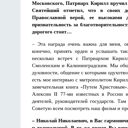
Фредерика де Грааф
Московского, Патриарх Кирилл вручил 
Святейший отметил, что в своих де
Православной верой, ее высокими д
признательность за благотворительност
дорогого стоят…
– Эта награда очень важна для меня, 
конечно, принять орден и услышать так
несколько встреч с Патриархом Кирил
Смоленским и Калининградским. Мы общ
духовности, общение с которыми одухотвор
есть мое интервью с митрополитом Кирил
замечательная книга «Путем Христовым»
Алексии II 77-ми известных в России 
деятелей, руководителей государств. Та
Советую всем посмотреть наш фильм и про
– Николай Николаевич, в Вас гармонич
и телеведущий. В то же время Вы вер