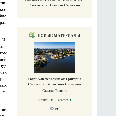
Чего ждет от нас Бог. 10 заповедей Божиих
ни.
Святитель Николай Сербский
ься
бую
рха
НОВЫЕ МАТЕРИАЛЫ
 И,
ыло
том
шей
 где
сть
рхе
Тверь как терапия: от Григория
Сороки до Валентина Сидорова
ных
Оксана Головко
ем.
Рейтинг:
10
Голосов:
11
ник
165
имы