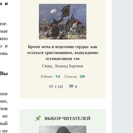
а и
ное.
ные
жно
о и
Бремя меча и исцеление сердца: как
бовь
остаться христианином, вынужденно
останавливая зло
Свящ. Леонид Бартков
 Вы
Рейтинг:
9.8
Голосов:
200
2 322
8
тоен
ню,
лов
 не
ВЫБОР ЧИТАТЕЛЕЙ
ный
я не