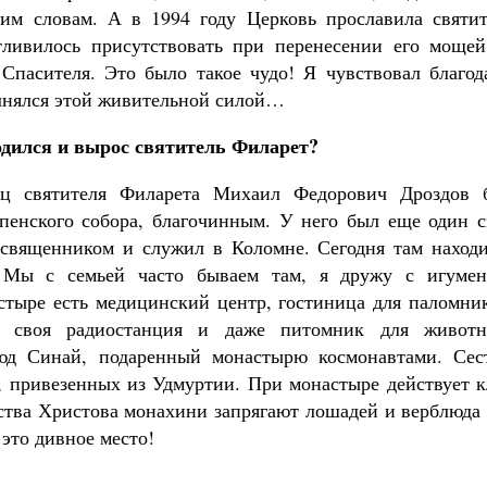
им словам. А в 1994 году Церковь прославила святит
тливилось присутствовать при перенесении его мощей
пасителя. Это было такое чудо! Я чувствовал благода
лнялся этой живительной силой…
родился и вырос святитель Филарет?
ец святителя Филарета Михаил Федорович Дроздов 
пенского собора, благочинным. У него был еще один с
священником и служил в Коломне. Сегодня там находи
 Мы с семьей часто бываем там, я дружу с игумен
тыре есть медицинский центр, гостиница для паломник
е, своя радиостанция и даже питомник для животн
люд Синай, подаренный монастырю космонавтами. Сес
, привезенных из Удмуртии. При монастыре действует к
тва Христова монахини запрягают лошадей и верблюда 
это дивное место!