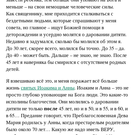
меньше – на свои немощные человеческие силы.
Как священнику, мне приходится сталкиваться с
бездетными людьми, которые спрашивают у меня
совета, но главное – ищут Божией помощи в
деторождении и усердно молятся о даровании дитяти.
Недавно я задумался, сколько бы молился об этом я.
До 30 лет, скорее всего, молился бы точно. До 35 – да.
До 40 – может быть. Дальше – не знаю, не знаю. После
45 лет я наверняка бы смирился с отсутствием родных
детей.
Я взвешиваю всё это, и меня поражает всё больше
жизнь
святых Иоакима и Анны
. Иоаким и Анна – это не
просто глубоко уповающие на Бога люди. Это какие-то
исполины благочестия. Они молились о даровании
после
дитяти не только
45 лет, но и в 50, и в 55, и в 60, и
в 65… Предание говорит, что Преблагословенная Дева
Мария родилась у Анны, когда престарелым родителям
было около 70 лет… Какую же надо иметь ВЕРУ,