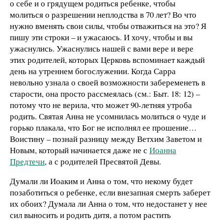
о себе и о грядущем родиться ребенке, чтобы
молиться о разрешении неплодства в 70 лет? Во что
нужно вменять свои силы, чтобы отважиться на это? Я
пишу эти строки – и ужасаюсь. И хочу, чтобы и вы
ужаснулись. Ужаснулись нашей с вами вере и вере
этих родителей, которых Церковь вспоминает каждый
день на утреннем богослужении. Когда Сарра
невольно узнала о своей возможности забеременеть в
старости, она просто рассмеялась (см.: Быт. 18: 12) –
потому что не верила, что может 90-летняя утроба
родить. Святая Анна не усомнилась молиться о чуде и
горько плакала, что Бог не исполнял ее прошение…
Воистину – познай разницу между Ветхим Заветом и
Новым, который начинается даже не с
Иоанна
Предтечи
, а с родителей Пресвятой Девы.
Думали ли Иоаким и Анна о том, что некому будет
позаботиться о ребенке, если внезапная смерть заберет
их обоих? Думала ли Анна о том, что недостанет у нее
сил выносить и родить дитя, а потом растить