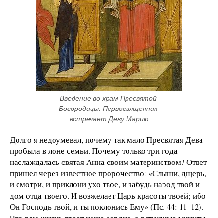
Введение во храм Пресвятой 
Богородицы. Первосвященник 
встречает Деву Марию
Долго я недоумевал, почему так мало Пресвятая Дева
пробыла в лоне семьи. Почему только три года
наслаждалась святая Анна своим материнством? Ответ
пришел через известное пророчество: «Слыши, дщерь,
и смотри, и приклони ухо твое, и забудь народ твой и
дом отца твоего. И возжелает Царь красоты твоей; ибо
Он Господь твой, и ты поклонись Ему» (Пс. 44: 11–12).
Что всю жизнь греет наше сердце, а в трудные минуты