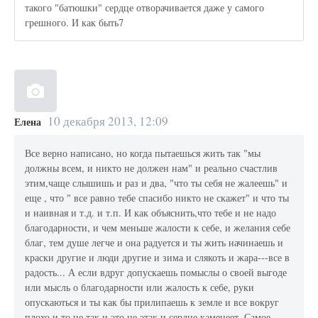
такого "батюшки" сердце отворачивается даже у самого
грешного. И как быть7
10 декабря 2013, 12:09
Елена
Все верно написано, но когда пытаешься жить так "мы
должны всем, и никто не должен нам" и реально счастлив
этим,чаще слышишь и раз и два, "что ты себя не жалеешь" и
еще , что " все равно тебе спасибо никто не скажет" и что ты
и наивная и т.д. и т.п. И как объяснить,что тебе и не надо
благодарности, и чем меньше жалости к себе, и желания себе
благ, тем душе легче и она радуется и ты жить начинаешь и
краски другие и люди другие и зима и слякоть и жара---все в
радость... А если вдруг допускаешь помыслы о своей выгоде
или мысль о благодарности или жалость к себе, руки
опускаються и ты как бы прилипаешь к земле и все вокруг
плохо и то не так и это не этак и сердце каменеет. Самое