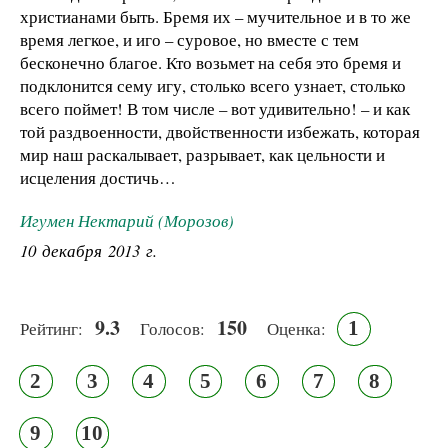
христианами быть. Бремя их – мучительное и в то же
время легкое, и иго – суровое, но вместе с тем
бесконечно благое. Кто возьмет на себя это бремя и
подклонится сему игу, столько всего узнает, столько
всего поймет! В том числе – вот удивительно! – и как
той раздвоенности, двойственности избежать, которая
мир наш раскалывает, разрывает, как цельности и
исцеления достичь…
Игумен Нектарий (Морозов)
10 декабря 2013 г.
9.3
150
1
Рейтинг:
Голосов:
Оценка:
2
3
4
5
6
7
8
9
10