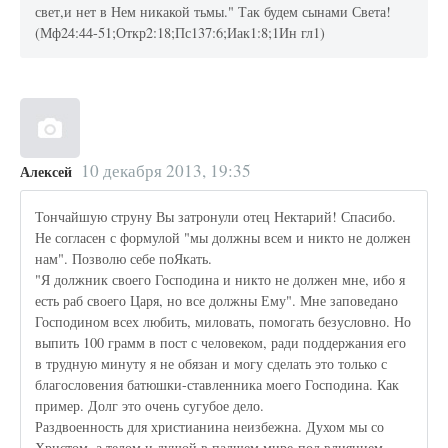
свет,и нет в Нем никакой тьмы." Так будем сынами Света!
(Мф24:44-51;Откр2:18;Пс137:6;Иак1:8;1Ин гл1)
10 декабря 2013, 19:35
Алексей
Тончайшую струну Вы затронули отец Нектарий! Спасибо.
Не согласен с формулой "мы должны всем и никто не должен
нам". Позволю себе поЯкать.
"Я должник своего Господина и никто не должен мне, ибо я
есть раб своего Царя, но все должны Ему". Мне заповедано
Господином всех любить, миловать, помогать безусловно. Но
выпить 100 грамм в пост с человеком, ради поддержания его
в трудную минуту я не обязан и могу сделать это только с
благословения батюшки-ставленника моего Господина. Как
пример. Долг это очень сугубое дело.
Раздвоенность для христианина неизбежна. Духом мы со
Христом, а телом и душой в падшем мире-под влиянием