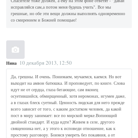
Спасителе тоже должен, а ему на этом фоне ответят - "давай
исправляйся сам,а потом меня будешь учить". Все мы
грешные, но обе эти вещи должны выполнять одновременно
со смирением и Божией помощью!
10 декабря 2013, 12:50
Нина
Да, грешны. И очень. Понимаем, мучаемся, каемся. Но вот
выходит на амвон батюшка. И проповедует, по книге. Слова
идут не от сердца, глаза бегающие, сам вконец
осуетившийся, обмирщенный, хотя иеромонах, игумен даже,
а в глазах блеск суетный. Ценность людская для него прежде
всего зависит от того, с каким достатком человек, да какой
пост в миру занимает: все по мирской мерке.Вопиющий
двойной стандарт. И куда идти? Живем в селе, другого
священника нет, а у этого к исповеди отношение, как к
простому разговору. Боимся умереть без покаяния, а от