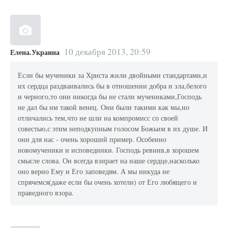
10 декабря 2013, 20:59
Елена.Украина
Если бы мученики за Христа жили двойными стандартами,и
их сердца раздваивались бы в отношении добра и зла,белого
и черного,то они никогда бы не стали мучениками,Господь
не дал бы им такой венец. Они были такими как мы,но
отличались тем,что не шли на компромисс со своей
совестью,с этим неподкупным голосом Божьим в их душе. И
они для нас - очень хороший пример. Особенно
новомученики и исповедники. Господь ревнив,в хорошем
смысле слова. Он всегда взирает на наше сердце,насколько
оно верно Ему и Его заповедям. А мы никуда не
спрячемся(даже если бы очень хотели) от Его любящего и
праведного взора.