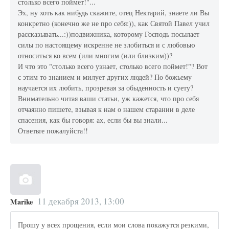
столько всего поймет!"...
Эх, ну хоть как нибудь скажите, отец Нектарий, знаете ли Вы
конкретно (конечно же не про себя:)), как Святой Павел учил
рассказывать...:))подвижника, которому Господь посылает
силы по настоящему искренне не злобиться и с любовью
относиться ко всем (или многим (или близким))?
И что это "столько всего узнает, столько всего поймет!"? Вот
с этим то знанием и милует других людей? По божьему
научается их любить, прозревая за обыденность и суету?
Внимательно читая ваши статьи, уж кажется, что про себя
отчаянно пишете, взывая к нам о нашем старании в деле
спасения, как бы говоря: ах, если бы вы знали...
Ответьте пожалуйста!!
11 декабря 2013, 13:00
Marike
Прошу у всех прощения, если мои слова покажутся резкими,