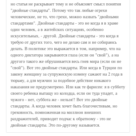
но статья не раскрывает тему и не объясняет смысл понятия
"двойные стандарты". Потому что так любые огрехи
человеческие, не то, что грехи, можно назвать "двойными
стандартами". Двойные стандарты - это не когда я в храме
один человек, а в житейских ситуациях, особенно
искусительных, - другой. Двойные стандарты - это когда я
требую от других того, чего не делаю сам и не собираюсь
делать. В политике это выражается в том, например, что на
одного диктатора закрываются глаза (если он "свой"), а на
другого такого же обрушивается весь гнев мира (если он не
"свой"). Вот это двойные стандарты. Или когда в Турции по
закону женщину за супружескую измену сажают на 2 года в
тюрьму, а для мужчин за подобное действие никакого
наказания не предусмотрено. Или как те фарисеи: я в субботу
своего ребенка вытащу из колодца, если он туда упадет, а
чужого - нет, суббота же - нельзя!! Вот это двойные
стандарты. А когда человек хочет быть благочестивым, но
греховность, помноженная на миллион внешних
раздражителей, приводит подчас к обратному - это не
двойные стандарты. Это по-другому называется.