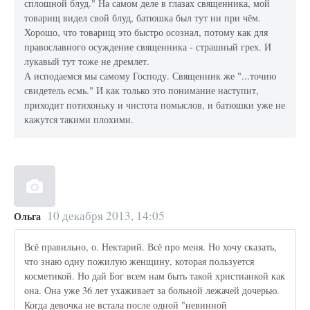
сплошной блуд." На самом деле в глазах священника, мой
товарищ видел свой блуд, батюшка был тут ни при чём.
Хорошо, что товарищ это быстро осознал, потому как для
православного осуждение священника - страшный грех. И
лукавый тут тоже не дремлет.
А исподаемся мы самому Господу. Священник же "...точию
свидетель есмь." И как только это понимание наступит,
приходит потихоньку и чистота помыслов, и батюшки уже не
кажутся такими плохими.
10 декабря 2013, 14:05
Ольга
Всё правильно, о. Нектарий. Всё про меня. Но хочу сказать,
что знаю одну пожилую женщину, которая пользуется
косметикой. Но дай Бог всем нам быть такой христианкой как
она. Она уже 36 лет ухаживает за больной лежачей дочерью.
Когда девочка не встала после одной "невинной