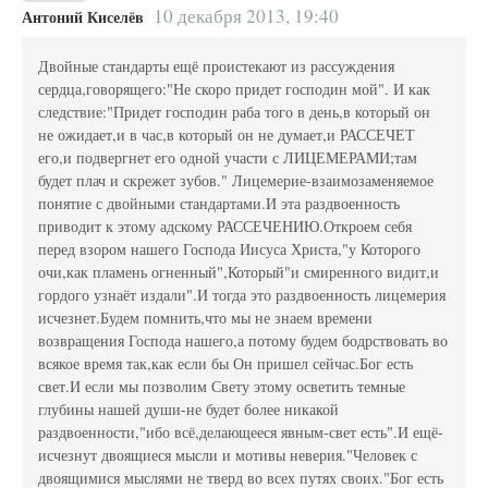
10 декабря 2013, 19:40
Антоний Киселёв
Двойные стандарты ещё проистекают из рассуждения
сердца,говорящего:"Не скоро придет господин мой". И как
следствие:"Придет господин раба того в день,в который он
не ожидает,и в час,в который он не думает,и РАССЕЧЕТ
его,и подвергнет его одной участи с ЛИЦЕМЕРАМИ;там
будет плач и скрежет зубов." Лицемерие-взаимозаменяемое
понятие с двойными стандартами.И эта раздвоенность
приводит к этому адскому РАССЕЧЕНИЮ.Откроем себя
перед взором нашего Господа Иисуса Христа,"у Которого
очи,как пламень огненный",Который"и смиренного видит,и
гордого узнаёт издали".И тогда это раздвоенность лицемерия
исчезнет.Будем помнить,что мы не знаем времени
возвращения Господа нашего,а потому будем бодрствовать во
всякое время так,как если бы Он пришел сейчас.Бог есть
свет.И если мы позволим Свету этому осветить темные
глубины нашей души-не будет более никакой
раздвоенности,"ибо всё,делающееся явным-свет есть".И ещё-
исчезнут двоящиеся мысли и мотивы неверия."Человек с
двоящимися мыслями не тверд во всех путях своих."Бог есть