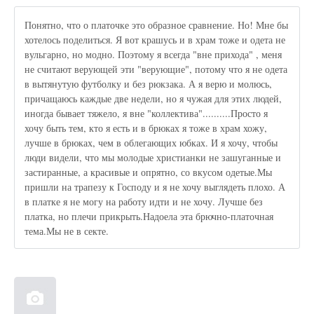
Понятно, что о платочке это образное сравнение. Но! Мне бы
хотелось поделиться. Я вот крашусь и в храм тоже и одета не
вульгарно, но модно. Поэтому я всегда "вне прихода" , меня
не считают верующей эти "верующие", потому что я не одета
в вытянутую футболку и без рюкзака. А я верю и молюсь,
причащаюсь каждые две недели, но я чужая для этих людей,
иногда бывает тяжело, я вне "коллектива"..........Просто я
хочу быть тем, кто я есть и в брюках я тоже в храм хожу,
лучше в брюках, чем в облегающих юбках. И я хочу, чтобы
люди видели, что мы молодые христианки не зашуганные и
застиранные, а красивые и опрятно, со вкусом одетые.Мы
пришли на трапезу к Господу и я не хочу выглядеть плохо. А
в платке я не могу на работу идти и не хочу. Лучше без
платка, но плечи прикрыть.Надоела эта брючно-платочная
тема.Мы не в секте.