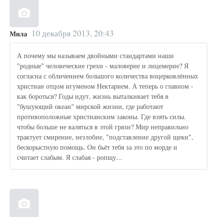
10 декабря 2013, 20:43
Мила
А почему мы называем двойными стандартами наши
"родные" человеческие грехи - маловерие и лицемерие? Я
согласна с обличением большого количества воцерковлённых
христиан отцом игуменом Нектарием. А теперь о главном -
как бороться? Годы идут, жизнь выталкивает тебя в
"бушующий океан" мирской жизни, где работают
противоположные христианским законы. Где взять силы.
чтобы больше не валяться в этой грязи? Мир неправильно
трактует смирение, незлобие, "подставление другой щеки",
бескорыстную помощь. Он бьёт тебя за это по морде и
считает слабым. Я слабая - ропщу...