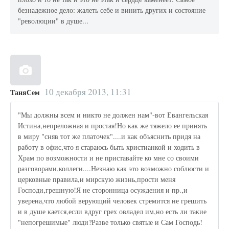
безнадежное дело: жалеть себе и винить других и состояние
"революции" в душе...
10 декабря 2013, 11:31
ТаняСем
"Мы должны всем и никто не должен нам"-вот Евангельская
Истина,непреложная и простая!Но как же тяжело ее принять
в миру "сняв тот же платочек"....и как объяснить придя на
работу в офис,что я стараюсь быть христианкой и ходить в
Храм по возможности и не приставайте ко мне со своими
разговорами,коллеги....Незнаю как это возможно соблюсти и
церковные правила,и мирскую жизнь,прости меня
Господи,грешную!Я не сторонница осуждения и пр.,и
уверена,что любой верующий человек стремится не грешить
и в душе кается,если вдруг грех овладел им,но есть ли такие
"непогрешимые" люди?Разве только святые и Сам Господь!