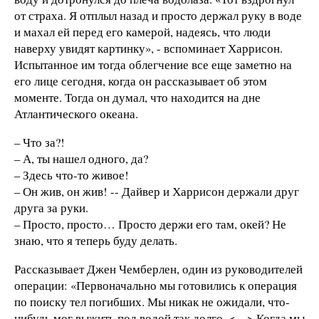
от страха. Я отплыл назад и просто держал руку в воде
и махал ей перед его камерой, надеясь, что люди
наверху увидят картинку», - вспоминает Харрисон.
Испытанное им тогда облегчение все еще заметно на
его лице сегодня, когда он рассказывает об этом
моменте. Тогда он думал, что находится на дне
Атлантического океана.
– Что за?!
– А, ты нашел одного, да?
– Здесь что-то живое!
– Он жив, он жив! -- Дайвер и Харрисон держали друг
друга за руки.
– Просто, просто… Просто держи его там, окей? Не
знаю, что я теперь буду делать.
Рассказывает Джен Чемберлен, один из руководителей
операции: «Первоначально мы готовились к операция
по поиску тел погибших. Мы никак не ожидали, что-
нибудь мог выжить под водой так долго. <…> Когда мы