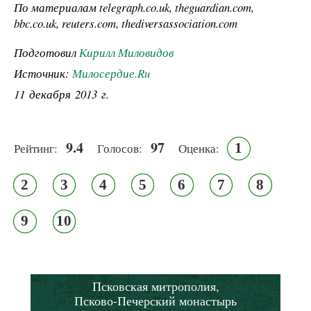
По материалам telegraph.co.uk, theguardian.com,
bbc.co.uk, reuters.com, thediversassociation.com
Подготовил
Кирилл Миловидов
Источник:
Милосердие.Ru
11 декабря 2013 г.
9.4
97
1
Рейтинг:
Голосов:
Оценка:
2
3
4
5
6
7
8
9
10
Псковская митрополия,
Псково-Печерский монастырь