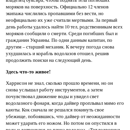
моряков на поверхность. Официально 12 членов
экипажа числились пропавшими без вести, но
неофициально их уже считали мертвыми. За первый
день работы удалось найти 10 тел, родственникам всех
моряков сообщили о смерти. Среди погибших был и
гражданин Украины. По одни данным капитан, по
другим – старший механик. К вечеру погода снова
ухудшилась и корабль водолазов отошел, решив
продолжить поиски на следующий день.
Здесь что-то живое!
Харрисон не знал, сколько прошло времени, но он
снова услышал работу инструментов, а затем
почувствовал движение воды и увидел свет
водолазного фонаря, когда дайвер проплывал мимо его
каюты. Кок сначала не решался покинуть свое
убежище, побоявшись, что дайвер от неожиданности
может ударить его ножом. Но потом он опустился в
воду и дотронулся до плеча водолаза. «Тот вздрогнул