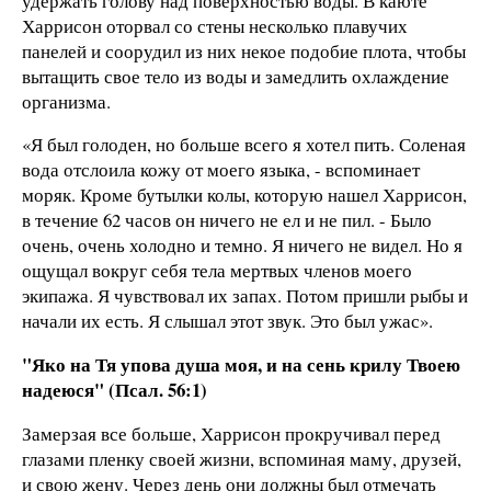
удержать голову над поверхностью воды. В каюте
Харрисон оторвал со стены несколько плавучих
панелей и соорудил из них некое подобие плота, чтобы
вытащить свое тело из воды и замедлить охлаждение
организма.
«Я был голоден, но больше всего я хотел пить. Соленая
вода отслоила кожу от моего языка, - вспоминает
моряк. Кроме бутылки колы, которую нашел Харрисон,
в течение 62 часов он ничего не ел и не пил. - Было
очень, очень холодно и темно. Я ничего не видел. Но я
ощущал вокруг себя тела мертвых членов моего
экипажа. Я чувствовал их запах. Потом пришли рыбы и
начали их есть. Я слышал этот звук. Это был ужас».
"Яко на Тя упова душа моя, и на сень крилу Твоею
надеюся" (Псал. 56:1)
Замерзая все больше, Харрисон прокручивал перед
глазами пленку своей жизни, вспоминая маму, друзей,
и свою жену. Через день они должны был отмечать