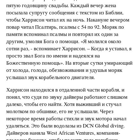
пятую годовщину свадьбы. Каждый вечер жена
посылала супругу сообщения с текстом из Библии,
чтобы Харрисон читал их на ночь. Накануне вечером
повар читал Псалтирь, псалмы с 54 по 92. Моряк по
памяти вспоминал псалмы и повторял их один за
другим, умоляя Бога о помощи. «Я молился около
сотни раз, - вспоминает Харрисон. – Когда я уставал, я
просто звал Бога по имени и надеялся на
Божественную помощь». На вторые сутки умирающий
от холода, голода, обезвоживания и удушья моряк
услышал звук корабельного двигателя.
Харрисон находился в отдаленной части корабля, и
понял, что судя по звуку дайверы работают слишком
далеко, чтобы его найти. Хотя выживший и стучал
молотком по обшивке, его не услышали. Через
некоторое время работы стихли и звук мотора начал
удаляться. Это были водолазы из DCN Global diving.
Дайверов наняла West African Ventures, компания-
владелец буксира, чтобы поднять тела погибших