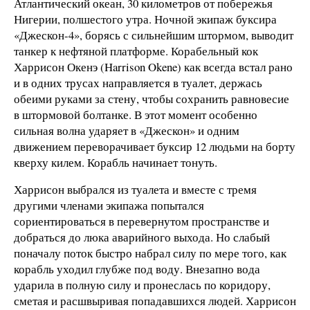
Атлантический океан, 30 километров от побережья
Нигерии, полшестого утра. Ночной экипаж буксира
«Джескон-4», борясь с сильнейшим штормом, выводит
танкер к нефтяной платформе. Корабельный кок
Харрисон Окенэ (Harrison Okene) как всегда встал рано
и в одних трусах направляется в туалет, держась
обеими руками за стену, чтобы сохранить равновесие
в штормовой болтанке. В этот момент особенно
сильная волна ударяет в «Джескон» и одним
движением переворачивает буксир 12 людьми на борту
кверху килем. Корабль начинает тонуть.
Харрисон выбрался из туалета и вместе с тремя
другими членами экипажа попытался
сориентироваться в перевернутом пространстве и
добраться до люка аварийного выхода. Но слабый
поначалу поток быстро набрал силу по мере того, как
корабль уходил глубже под воду. Внезапно вода
ударила в полную силу и пронеслась по коридору,
сметая и расшвыривая попадавшихся людей. Харрисон