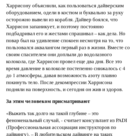
Харрисону объяснили, как пользоваться дайверским
оборудованием, одели в костюм и буквально за руку
осторожно вывели из корабля. Дайвер боялся, что
Харрисон запаникует, и поэтому постоянно
подбадривал его и жестами спрашивал – как дела. Но
повар был на удивление спокоен несмотря на то, что
пользовался аквалангом первый раз в жизни. Вместе со
своим спасителем они доплыли до водолазного
колокола, где Харрисон провел еще два дня. Все это
время давление в колоколе постепенно снижалось с 4
до 1 атмосферы, давая возможность азоту плавно
покинуть тело. После декомпрессии Харрисона
подняли на поверхность, и сегодня он жив и здоров.
За этим человеком присматривают
«Выжить так долго на такой глубине – это
феноменальный случай, - считает консультант из PADI
(Профессиональная ассоциация инструкторов по
дайвингу). – В любительском дайвинге на таких