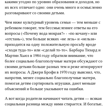
какими угодно по уровню образования и доходов, но
их всех отличает одно: они очень много и осмысленно
разговаривают со своими детьми.
Чем ниже культурный уровень семьи — тем меньше с
ребенком говорят, тем бессмысленнее ответы на его
вопросы («Почему вода мокрая?» - «по кочану» или
«отстань»), тем больше всяких «не лезь» и «нельзя»
приходится на одну положительную просьбу вроде
«сходи туда-то» или «сделай то-то». Барбара Тизард и
Мартин Хьюз в 1984 году обратили внимание, что
более социально благополучные матери обсуждают со
своими детьми больше разных тем и реже игнорируют
их вопросы. А Джери Брофи в 1970 году выяснил, что,
напротив, менее социально благополучные матери,
помогая детям сортировать игрушки, дают меньше
объяснений и больше указывают на ошибки.
А вот когда родители начинают читать детям — всякая
социальная разница между ними стирается. И богатые,