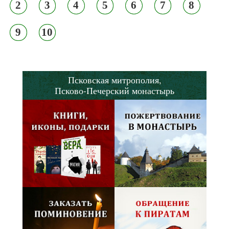
2
3
4
5
6
7
8
9
10
Псковская митрополия,
Псково-Печерский монастырь