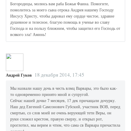
Богородицы, молюсь вам раба Божья Фаина. Помогите,
помолитесь за моего сына отрока Андрея нашему Господу
Иисусу Христу, чтобы даровал ему сердце чистое, здравие
душевное и телесное, благую помощь в ученье во славу
Господа и на пользу ближним, чтобы защитил его Господь от
всякого зла! Аминь!
18 декабря 2014, 17:45
Андрей Гуков
Мы назвали нашу дочь в честь влмц Варвары, это было как-
то одновременно принято мной и супругой.
Сейчас нашей дочке 7 месяцев, 17 дек причащали дочурку.
Наш дед Евгений Самсонович Губский, участник ВОВ, перед
смертью, со слов моей не очень верующей тети Веры, он
руки сложил крестом, правую сверху, и открыл рот,
проглотил, мы верим и чтим, что сама св Варвара причастила