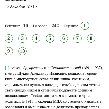
17 декабря 2013 г.
10
242
1
Рейтинг:
Голосов:
Оценка:
2
3
4
5
6
7
8
9
10
[1]
Александр, архиепископ Семипалатинский
(1891–1937),
в миру Щукин Александр Иванович, родился в городе
Риге в многодетной семье священника. Рос тихим,
скромным, послушным воле родителей, с детства мечтал
стать священником и стремился подражать древним
подвижникам. Любил запираться в комнате отца и
молиться. В 1915 г. окончил МДА со степенью кандидата
богословия и был назначен на должность преподавателя