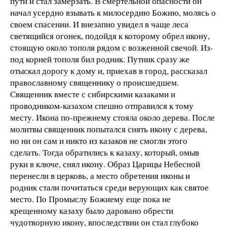
пути и стал замерзать. В смертельной опасности он
начал усердно взывать к милосердию Божию, молясь о
своем спасении. И внезапно увидел в чаще леса
светящийся огонек, подойдя к которому обрел икону,
стоящую около тополя рядом с возженной свечой. Из-
под корней тополя бил родник. Путник сразу же
отыскал дорогу к дому и, приехав в город, рассказал
православному священнику о происшедшем.
Священник вместе с сибирскими казаками и
проводником-казахом спешно отправился к тому
месту. Икона по-прежнему стояла около дерева. После
молитвы священник попытался снять икону с дерева,
но ни он сам и никто из казаков не смогли этого
сделать. Тогда обратились к казаху, который, омыв
руки в ключе, снял икону. Образ Царицы Небесной
перенесли в церковь, а место обретения иконы и
родник стали почитаться среди верующих как святое
место. По Промыслу Божиему еще пока не
крещенному казаху было даровано обрести
чудотворную икону, впоследствии он стал глубоко