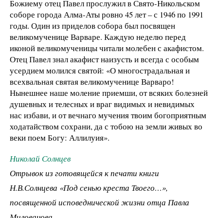
Божиему отец Павел прослужил в Свято-Никольском
соборе города Алма-Аты ровно 45 лет – с 1946 по 1991
годы. Один из приделов собора был посвящен
великомученице Варваре. Каждую неделю перед
иконой великомученицы читали молебен с акафистом.
Отец Павел знал акафист наизусть и всегда с особым
усердием молился святой: «О многострадальная и
всехвальная святая великомученице Варваро!
Нынешнее наше моление приемши, от всяких болезней
душевных и телесных и враг видимых и невидимых
нас избави, и от вечнаго мучения твоим богоприятным
ходатайством сохрани, да с тобою на земли живых во
веки поем Богу: Аллилуия».
Николай Солнцев
Отрывок из готовящейся к печати книги
Н.В.Солнцева «Под сенью креста Твоего…»,
посвященной исповеднической жизни отца Павла
Милованова