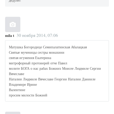
дедулю!
30 ноября 2014, 07:06
mila t
Матушка Богородице Семипалатинская Абалацкая
Святые мученицы сестры монахини
святая игумения Екатерина
митрофорный протоиерей отче Павел
молите БОГА о нас рабах Божиих Моисее Людмиле Сергии
Вячеславе
Наталии Людмиле Вячеславе Георгии Наталии Данииле
Владимире Ирине
Валентине
просим милости Божией