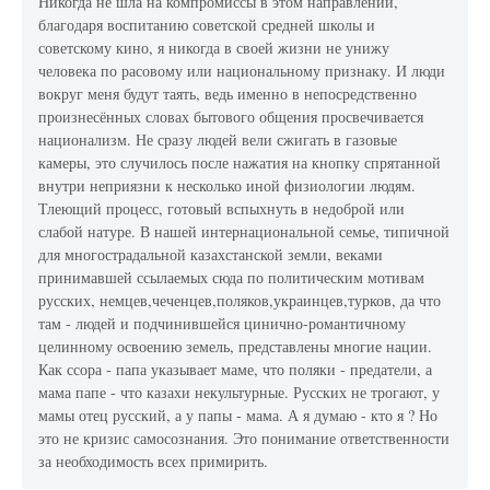
Никогда не шла на компромиссы в этом направлении,
благодаря воспитанию советской средней школы и
советскому кино, я никогда в своей жизни не унижу
человека по расовому или национальному признаку. И люди
вокруг меня будут таять, ведь именно в непосредственно
произнесённых словах бытового общения просвечивается
национализм. Не сразу людей вели сжигать в газовые
камеры, это случилось после нажатия на кнопку спрятанной
внутри неприязни к несколько иной физиологии людям.
Тлеющий процесс, готовый вспыхнуть в недоброй или
слабой натуре. В нашей интернациональной семье, типичной
для многострадальной казахстанской земли, веками
принимавшей ссылаемых сюда по политическим мотивам
русских, немцев,чеченцев,поляков,украинцев,турков, да что
там - людей и подчинившейся цинично-романтичному
целинному освоению земель, представлены многие нации.
Как ссора - папа указывает маме, что поляки - предатели, а
мама папе - что казахи некультурные. Русских не трогают, у
мамы отец русский, а у папы - мама. А я думаю - кто я ? Но
это не кризис самосознания. Это понимание ответственности
за необходимость всех примирить.