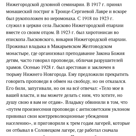
Нижегородской духовной семинарии. В 1917 г. принял
монашеский постриг в Троице-Сергиевой Лавре и вскоре
был рукоположен во иеромонаха. С 1918 по 1923 г.
служил в церкви села Лысково Нижегородской епархии
вместе со своим отцом. В 1923 г. был хиротонисан во
епископа Лысковского, викария Нижегородской епархии.
Проживал владыка в Макарьевском Желтоводском
монастыре, где организовал преподавание Закона Божия
детям, часто говорил проповеди, обличая разрушителей
храмов. Осенью 1928 г. был арестован и заключен в
тюрьму Нижнего Новгорода. Ему предложили прекратить
говорить проповеди в обмен на свободу, но он отказался.
Его били, запугивали, но он на всё отвечал: «Тело мое в
вашей власти, и вы можете делать с ним, что хотите, но
душу свою я вам не отдам». Владыку обвинили в том, что
«путем произнесения проповеди с антисоветским уклоном
прививал свои контрреволюционные убеждения
населению», и приговорили к трем годам лагерей, которые
он отбывал в Соловецком лагере, где работал сначала